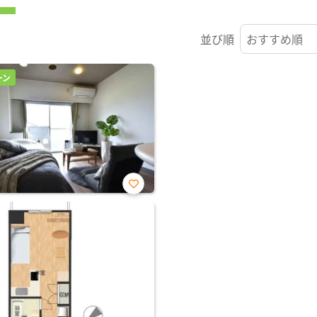
並び順
ーン
お気
に入
り登
録