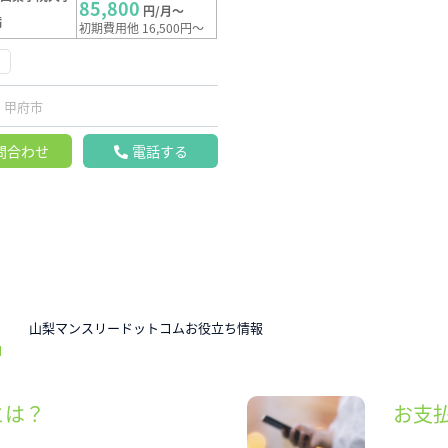
85,800
円/月～
満
初期費用他 16,500円～
甲府市
問合わせ
電話する
N
山梨マンスリードットコムお役立ち情報
とは？
お支