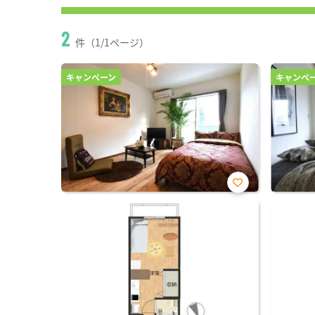
2
件（1/1ページ）
キャンペーン
キャンペ
お気
に入
り登
録