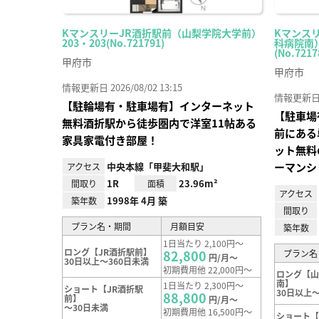
KマンスリーJR酒折駅前（山梨学院大学前）
Kマンス
203・203(No.721791)
科病院南）
(No.7217
甲府市
甲府市
情報更新日 2026/08/02 13:15
情報更新日 20
【駐輪場有・駐車場有】インターネット
【駐車場
無料酒折駅から徒歩圏内で洋室11帖ある
前にある
家具家電付き部屋！
ット無料
中央本線「甲斐大和駅」
ーマンシ
アクセス
1R
23.96m²
間取り
面積
アクセス
1998年 4月 築
築年数
間取り
プラン名・期間
月額目安
築年数
1日当たり 2,100円～
ロング【JR酒折駅前】
82,800
プラン名
円/月～
30日以上～360日未満
初期費用他 22,000円～
ロング【
南】
1日当たり 2,300円～
ショート【JR酒折駅
30日以上～
88,800
前】
円/月～
～30日未満
初期費用他 16,500円～
ショート