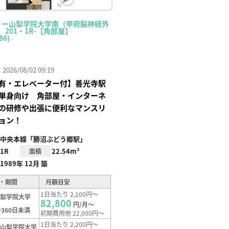
リー山梨学院大学南（甲府脳神経外
 201・1R-【角部屋】
86)
26/08/02 09:19
有・エレベーター付】善光寺駅
単身向け 角部屋・インターネ
の研修や出張に便利なマンスリ
ョン！
中央本線「勝沼ぶどう郷駅」
1R
22.54m²
面積
1989年 12月 築
・期間
月額目安
1日当たり 2,100円～
山梨学院大学
82,800
円/月～
360日未満
初期費用他 22,000円～
1日当たり 2,200円～
【山梨学院大学