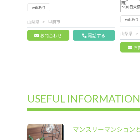
南】
～30日未
wifiあり
wifiあり
山梨県
甲府市
山梨県
お問合わせ
電話する
お
USEFUL INFORMATIO
マンスリーマンション