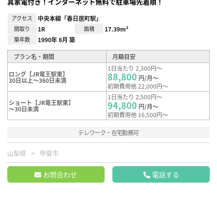
具家電付き！インターネット無料で駐車場先着順！
アクセス
中央本線「春日居町駅」
間取り
1R
面積
17.39m²
築年数
1990年 8月 築
プラン名・期間
月額目安
1日当たり 2,300円～
ロング【JR竜王駅東】
88,800
円/月～
30日以上～360日未満
初期費用他 22,000円～
1日当たり 2,500円～
ショート【JR竜王駅東】
94,800
円/月～
～30日未満
初期費用他 16,500円～
テレワーク・在宅勤務可
山梨県
甲斐市
お問合わせ
電話する