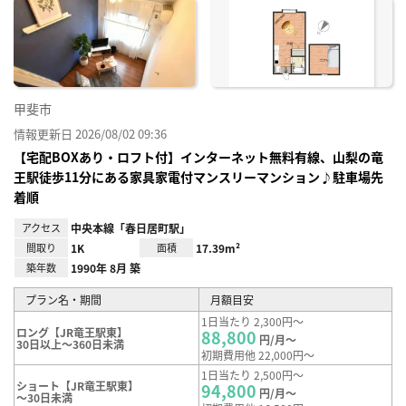
に入
り登
録
甲斐市
情報更新日 2026/08/02 09:36
【宅配BOXあり・ロフト付】インターネット無料有線、山梨の竜
王駅徒歩11分にある家具家電付マンスリーマンション♪駐車場先
着順
アクセス
中央本線「春日居町駅」
間取り
1K
面積
17.39m²
築年数
1990年 8月 築
プラン名・期間
月額目安
1日当たり 2,300円～
ロング【JR竜王駅東】
88,800
円/月～
30日以上～360日未満
初期費用他 22,000円～
1日当たり 2,500円～
ショート【JR竜王駅東】
94,800
円/月～
～30日未満