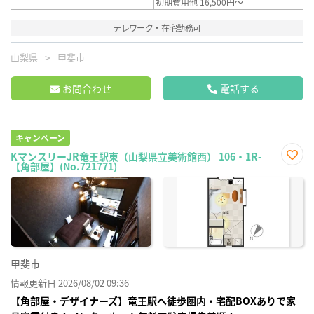
初期費用他 16,500円～
テレワーク・在宅勤務可
山梨県
甲斐市
お問合わせ
電話する
キャンペーン
KマンスリーJR竜王駅東（山梨県立美術館西） 106・1R-
【角部屋】(No.721771)
お気
に入
り登
録
甲斐市
情報更新日 2026/08/02 09:36
【角部屋・デザイナーズ】竜王駅へ徒歩圏内・宅配BOXありで家