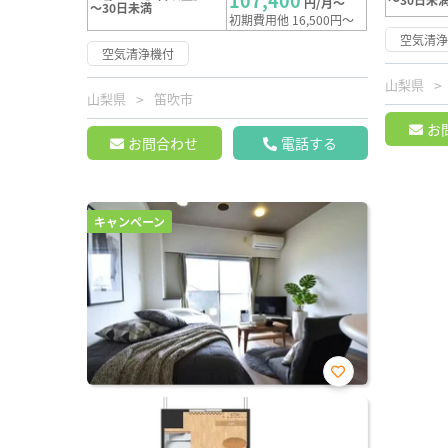
107,400
円/月～
～30日未満
初期費用他 16,500円～
空気清
空気清浄機付
山梨県
山梨県
笛吹市
お
お問合わせ
電話する
キャンペーン
お気
に入
り登
録