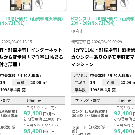
リーJR酒折駅前（山梨学院大学前）
KマンスリーJR酒折駅前（山梨
(No.721791)
209・209(No.721794)
甲府市
26/08/09 13:15
情報更新日 2026/08/09 09:29
有・駐車場有】インターネット
【洋室11帖・駐輪場有】酒折
駅から徒歩圏内で洋室11帖ある
カウンターありの格安甲府市マ
付き部屋！
マンション！
中央本線「甲斐大和駅」
中央本線「甲斐大和駅」
アクセス
1R
23.96m²
1R
23.96m
面積
間取り
面積
1998年 4月 築
1998年 4月 築
築年数
・期間
月額目安
プラン名・期間
月額目安
1日当たり 2,200円～
1日当たり 2,
R酒折駅前】
ロング【JR酒折駅前】
92,400
92,400
円/月～
360日未満
30日以上～360日未満
初期費用他 22,000円～
初期費用他 2
1日当たり 2,300円～
1日当たり 2,
JR酒折駅
ショート【JR酒折駅
95,400
95,400
前】
円/月～
満
～30日未満