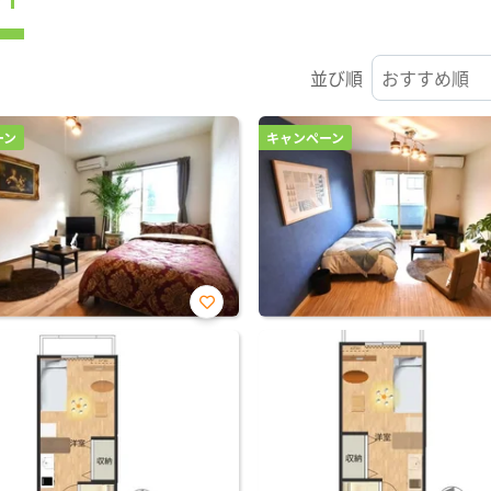
並び順
ーン
キャンペーン
お気
に入
り登
録