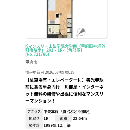
Kマンスリー山梨学院大学南（甲府脳神経外
科病院南） 201・1R-【角部屋】
(No.721786)
甲府市
情報更新日 2026/08/09 09:19
【駐車場有・エレベーター付】善光寺駅
前にある単身向け 角部屋・インターネ
ット無料の研修や出張に便利なマンスリ
ーマンション！
中央本線「勝沼ぶどう郷駅」
アクセス
1R
22.54m²
間取り
面積
1989年 12月 築
築年数