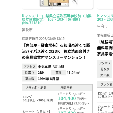
Kマンスリー山梨県立笛吹高等学校前（山梨
Kマンス
県立博物館北） 103・103-【角部屋】
203・203
(No.721810)
甲府市
笛吹市
情報更新日 20
情報更新日 2026/08/09 13:15
【駐輪場
【角部屋・駐車場有】石和温泉近くで勝
無料酒折
沼バイパス近くの2DK 独立洗面台付き
家具家電
の家具家電付マンスリーマンション！
アクセス
中央本線「塩山駅」
アクセス
間取り
2DK
41.04m²
間取り
面積
築年数
1994年 8月 築
築年数
プラン名
プラン名・期間
月額目安
ロング【J
1日当たり 2,600円～
30日以上～
ロング
104,400
円/月～
30日以上～360日未満
初期費用他 22,000円～
ショート【
1日当たり 2,700円～
前】
ショート【7日以上】
～30日未