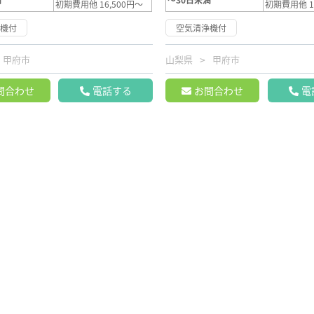
初期費用他 16,500円～
初期費用他 1
浄機付
空気清浄機付
甲府市
山梨県
甲府市
問合わせ
電話する
お問合わせ
電