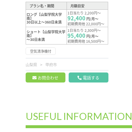
プラン名・期間
月額目安
1日当たり 2,200円～
ロング【山梨学院大学
92,400
南】
円/月～
30日以上～360日未満
初期費用他 22,000円～
1日当たり 2,300円～
ショート【山梨学院大学
95,400
南】
円/月～
～30日未満
初期費用他 16,500円～
空気清浄機付
山梨県
甲府市
お問合わせ
電話する
USEFUL INFORMATIO