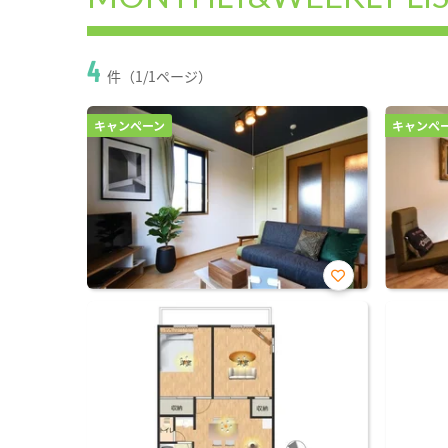
4
件（1/1ページ）
キャンペーン
キャンペ
お気
に入
り登
録