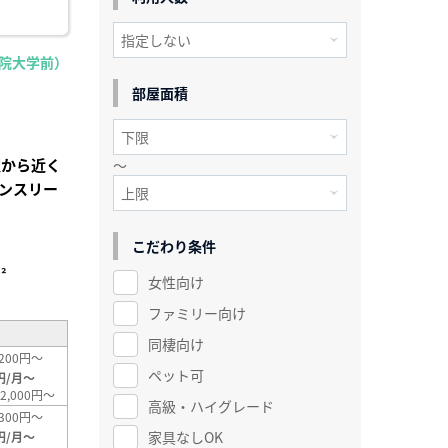
学院大学前）
部屋面積
駅から近く
～
ンスリー
こだわり条件
²
女性向け
ファミリー向け
同棲向け
200円～
ペット可
円/月～
2,000円～
高級・ハイグレード
300円～
家具なしOK
円/月～