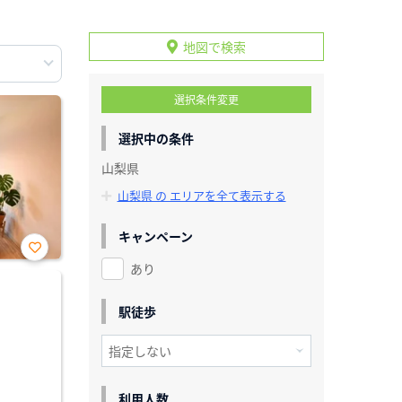
地図で検索
選択条件変更
選択中の条件
山梨県
山梨県 の エリアを全て表示する
キャンペーン
あり
お気
に入
り登
録
駅徒歩
利用人数