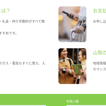
とは？
お支
・礼金・仲介手数料がすべて無
お申し
すすめです。
て
山梨
やガス・電気もすぐに使え、入
地域情
のマン
利用人数