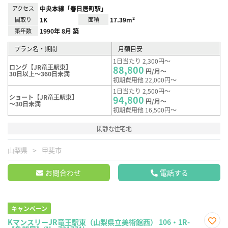
アクセス
中央本線「春日居町駅」
間取り
1K
面積
17.39m²
築年数
1990年 8月 築
プラン名・期間
月額目安
1日当たり 2,300円～
ロング【JR竜王駅東】
88,800
円/月～
30日以上～360日未満
初期費用他 22,000円～
1日当たり 2,500円～
ショート【JR竜王駅東】
94,800
円/月～
～30日未満
初期費用他 16,500円～
閑静な住宅地
山梨県
甲斐市
お問合わせ
電話する
キャンペーン
KマンスリーJR竜王駅東（山梨県立美術館西） 106・1R-