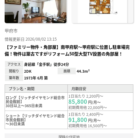
録
甲府市
情報更新日 2026/08/02 13:15
【ファミリー物件・角部屋】南甲府駅～甲府駅に位置し駐車場完
備！物件は築古ですがリフォーム50型大型TV設置の角部屋！
アクセス
身延線「金手駅」徒歩24分
間取り
2DK
面積
44.3m²
築年数
1973年 6月 築
プラン名・期間
月額目安
1日当たり 2,200円～
ロング【リッチダイヤモンド総合市
85,800
民会館前】
円/月～
30日以上～365日未満
初期費用他 22,000円～
1日当たり 2,400円～
ショート【リッチダイヤモンド総合
91,800
市民会館前】
円/月～
～30日未満
初期費用他 16,500円～
閑静な住宅地