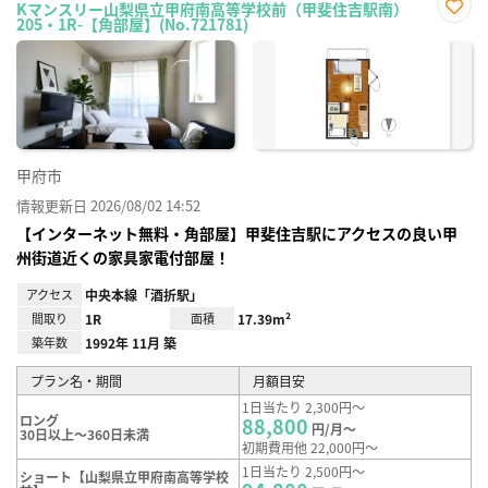
Kマンスリー山梨県立甲府南高等学校前（甲斐住吉駅南）
205・1R-【角部屋】(No.721781)
お気
に入
り登
録
甲府市
情報更新日 2026/08/02 14:52
【インターネット無料・角部屋】甲斐住吉駅にアクセスの良い甲
州街道近くの家具家電付部屋！
アクセス
中央本線「酒折駅」
間取り
1R
面積
17.39m²
築年数
1992年 11月 築
プラン名・期間
月額目安
1日当たり 2,300円～
ロング
88,800
円/月～
30日以上～360日未満
初期費用他 22,000円～
1日当たり 2,500円～
ショート【山梨県立甲府南高等学校