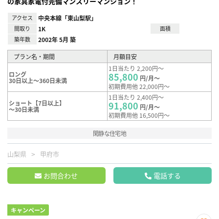
の家具家電付完備マンスリーマンション！
アクセス
中央本線「東山梨駅」
間取り
1K
面積
築年数
2002年 5月 築
プラン名・期間
月額目安
1日当たり 2,200円～
ロング
85,800
円/月～
30日以上～360日未満
初期費用他 22,000円～
1日当たり 2,400円～
ショート【7日以上】
91,800
円/月～
～30日未満
初期費用他 16,500円～
閑静な住宅地
山梨県
甲府市
お問合わせ
電話する
キャンペーン