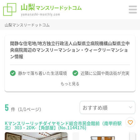
山梨マンスリードットコム
閑静な住宅地/地方独立行政法人山梨県立病院機構山梨県立中
央病院周辺のマンスリーマンション・ウィークリーマンショ
ン情報
静かで落ち着いた生活環境
近隣に公園や商店街が充実
もっと見る
5
件（1/1ページ）
Kマンスリーリッチダイヤモンド総合市民会館前（南甲府駅
北） 303・2DK-【角部屋】(No.1144176)
お気
に入
り登