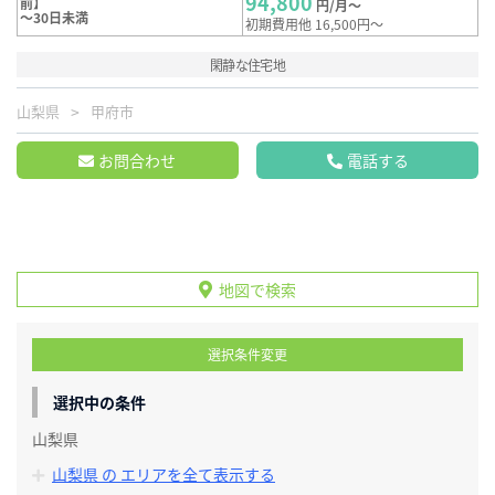
94,800
前】
円/月～
～30日未満
初期費用他 16,500円～
閑静な住宅地
山梨県
甲府市
お問合わせ
電話する
地図で検索
選択条件変更
選択中の条件
山梨県
山梨県 の エリアを全て表示する