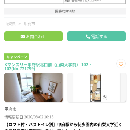
初期費用他 16,500円～
閑静な住宅地
山梨県
甲斐市
お問合わせ
電話する
キャンペーン
Kマンスリー甲府駅北口前（山梨大学前） 102・
102(No.721799)
お気
に入
り登
録
甲府市
情報更新日 2026/08/02 10:13
【ロフト付・バストイレ別】甲府駅から徒歩圏内の山梨大学近く