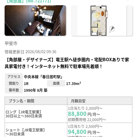
【角部屋】(No.721771)
お気
に入
り登
録
甲斐市
情報更新日 2026/08/02 09:36
【角部屋・デザイナーズ】竜王駅へ徒歩圏内・宅配BOXありで家
具家電付き！インターネット無料で駐車場先着順！
アクセス
中央本線「春日居町駅」
間取り
1R
面積
17.39m²
築年数
1990年 8月 築
プラン名・期間
月額目安
1日当たり 2,300円～
ロング【JR竜王駅東】
88,800
円/月～
30日以上～360日未満
初期費用他 22,000円～
1日当たり 2,500円～
ショート【JR竜王駅東】
94,800
円/月～
～30日未満