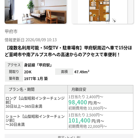
録
甲府市
情報更新日 2026/08/09 10:13
【複数名利用可能・50型TV・駐車場有】甲府駅周辺へ車で15分ほ
ど韮崎市や南アルプス市への高速からのアクセスで車便利！
アクセス
身延線「甲府駅」
間取り
2DK
面積
47.49m²
築年数
1977年 1月 築
プラン名・期間
月額目安
1日当たり 2,400円～
ロング【山梨昭和インターチェンジ
98,400
前】
円/月～
30日以上～365日未満
初期費用他 33,000円～
1日当たり 2,500円～
ショート【山梨昭和インターチェン
101,400
ジ前】
円/月～
～30日未満
初期費用他 22,000円～
風呂･トイレ別