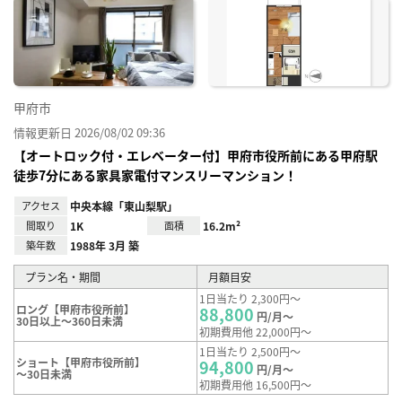
に入
り登
録
甲府市
情報更新日 2026/08/02 09:36
【オートロック付・エレベーター付】甲府市役所前にある甲府駅
徒歩7分にある家具家電付マンスリーマンション！
アクセス
中央本線「東山梨駅」
間取り
1K
面積
16.2m²
築年数
1988年 3月 築
プラン名・期間
月額目安
1日当たり 2,300円～
ロング【甲府市役所前】
88,800
円/月～
30日以上～360日未満
初期費用他 22,000円～
1日当たり 2,500円～
ショート【甲府市役所前】
94,800
円/月～
～30日未満
初期費用他 16,500円～