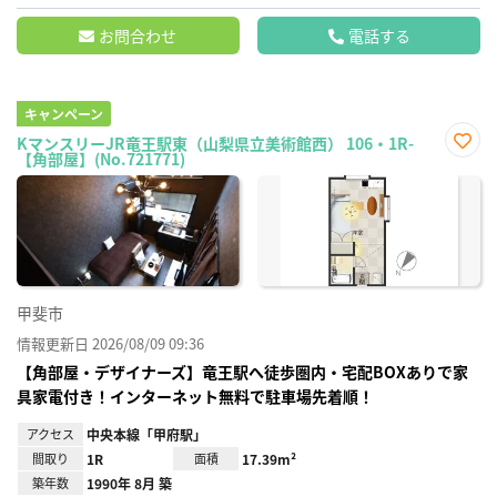
お問合わせ
電話する
キャンペーン
KマンスリーJR竜王駅東（山梨県立美術館西） 106・1R-
【角部屋】(No.721771)
お気
に入
り登
録
甲斐市
情報更新日 2026/08/09 09:36
【角部屋・デザイナーズ】竜王駅へ徒歩圏内・宅配BOXありで家
具家電付き！インターネット無料で駐車場先着順！
アクセス
中央本線「甲府駅」
間取り
1R
面積
17.39m²
築年数
1990年 8月 築