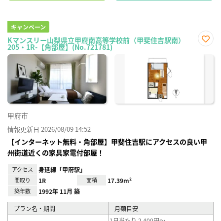
キャンペーン
Kマンスリー山梨県立甲府南高等学校前（甲斐住吉駅南）
205・1R-【角部屋】(No.721781)
お気
に入
り登
録
甲府市
情報更新日 2026/08/09 14:52
【インターネット無料・角部屋】甲斐住吉駅にアクセスの良い甲
州街道近くの家具家電付部屋！
アクセス
身延線「甲府駅」
間取り
1R
面積
17.39m²
築年数
1992年 11月 築
プラン名・期間
月額目安
1日当たり 2,400円～