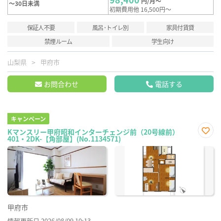
円/月～
～30日未満
初期費用他 16,500円～
保証人不要
風呂･トイレ別
家具付賃貸
禁煙ルーム
学生向け
山梨県
甲府市
お問合わせ
電話する
キャンペーン
Kマンスリー甲府昭和インターチェンジ前（20号線前）
401・2DK-【角部屋】(No.1134571)
お気
に入
り登
録
甲府市
情報更新日 2026/08/09 10:13