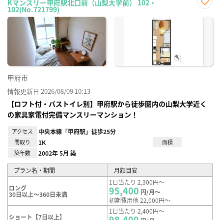
Kマンスリー甲府駅北口前（山梨大学前） 102・
102(No.721799)
お気
に入
り登
録
甲府市
情報更新日 2026/08/09 10:13
【ロフト付・バストイレ別】甲府駅から徒歩圏内の山梨大学近く
の家具家電付完備マンスリーマンション！
アクセス
中央本線「甲府駅」徒歩25分
間取り
1K
面積
築年数
2002年 5月 築
プラン名・期間
月額目安
1日当たり 2,300円～
ロング
95,400
円/月～
30日以上～360日未満
初期費用他 22,000円～
1日当たり 2,400円～
ショート【7日以上】
98,400