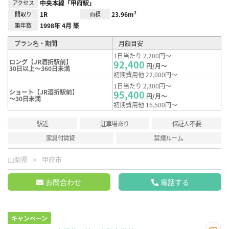
アクセス
中央本線「甲府駅」
間取り
1R
面積
23.96m²
築年数
1998年 4月 築
プラン名・期間
月額目安
1日当たり 2,200円～
ロング【JR酒折駅前】
92,400
円/月～
30日以上～360日未満
初期費用他 22,000円～
1日当たり 2,300円～
ショート【JR酒折駅前】
95,400
円/月～
～30日未満
初期費用他 16,500円～
駅近
駐車場あり
保証人不要
家具付賃貸
禁煙ルーム
山梨県
甲府市
お問合わせ
電話する
キャンペーン