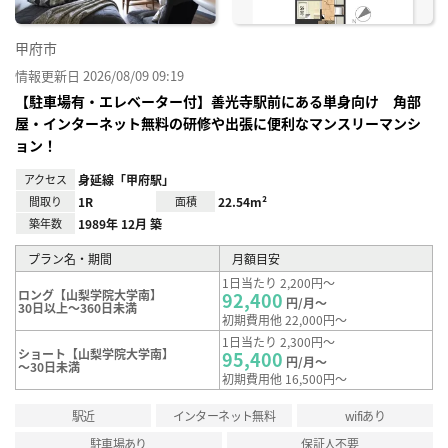
甲府市
情報更新日 2026/08/09 09:19
【駐車場有・エレベーター付】善光寺駅前にある単身向け 角部
屋・インターネット無料の研修や出張に便利なマンスリーマンシ
ョン！
アクセス
身延線「甲府駅」
間取り
1R
面積
22.54m²
築年数
1989年 12月 築
プラン名・期間
月額目安
1日当たり 2,200円～
ロング【山梨学院大学南】
92,400
円/月～
30日以上～360日未満
初期費用他 22,000円～
1日当たり 2,300円～
ショート【山梨学院大学南】
95,400
円/月～
～30日未満
初期費用他 16,500円～
駅近
インターネット無料
wifiあり
駐車場あり
保証人不要