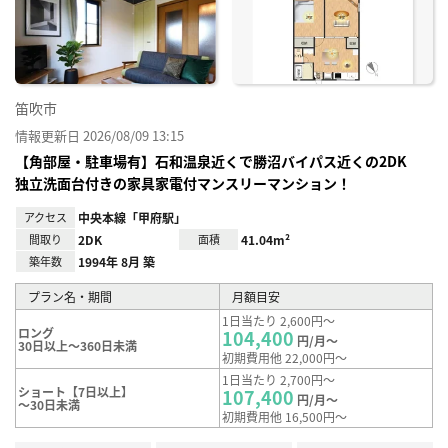
り登
録
笛吹市
情報更新日 2026/08/09 13:15
【角部屋・駐車場有】石和温泉近くで勝沼バイパス近くの2DK
独立洗面台付きの家具家電付マンスリーマンション！
アクセス
中央本線「甲府駅」
間取り
2DK
面積
41.04m²
築年数
1994年 8月 築
プラン名・期間
月額目安
1日当たり 2,600円～
ロング
104,400
円/月～
30日以上～360日未満
初期費用他 22,000円～
1日当たり 2,700円～
ショート【7日以上】
107,400
円/月～
～30日未満
初期費用他 16,500円～