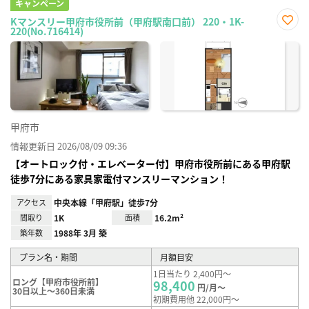
キャンペーン
Kマンスリー甲府市役所前（甲府駅南口前） 220・1K-
220(No.716414)
お気
に入
り登
録
甲府市
情報更新日 2026/08/09 09:36
【オートロック付・エレベーター付】甲府市役所前にある甲府駅
徒歩7分にある家具家電付マンスリーマンション！
アクセス
中央本線「甲府駅」徒歩7分
間取り
1K
面積
16.2m²
築年数
1988年 3月 築
プラン名・期間
月額目安
1日当たり 2,400円～
ロング【甲府市役所前】
98,400
円/月～
30日以上～360日未満
初期費用他 22,000円～