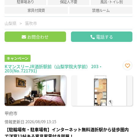
駐車場あり
保証人不要
風呂･トイレ別
家具付賃貸
禁煙ルーム
山梨県
笛吹市
お問合わせ
電話する
キャンペーン
KマンスリーJR酒折駅前（山梨学院大学前） 203・
203(No.721791)
お気
に入
り登
録
甲府市
情報更新日 2026/08/09 13:15
【駐輪場有・駐車場有】インターネット無料酒折駅から徒歩圏内
で洋室11帖ある家具家電付き部屋！