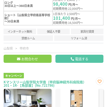
ロング
98,400
円/月～
30日以上～360日未満
初期費用他 22,000円～
1日当たり 2,500円～
ショート【山梨県立甲府南高等学校
101,400
前】
円/月～
～30日未満
初期費用他 16,500円～
インターネット無料
保証人不要
家具付賃貸
禁煙ルーム
リフォーム済
山梨県
甲府市
お問合わせ
電話する
キャンペーン
Kマンスリー山梨学院大学南（甲府脳神経外科病院南）
201・1R-【角部屋】(No.721786)
お気
に入
り登
録