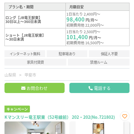
プラン名・期間
月額目安
1日当たり 2,400円～
ロング【JR竜王駅東】
98,400
円/月～
30日以上～360日未満
初期費用他 22,000円～
1日当たり 2,500円～
ショート【JR竜王駅東】
101,400
円/月～
～30日未満
初期費用他 16,500円～
インターネット無料
駐車場あり
保証人不要
家具付賃貸
禁煙ルーム
山梨県
甲斐市
お問合わせ
電話する
キャンペーン
Kマンスリー竜王駅東（52号線前） 202・202(No.721802)
お気
に入
り登