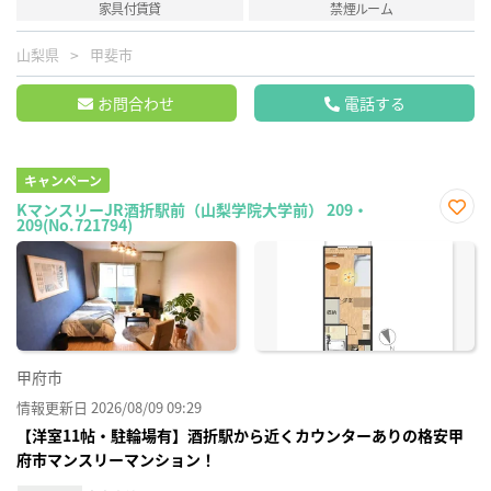
家具付賃貸
禁煙ルーム
山梨県
甲斐市
お問合わせ
電話する
キャンペーン
KマンスリーJR酒折駅前（山梨学院大学前） 209・
209(No.721794)
お気
に入
り登
録
甲府市
情報更新日 2026/08/09 09:29
【洋室11帖・駐輪場有】酒折駅から近くカウンターありの格安甲
府市マンスリーマンション！