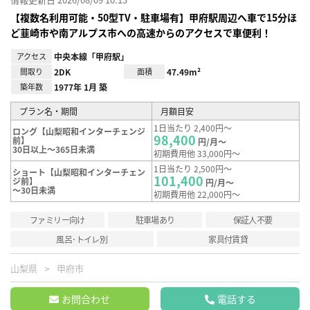
【複数名利用可能・50型TV・駐車場有】甲府駅周辺へ車で15分ほ
ど韮崎市や南アルプス市への高速からのアクセスで車便利！
アクセス
中央本線「甲府駅」
間取り
2DK
面積
47.49m²
築年数
1977年 1月 築
プラン名・期間
月額目安
1日当たり 2,400円～
ロング【山梨昭和インターチェンジ
98,400
前】
円/月～
30日以上～365日未満
初期費用他 33,000円～
1日当たり 2,500円～
ショート【山梨昭和インターチェン
101,400
ジ前】
円/月～
～30日未満
初期費用他 22,000円～
ファミリー向け
駐車場あり
保証人不要
風呂･トイレ別
家具付賃貸
山梨県
甲府市
お問合わせ
電話する