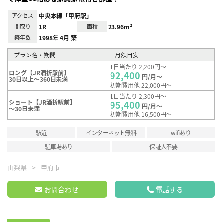
アクセス
中央本線「甲府駅」
間取り
1R
面積
23.96m²
築年数
1998年 4月 築
プラン名・期間
月額目安
1日当たり 2,200円～
ロング【JR酒折駅前】
92,400
円/月～
30日以上～360日未満
初期費用他 22,000円～
1日当たり 2,300円～
ショート【JR酒折駅前】
95,400
円/月～
～30日未満
初期費用他 16,500円～
駅近
インターネット無料
wifiあり
駐車場あり
保証人不要
山梨県
甲府市
お問合わせ
電話する