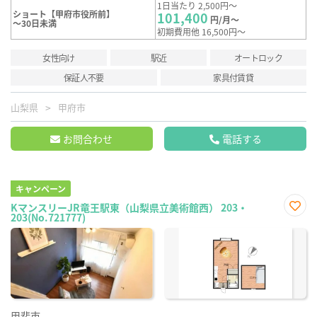
1日当たり 2,500円～
ショート【甲府市役所前】
101,400
円/月～
～30日未満
初期費用他 16,500円～
女性向け
駅近
オートロック
保証人不要
家具付賃貸
山梨県
甲府市
お問合わせ
電話する
キャンペーン
KマンスリーJR竜王駅東（山梨県立美術館西） 203・
203(No.721777)
お気
に入
り登
録
甲斐市