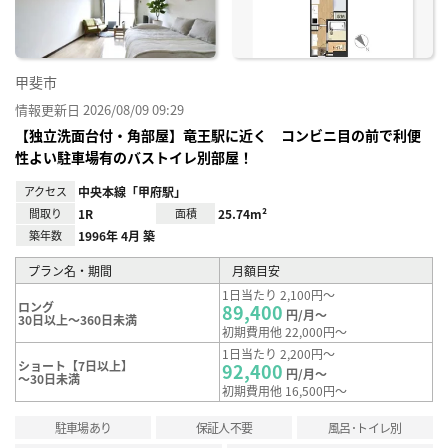
録
甲斐市
情報更新日 2026/08/09 09:29
【独立洗面台付・角部屋】竜王駅に近く コンビニ目の前で利便
性よい駐車場有のバストイレ別部屋！
アクセス
中央本線「甲府駅」
間取り
1R
面積
25.74m²
築年数
1996年 4月 築
プラン名・期間
月額目安
1日当たり 2,100円～
ロング
89,400
円/月～
30日以上～360日未満
初期費用他 22,000円～
1日当たり 2,200円～
ショート【7日以上】
92,400
円/月～
～30日未満
初期費用他 16,500円～
駐車場あり
保証人不要
風呂･トイレ別