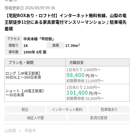
情報更新日 2026/08/09 09:36
【宅配BOXあり・ロフト付】インターネット無料有線、山梨の竜
王駅徒歩11分にある家具家電付マンスリーマンション♪駐車場先
着順
アクセス
中央本線「甲府駅」
間取り
1K
面積
17.39m²
築年数
1990年 8月 築
プラン名・期間
月額目安
1日当たり 2,400円～
ロング【JR竜王駅東】
98,400
円/月～
30日以上～360日未満
初期費用他 22,000円～
1日当たり 2,500円～
ショート【JR竜王駅東】
101,400
円/月～
～30日未満
初期費用他 16,500円～
駅近
インターネット無料
駐車場あり
保証人不要
家具付賃貸
山梨県
甲斐市