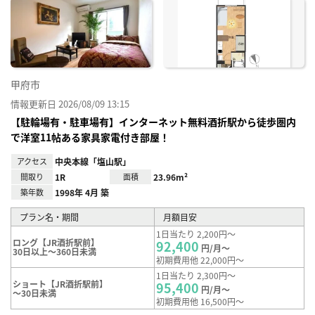
に入
り登
録
甲府市
情報更新日 2026/08/09 13:15
【駐輪場有・駐車場有】インターネット無料酒折駅から徒歩圏内
で洋室11帖ある家具家電付き部屋！
アクセス
中央本線「塩山駅」
間取り
1R
面積
23.96m²
築年数
1998年 4月 築
プラン名・期間
月額目安
1日当たり 2,200円～
ロング【JR酒折駅前】
92,400
円/月～
30日以上～360日未満
初期費用他 22,000円～
1日当たり 2,300円～
ショート【JR酒折駅前】
95,400
円/月～
～30日未満
初期費用他 16,500円～