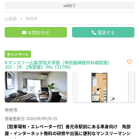
wifiあり
山梨県
甲府市
お問合わせ
電話する
キャンペーン
Kマンスリー山梨学院大学南（甲府脳神経外科病院南）
201・1R-【角部屋】(No.721786)
お気
に入
り登
録
甲府市
情報更新日 2026/08/09 09:19
【駐車場有・エレベーター付】善光寺駅前にある単身向け 角部
屋・インターネット無料の研修や出張に便利なマンスリーマンシ