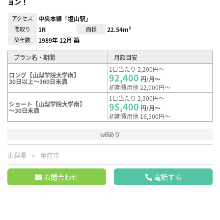
ョン！
アクセス
中央本線「塩山駅」
間取り
1R
面積
22.54m²
築年数
1989年 12月 築
プラン名・期間
月額目安
1日当たり 2,200円～
ロング【山梨学院大学南】
92,400
円/月～
30日以上～360日未満
初期費用他 22,000円～
1日当たり 2,300円～
ショート【山梨学院大学南】
95,400
円/月～
～30日未満
初期費用他 16,500円～
wifiあり
山梨県
甲府市
お問合わせ
電話する