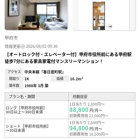
に入
り登
録
甲府市
情報更新日 2026/08/02 09:36
【オートロック付・エレベーター付】甲府市役所前にある甲府駅
徒歩7分にある家具家電付マンスリーマンション！
アクセス
中央本線「春日居町駅」
間取り
1K
面積
16.2m²
築年数
1988年 3月 築
プラン名・期間
月額目安
1日当たり 2,300円～
ロング【甲府市役所前】
88,800
円/月～
30日以上～360日未満
初期費用他 22,000円～
1日当たり 2,500円～
ショート【甲府市役所前】
94,800
円/月～
～30日未満
初期費用他 16,500円～