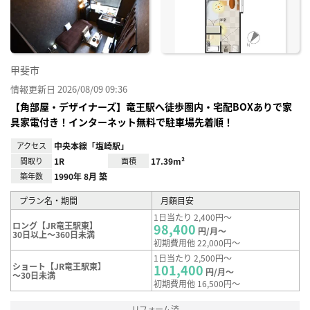
録
甲斐市
情報更新日 2026/08/09 09:36
【角部屋・デザイナーズ】竜王駅へ徒歩圏内・宅配BOXありで家
具家電付き！インターネット無料で駐車場先着順！
アクセス
中央本線「塩崎駅」
間取り
1R
面積
17.39m²
築年数
1990年 8月 築
プラン名・期間
月額目安
1日当たり 2,400円～
ロング【JR竜王駅東】
98,400
円/月～
30日以上～360日未満
初期費用他 22,000円～
1日当たり 2,500円～
ショート【JR竜王駅東】
101,400
円/月～
～30日未満
初期費用他 16,500円～
リフォーム済