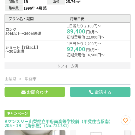
間取り
1R
面積
25.74m²
築年数
1996年 4月 築
プラン名・期間
月額目安
1日当たり 2,100円～
ロング
89,400
円/月～
30日以上～360日未満
初期費用他 22,000円～
1日当たり 2,200円～
ショート【7日以上】
92,400
円/月～
～30日未満
初期費用他 16,500円～
リフォーム済
山梨県
甲斐市
お問合わせ
電話する
キャンペーン
Kマンスリー山梨県立甲府南高等学校前（甲斐住吉駅南）
205・1R-【角部屋】(No.721781)
お気
に入