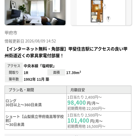
り登
録
甲府市
情報更新日 2026/08/09 14:52
【インターネット無料・角部屋】甲斐住吉駅にアクセスの良い甲
州街道近くの家具家電付部屋！
アクセス
中央本線「塩崎駅」
間取り
1R
面積
17.39m²
築年数
1992年 11月 築
プラン名・期間
月額目安
1日当たり 2,400円～
ロング
98,400
円/月～
30日以上～360日未満
初期費用他 22,000円～
1日当たり 2,500円～
ショート【山梨県立甲府南高等学校
101,400
前】
円/月～
～30日未満
初期費用他 16,500円～