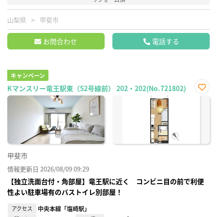
山梨県
甲斐市
お問合わせ
電話する
キャンペーン
Kマンスリー竜王駅東（52号線前） 202・202(No.721802)
お気
に入
り登
録
甲斐市
情報更新日 2026/08/09 09:29
【独立洗面台付・角部屋】竜王駅に近く コンビニ目の前で利便
性よい駐車場有のバストイレ別部屋！
アクセス
中央本線「塩崎駅」