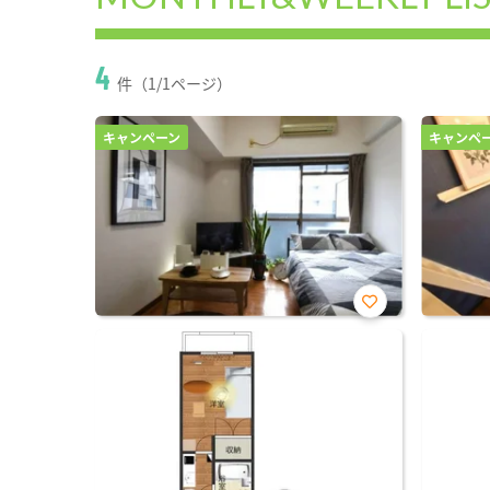
4
件（1/1ページ）
キャンペーン
キャンペ
お気
に入
り登
録