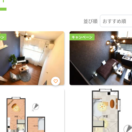
並び順
ーン
キャンペーン
お気
に入
り登
録