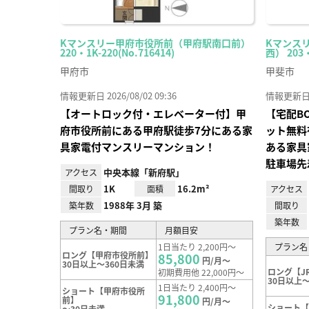
Kマンスリー甲府市役所前（甲府駅南口前）
Kマンス
220・1K-220(No.716414)
西） 203・
甲府市
甲斐市
情報更新日 2026/08/02 09:36
情報更新日 20
【オートロック付・エレベーター付】甲
【宅配B
府市役所前にある甲府駅徒歩7分にある家
ット無料
具家電付マンスリーマンション！
ある家具
駐車場先
中央本線「新府駅」
アクセス
1K
16.2m²
間取り
面積
アクセス
1988年 3月 築
築年数
間取り
築年数
プラン名・期間
月額目安
1日当たり 2,200円～
プラン名
ロング【甲府市役所前】
85,800
円/月～
30日以上～360日未満
ロング【J
初期費用他 22,000円～
30日以上～
1日当たり 2,400円～
ショート【甲府市役所
91,800
前】
円/月～
ショート【
～30日未満