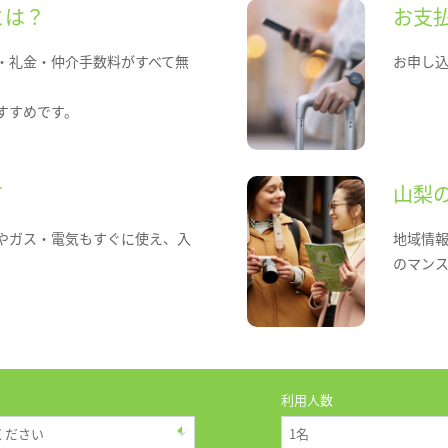
とは？
お支
・礼金・仲介手数料がすべて無
お申し
すすめです。
て
山梨
やガス・電気もすぐに使え、入
地域情
のマン
利用人数