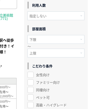
利用人数
県立美術館
771)
部屋面積
駅へ徒歩
電付き！イ
～
順！
こだわり条件
²
女性向け
ファミリー向け
300円～
同棲向け
円/月～
2,000円～
ペット可
500円～
高級・ハイグレード
円/月～