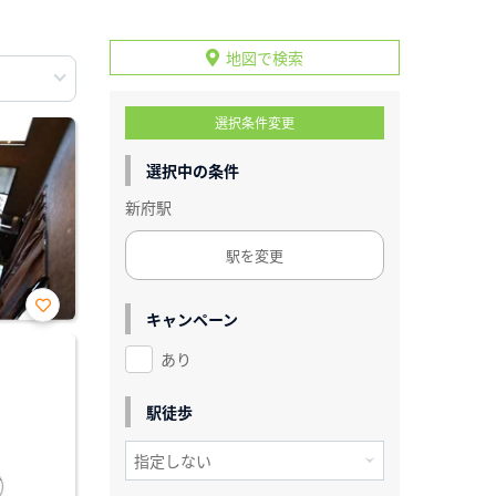
地図で検索
選択条件変更
選択中の条件
新府駅
駅を変更
キャンペーン
お気
に入
あり
り登
録
駅徒歩