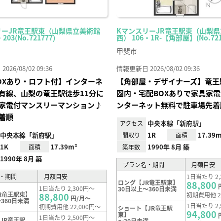
リーJR竜王駅東（山梨県立美術館
KマンスリーJR竜王駅東（山梨
203(No.721777)
西） 106・1R-【角部屋】(No.721
甲斐市
26/08/02 09:36
情報更新日 2026/08/02 09:36
OXあり・ロフト付】インターネ
【角部屋・デザイナーズ】竜王
有線、山梨の竜王駅徒歩11分に
圏内・宅配BOXありで家具家
家電付マンスリーマンション♪
ンターネット無料で駐車場先着
着順
中央本線「新府駅」
アクセス
中央本線「新府駅」
1R
17.39m
間取り
面積
1K
17.39m²
1990年 8月 築
面積
築年数
1990年 8月 築
プラン名・期間
月額目安
・期間
月額目安
1日当たり 2,
ロング【JR竜王駅東】
88,800
1日当たり 2,300円～
30日以上～360日未満
R竜王駅東】
88,800
初期費用他 2
円/月～
360日未満
1日当たり 2,
初期費用他 22,000円～
ショート【JR竜王駅
94,800
東】
1日当たり 2,500円～
JR竜王駅
～30日未満