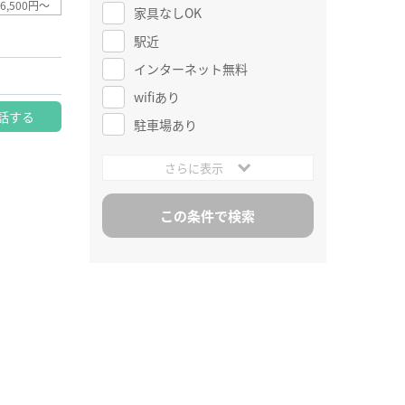
6,500円～
家具なしOK
駅近
インターネット無料
wifiあり
話する
駐車場あり
さらに表示