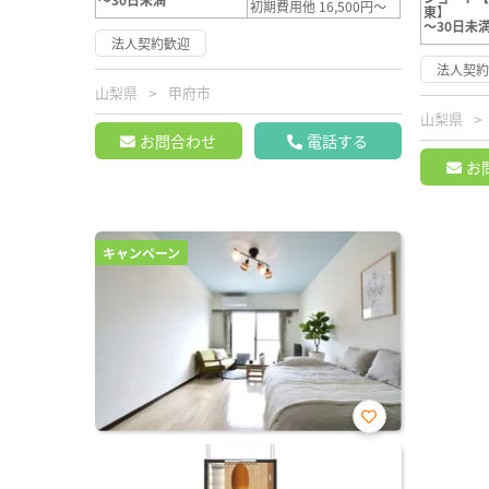
初期費用他 16,500円～
東】
～30日未
法人契約歓迎
法人契
山梨県
甲府市
山梨県
お問合わせ
電話する
お
キャンペーン
お気
に入
り登
録