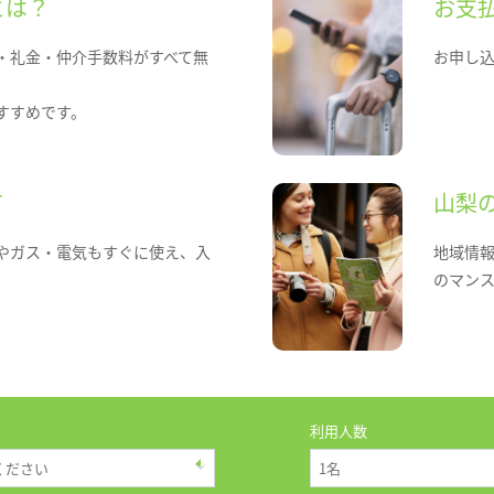
とは？
お支
・礼金・仲介手数料がすべて無
お申し
すすめです。
て
山梨
やガス・電気もすぐに使え、入
地域情
のマン
利用人数