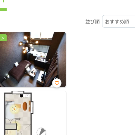
並び順
ーン
お気
に入
り登
録