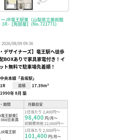
リーJR竜王駅東（山梨県立美術館
・1R-【角部屋】(No.721771)
26/08/09 09:36
・デザイナーズ】竜王駅へ徒歩
配BOXありで家具家電付き！イ
ット無料で駐車場先着順！
中央本線「長坂駅」
1R
17.39m²
面積
1990年 8月 築
・期間
月額目安
1日当たり 2,400円～
R竜王駅東】
98,400
円/月～
360日未満
初期費用他 22,000円～
1日当たり 2,500円～
JR竜王駅
101,400
円/月～
満