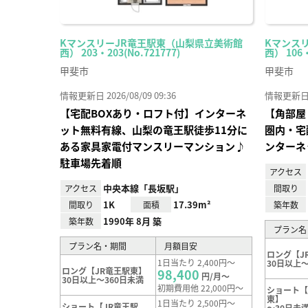
KマンスリーJR竜王駅東（山梨県立美術館
Kマンス
西） 203・203(No.721777)
西） 106
甲斐市
甲斐市
情報更新日 2026/08/09 09:36
情報更新日 20
【宅配BOXあり・ロフト付】インターネ
【角部屋
ット無料有線、山梨の竜王駅徒歩11分に
圏内・宅
ある家具家電付マンスリーマンション♪
ンターネ
駐車場先着順
アクセス
中央本線「長坂駅」
アクセス
間取り
1K
17.39m²
間取り
面積
築年数
1990年 8月 築
築年数
プラン名
プラン名・期間
月額目安
ロング【J
1日当たり 2,400円～
30日以上～
ロング【JR竜王駅東】
98,400
円/月～
30日以上～360日未満
初期費用他 22,000円～
ショート【
東】
1日当たり 2,500円～
ショート【JR竜王駅
～30日未