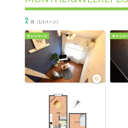
2
件（1/1ページ）
キャンペーン
キャンペ
お気
に入
り登
録