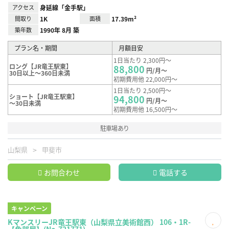
アクセス
身延線「金手駅」
間取り
1K
面積
17.39m²
築年数
1990年 8月 築
プラン名・期間
月額目安
1日当たり 2,300円～
ロング【JR竜王駅東】
88,800
円/月～
30日以上～360日未満
初期費用他 22,000円～
1日当たり 2,500円～
ショート【JR竜王駅東】
94,800
円/月～
～30日未満
初期費用他 16,500円～
駐車場あり
山梨県
甲斐市
お問合わせ
電話する
キャンペーン
KマンスリーJR竜王駅東（山梨県立美術館西） 106・1R-
【角部屋】(No.721771)