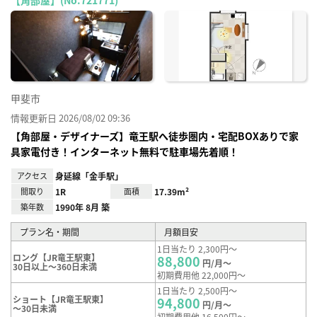
お気
に入
り登
録
甲斐市
情報更新日 2026/08/02 09:36
【角部屋・デザイナーズ】竜王駅へ徒歩圏内・宅配BOXありで家
具家電付き！インターネット無料で駐車場先着順！
アクセス
身延線「金手駅」
間取り
1R
面積
17.39m²
築年数
1990年 8月 築
プラン名・期間
月額目安
1日当たり 2,300円～
ロング【JR竜王駅東】
88,800
円/月～
30日以上～360日未満
初期費用他 22,000円～
1日当たり 2,500円～
ショート【JR竜王駅東】
94,800
円/月～
～30日未満
初期費用他 16,500円～