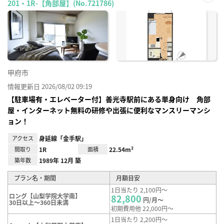
201・1R-【角部屋】(No.721786)
お気
に入
り登
録
甲府市
情報更新日 2026/08/02 09:19
【駐車場有・エレベーター付】善光寺駅前にある単身向け 角部
屋・インターネット無料の研修や出張に便利なマンスリーマンシ
ョン！
アクセス
身延線「金手駅」
間取り
1R
面積
22.54m²
築年数
1989年 12月 築
プラン名・期間
月額目安
1日当たり 2,100円～
ロング【山梨学院大学南】
82,800
円/月～
30日以上～360日未満
初期費用他 22,000円～
1日当たり 2,200円～