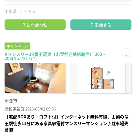
山梨県
甲府市
お問合わせ
電話する
キャンペーン
KマンスリーJR竜王駅東（山梨県立美術館西） 203・
203(No.721777)
お気
に入
り登
録
甲斐市
情報更新日 2026/08/02 09:36
【宅配BOXあり・ロフト付】インターネット無料有線、山梨の竜
王駅徒歩11分にある家具家電付マンスリーマンション♪駐車場先
着順