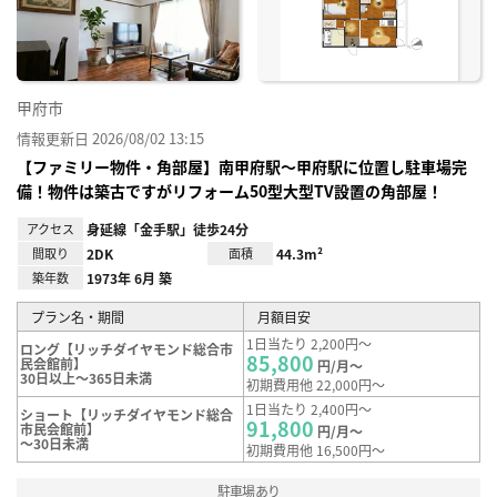
録
甲府市
情報更新日 2026/08/02 13:15
【ファミリー物件・角部屋】南甲府駅～甲府駅に位置し駐車場完
備！物件は築古ですがリフォーム50型大型TV設置の角部屋！
アクセス
身延線「金手駅」徒歩24分
間取り
2DK
面積
44.3m²
築年数
1973年 6月 築
プラン名・期間
月額目安
1日当たり 2,200円～
ロング【リッチダイヤモンド総合市
85,800
民会館前】
円/月～
30日以上～365日未満
初期費用他 22,000円～
1日当たり 2,400円～
ショート【リッチダイヤモンド総合
91,800
市民会館前】
円/月～
～30日未満
初期費用他 16,500円～
駐車場あり