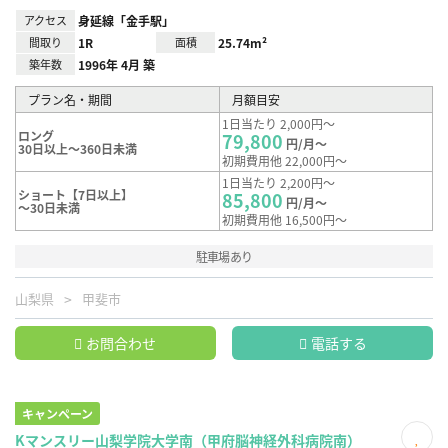
アクセス
身延線「金手駅」
間取り
1R
面積
25.74m²
築年数
1996年 4月 築
プラン名・期間
月額目安
1日当たり 2,000円～
ロング
79,800
円/月～
30日以上～360日未満
初期費用他 22,000円～
1日当たり 2,200円～
ショート【7日以上】
85,800
円/月～
～30日未満
初期費用他 16,500円～
駐車場あり
山梨県
甲斐市
お問合わせ
電話する
キャンペーン
Kマンスリー山梨学院大学南（甲府脳神経外科病院南）