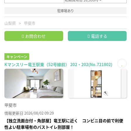
駐車場あり
山梨県
甲斐市
お問合わせ
電話する
キャンペーン
Kマンスリー竜王駅東（52号線前） 202・202(No.721802)
お気
に入
り登
録
甲斐市
情報更新日 2026/08/02 09:29
【独立洗面台付・角部屋】竜王駅に近く コンビニ目の前で利便
性よい駐車場有のバストイレ別部屋！