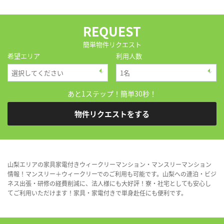
REQUEST
簡単物件リクエスト
希望エリア
利用人数
あと1ステップ！簡単30秒！
物件リクエストをする
山梨エリアの家具家電付きウィークリーマンション・マンスリーマンション
情報！マンスリー＋ウィークリーでのご利用も可能です。山梨への連泊・ビジ
ネス出張・研修の経費削減に、法人様にも大好評！寮・社宅としても安心し
てご利用いただけます！家具・家電付きで単身赴任にも便利です。