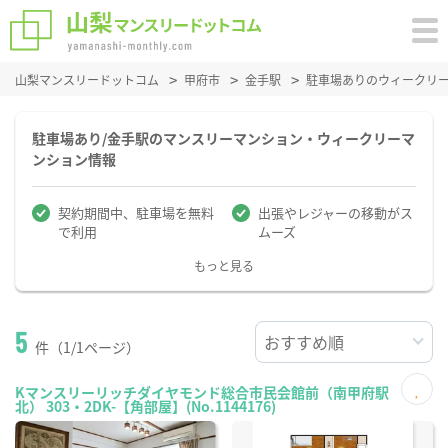
山梨マンスリードットコム
甲府市
金手駅
駐車場ありのウィークリ
駐車場あり/金手駅のマンスリーマンション・ウィークリーマ
ンション情報
契約期間中、駐車場を無料
出張やレジャーの移動がス
で利用
ムーズ
もっと見る
5
件（1/1ページ）
Kマンスリーリッチダイヤモンド総合市民会館前（南甲府駅
北） 303・2DK-【角部屋】(No.1144176)
お気
に入
り登