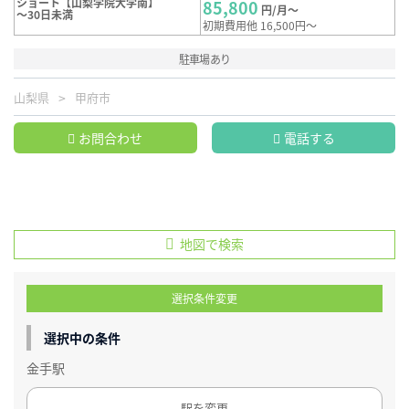
ショート【山梨学院大学南】
85,800
円/月～
～30日未満
初期費用他 16,500円～
駐車場あり
山梨県
甲府市
お問合わせ
電話する
地図で検索
選択条件変更
選択中の条件
金手駅
駅を変更