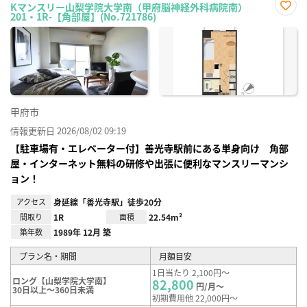
Kマンスリー山梨学院大学南（甲府脳神経外科病院南）
201・1R-【角部屋】(No.721786)
お気
に入
り登
録
甲府市
情報更新日 2026/08/02 09:19
【駐車場有・エレベーター付】善光寺駅前にある単身向け 角部
屋・インターネット無料の研修や出張に便利なマンスリーマンシ
ョン！
アクセス
身延線「善光寺駅」徒歩20分
間取り
1R
面積
22.54m²
築年数
1989年 12月 築
プラン名・期間
月額目安
1日当たり 2,100円～
ロング【山梨学院大学南】
82,800
円/月～
30日以上～360日未満
初期費用他 22,000円～