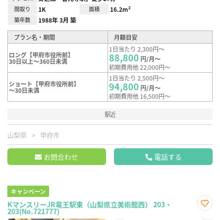
間取り
1K
面積
16.2m²
築年数
1988年 3月 築
プラン名・期間
月額目安
1日当たり 2,300円～
ロング【甲府市役所前】
88,800
円/月～
30日以上～360日未満
初期費用他 22,000円～
1日当たり 2,500円～
ショート【甲府市役所前】
94,800
円/月～
～30日未満
初期費用他 16,500円～
駅近
山梨県
甲府市
お問合わせ
電話する
キャンペーン
KマンスリーJR竜王駅東（山梨県立美術館西） 203・
203(No.721777)
お気