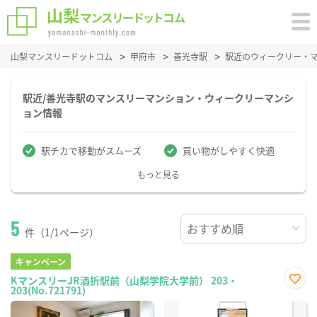
山梨マンスリードットコム
甲府市
善光寺駅
駅近のウィークリー・
駅近/善光寺駅のマンスリーマンション・ウィークリーマンシ
ョン情報
駅チカで移動がスムーズ
買い物がしやすく快適
もっと見る
5
件（1/1ページ）
キャンペーン
KマンスリーJR酒折駅前（山梨学院大学前） 203・
203(No.721791)
お気
に入
り登