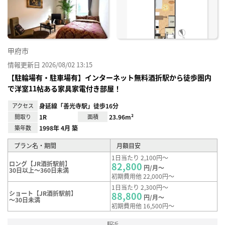
録
甲府市
情報更新日 2026/08/02 13:15
【駐輪場有・駐車場有】インターネット無料酒折駅から徒歩圏内
で洋室11帖ある家具家電付き部屋！
アクセス
身延線「善光寺駅」徒歩16分
間取り
1R
面積
23.96m²
築年数
1998年 4月 築
プラン名・期間
月額目安
1日当たり 2,100円～
ロング【JR酒折駅前】
82,800
円/月～
30日以上～360日未満
初期費用他 22,000円～
1日当たり 2,300円～
ショート【JR酒折駅前】
88,800
円/月～
～30日未満
初期費用他 16,500円～
駅近