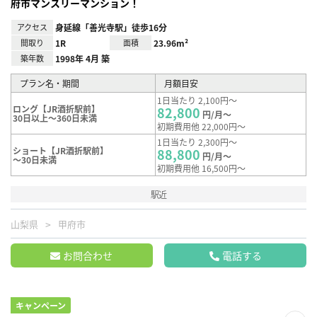
府市マンスリーマンション！
アクセス
身延線「善光寺駅」徒歩16分
間取り
1R
面積
23.96m²
築年数
1998年 4月 築
プラン名・期間
月額目安
1日当たり 2,100円～
ロング【JR酒折駅前】
82,800
円/月～
30日以上～360日未満
初期費用他 22,000円～
1日当たり 2,300円～
ショート【JR酒折駅前】
88,800
円/月～
～30日未満
初期費用他 16,500円～
駅近
山梨県
甲府市
お問合わせ
電話する
キャンペーン