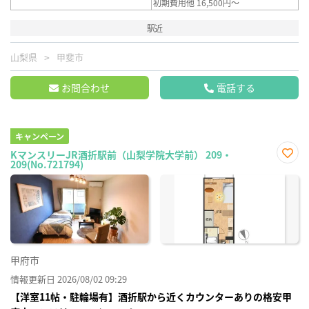
初期費用他 16,500円～
駅近
山梨県
甲斐市
お問合わせ
電話する
キャンペーン
KマンスリーJR酒折駅前（山梨学院大学前） 209・
209(No.721794)
お気
に入
り登
録
甲府市
情報更新日 2026/08/02 09:29
【洋室11帖・駐輪場有】酒折駅から近くカウンターありの格安甲