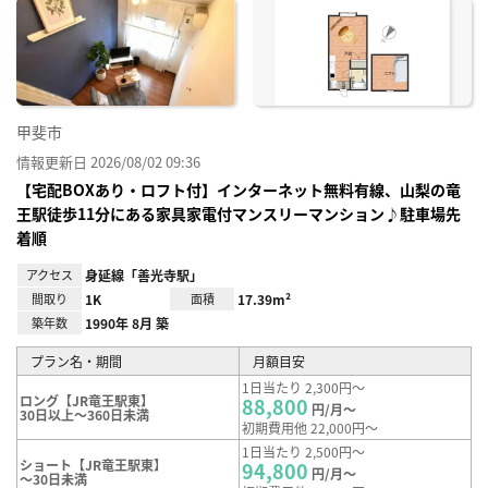
に入
り登
録
甲斐市
情報更新日 2026/08/02 09:36
【宅配BOXあり・ロフト付】インターネット無料有線、山梨の竜
王駅徒歩11分にある家具家電付マンスリーマンション♪駐車場先
着順
アクセス
身延線「善光寺駅」
間取り
1K
面積
17.39m²
築年数
1990年 8月 築
プラン名・期間
月額目安
1日当たり 2,300円～
ロング【JR竜王駅東】
88,800
円/月～
30日以上～360日未満
初期費用他 22,000円～
1日当たり 2,500円～
ショート【JR竜王駅東】
94,800
円/月～
～30日未満