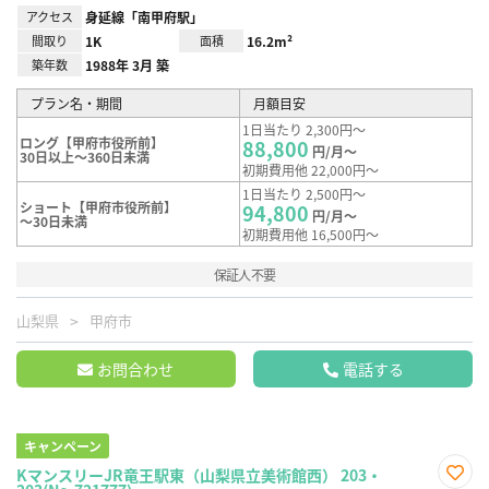
アクセス
身延線「南甲府駅」
間取り
1K
面積
16.2m²
築年数
1988年 3月 築
プラン名・期間
月額目安
1日当たり 2,300円～
ロング【甲府市役所前】
88,800
円/月～
30日以上～360日未満
初期費用他 22,000円～
1日当たり 2,500円～
ショート【甲府市役所前】
94,800
円/月～
～30日未満
初期費用他 16,500円～
保証人不要
山梨県
甲府市
お問合わせ
電話する
キャンペーン
KマンスリーJR竜王駅東（山梨県立美術館西） 203・