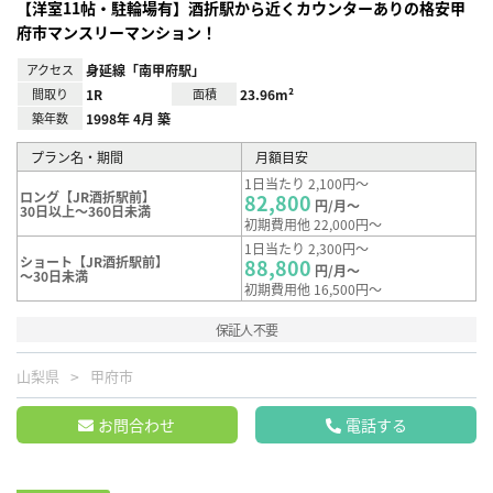
【洋室11帖・駐輪場有】酒折駅から近くカウンターありの格安甲
府市マンスリーマンション！
アクセス
身延線「南甲府駅」
間取り
1R
面積
23.96m²
築年数
1998年 4月 築
プラン名・期間
月額目安
1日当たり 2,100円～
ロング【JR酒折駅前】
82,800
円/月～
30日以上～360日未満
初期費用他 22,000円～
1日当たり 2,300円～
ショート【JR酒折駅前】
88,800
円/月～
～30日未満
初期費用他 16,500円～
保証人不要
山梨県
甲府市
お問合わせ
電話する