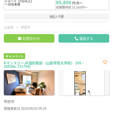
ショート【7日以上】
85,800
円/月～
～30日未満
初期費用他 16,500円～
保証人不要
山梨県
甲斐市
お問合わせ
電話する
キャンペーン
KマンスリーJR酒折駅前（山梨学院大学前） 209・
209(No.721794)
お気
に入
り登
録
甲府市
情報更新日 2026/08/02 09:29