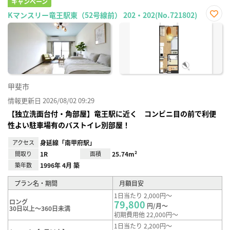
キャンペーン
Kマンスリー竜王駅東（52号線前） 202・202(No.721802)
お気
に入
り登
録
甲斐市
情報更新日 2026/08/02 09:29
【独立洗面台付・角部屋】竜王駅に近く コンビニ目の前で利便
性よい駐車場有のバストイレ別部屋！
アクセス
身延線「南甲府駅」
間取り
1R
面積
25.74m²
築年数
1996年 4月 築
プラン名・期間
月額目安
1日当たり 2,000円～
ロング
79,800
円/月～
30日以上～360日未満
初期費用他 22,000円～
1日当たり 2,200円～