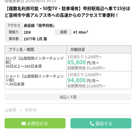
情報更新日 2026/08/02 10:13
【複数名利用可能・50型TV・駐車場有】甲府駅周辺へ車で15分ほ
ど韮崎市や南アルプス市への高速からのアクセスで車便利！
アクセス
身延線「南甲府駅」
間取り
2DK
面積
47.49m²
築年数
1977年 1月 築
プラン名・期間
月額目安
1日当たり 2,200円～
ロング【山梨昭和インターチェンジ
85,800
前】
円/月～
30日以上～365日未満
初期費用他 33,000円～
1日当たり 2,500円～
ショート【山梨昭和インターチェン
94,800
ジ前】
円/月～
～30日未満
初期費用他 22,000円～
保証人不要
山梨県
甲府市
お問合わせ
電話する