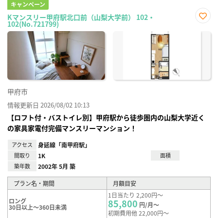
キャンペーン
Kマンスリー甲府駅北口前（山梨大学前） 102・
102(No.721799)
お気
に入
り登
録
甲府市
情報更新日 2026/08/02 10:13
【ロフト付・バストイレ別】甲府駅から徒歩圏内の山梨大学近く
の家具家電付完備マンスリーマンション！
アクセス
身延線「南甲府駅」
間取り
1K
面積
築年数
2002年 5月 築
プラン名・期間
月額目安
1日当たり 2,200円～
ロング
85,800
円/月～
30日以上～360日未満
初期費用他 22,000円～