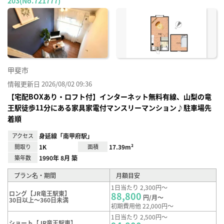
203(No.721777)
お気
に入
り登
録
甲斐市
情報更新日 2026/08/02 09:36
【宅配BOXあり・ロフト付】インターネット無料有線、山梨の竜
王駅徒歩11分にある家具家電付マンスリーマンション♪駐車場先
着順
アクセス
身延線「南甲府駅」
間取り
1K
面積
17.39m²
築年数
1990年 8月 築
プラン名・期間
月額目安
1日当たり 2,300円～
ロング【JR竜王駅東】
88,800
円/月～
30日以上～360日未満
初期費用他 22,000円～
1日当たり 2,500円～
ショート【JR竜王駅東】