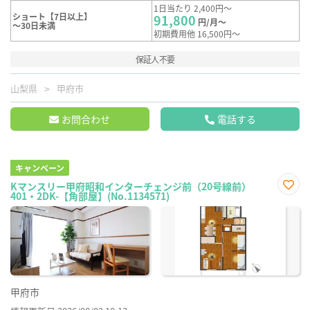
1日当たり 2,400円～
ショート【7日以上】
91,800
円/月～
～30日未満
初期費用他 16,500円～
保証人不要
山梨県
甲府市
お問合わせ
電話する
キャンペーン
Kマンスリー甲府昭和インターチェンジ前（20号線前）
401・2DK-【角部屋】(No.1134571)
お気
に入
り登
録
甲府市