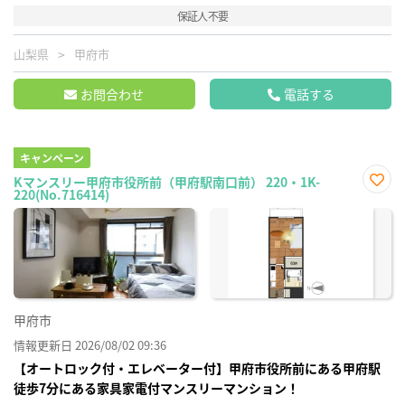
保証人不要
山梨県
甲府市
お問合わせ
電話する
キャンペーン
Kマンスリー甲府市役所前（甲府駅南口前） 220・1K-
220(No.716414)
お気
に入
り登
録
甲府市
情報更新日 2026/08/02 09:36
【オートロック付・エレベーター付】甲府市役所前にある甲府駅
徒歩7分にある家具家電付マンスリーマンション！