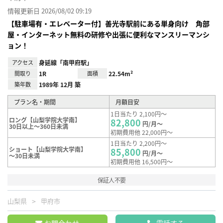
情報更新日 2026/08/02 09:19
【駐車場有・エレベーター付】善光寺駅前にある単身向け 角部
屋・インターネット無料の研修や出張に便利なマンスリーマンシ
ョン！
アクセス
身延線「南甲府駅」
間取り
1R
面積
22.54m²
築年数
1989年 12月 築
プラン名・期間
月額目安
1日当たり 2,100円～
ロング【山梨学院大学南】
82,800
円/月～
30日以上～360日未満
初期費用他 22,000円～
1日当たり 2,200円～
ショート【山梨学院大学南】
85,800
円/月～
～30日未満
初期費用他 16,500円～
保証人不要
山梨県
甲府市
お問合わせ
電話する