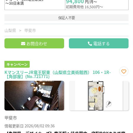
94,800
円/月～
～30日未満
初期費用他 16,500円～
保証人不要
山梨県
甲斐市
お問合わせ
電話する
キャンペーン
KマンスリーJR竜王駅東（山梨県立美術館西） 106・1R-
【角部屋】(No.721771)
お気
に入
り登
録
甲斐市
情報更新日 2026/08/02 09:36