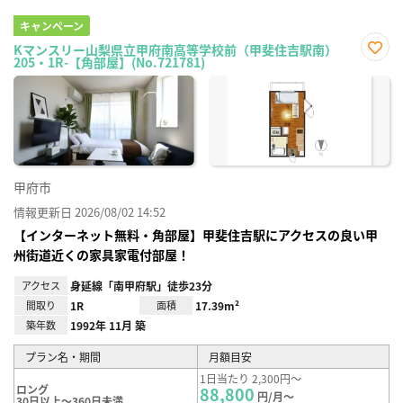
キャンペーン
Kマンスリー山梨県立甲府南高等学校前（甲斐住吉駅南）
205・1R-【角部屋】(No.721781)
お気
に入
り登
録
甲府市
情報更新日 2026/08/02 14:52
【インターネット無料・角部屋】甲斐住吉駅にアクセスの良い甲
州街道近くの家具家電付部屋！
アクセス
身延線「南甲府駅」徒歩23分
間取り
1R
面積
17.39m²
築年数
1992年 11月 築
プラン名・期間
月額目安
1日当たり 2,300円～
ロング
88,800
円/月～
30日以上～360日未満