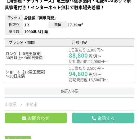
【角部屋・デザイナーズ】竜王駅へ徒歩圏内・宅配BOXありで家
具家電付き！インターネット無料で駐車場先着順！
アクセス
身延線「南甲府駅」
間取り
1R
面積
17.39m²
築年数
1990年 8月 築
プラン名・期間
月額目安
1日当たり 2,300円～
ロング【JR竜王駅東】
88,800
円/月～
30日以上～360日未満
初期費用他 22,000円～
1日当たり 2,500円～
ショート【JR竜王駅東】
94,800
円/月～
～30日未満
初期費用他 16,500円～
保証人不要
山梨県
甲斐市
お問合わせ
電話する