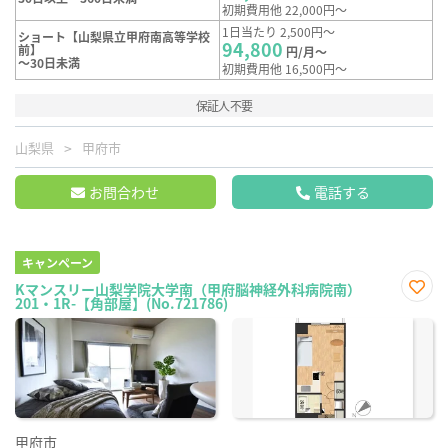
初期費用他 22,000円～
1日当たり 2,500円～
ショート【山梨県立甲府南高等学校
94,800
前】
円/月～
～30日未満
初期費用他 16,500円～
保証人不要
山梨県
甲府市
お問合わせ
電話する
キャンペーン
Kマンスリー山梨学院大学南（甲府脳神経外科病院南）
201・1R-【角部屋】(No.721786)
お気
に入
り登
録
甲府市