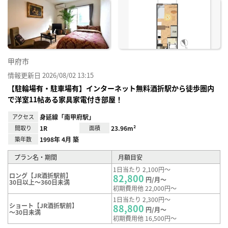
に入
り登
録
甲府市
情報更新日 2026/08/02 13:15
【駐輪場有・駐車場有】インターネット無料酒折駅から徒歩圏内
で洋室11帖ある家具家電付き部屋！
アクセス
身延線「南甲府駅」
間取り
1R
面積
23.96m²
築年数
1998年 4月 築
プラン名・期間
月額目安
1日当たり 2,100円～
ロング【JR酒折駅前】
82,800
円/月～
30日以上～360日未満
初期費用他 22,000円～
1日当たり 2,300円～
ショート【JR酒折駅前】
88,800
円/月～
～30日未満
初期費用他 16,500円～