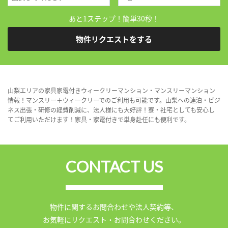
あと1ステップ！簡単30秒！
物件リクエストをする
山梨エリアの家具家電付きウィークリーマンション・マンスリーマンション
情報！マンスリー＋ウィークリーでのご利用も可能です。山梨への連泊・ビジ
ネス出張・研修の経費削減に、法人様にも大好評！寮・社宅としても安心し
てご利用いただけます！家具・家電付きで単身赴任にも便利です。
CONTACT US
物件に関するお問合わせや法人契約等、
お気軽にリクエスト・お問合わせください。