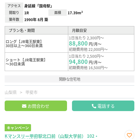
アクセス
身延線「国母駅」
間取り
1R
面積
17.39m²
築年数
1990年 8月 築
プラン名・期間
月額目安
1日当たり 2,300円～
ロング【JR竜王駅東】
88,800
円/月～
30日以上～360日未満
初期費用他 22,000円～
1日当たり 2,500円～
ショート【JR竜王駅東】
94,800
円/月～
～30日未満
初期費用他 16,500円～
閑静な住宅地
山梨県
甲斐市
お問合わせ
電話する
キャンペーン
Kマンスリー甲府駅北口前（山梨大学前） 102・