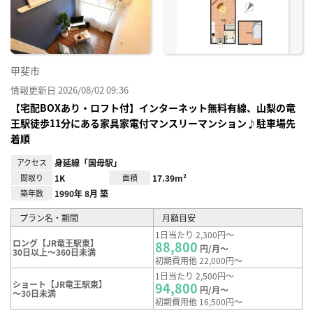
録
甲斐市
情報更新日 2026/08/02 09:36
【宅配BOXあり・ロフト付】インターネット無料有線、山梨の竜
王駅徒歩11分にある家具家電付マンスリーマンション♪駐車場先
着順
アクセス
身延線「国母駅」
間取り
1K
面積
17.39m²
築年数
1990年 8月 築
プラン名・期間
月額目安
1日当たり 2,300円～
ロング【JR竜王駅東】
88,800
円/月～
30日以上～360日未満
初期費用他 22,000円～
1日当たり 2,500円～
ショート【JR竜王駅東】
94,800
円/月～
～30日未満
初期費用他 16,500円～