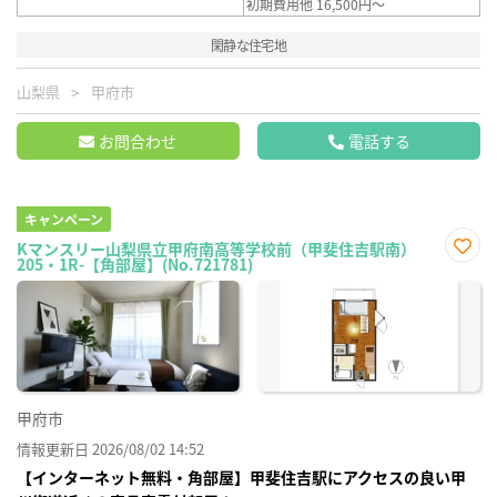
初期費用他 16,500円～
閑静な住宅地
山梨県
甲府市
お問合わせ
電話する
キャンペーン
Kマンスリー山梨県立甲府南高等学校前（甲斐住吉駅南）
205・1R-【角部屋】(No.721781)
お気
に入
り登
録
甲府市
情報更新日 2026/08/02 14:52
【インターネット無料・角部屋】甲斐住吉駅にアクセスの良い甲