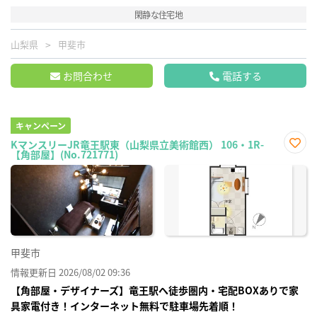
閑静な住宅地
山梨県
甲斐市
お問合わせ
電話する
キャンペーン
KマンスリーJR竜王駅東（山梨県立美術館西） 106・1R-
【角部屋】(No.721771)
お気
に入
り登
録
甲斐市
情報更新日 2026/08/02 09:36
【角部屋・デザイナーズ】竜王駅へ徒歩圏内・宅配BOXありで家
具家電付き！インターネット無料で駐車場先着順！