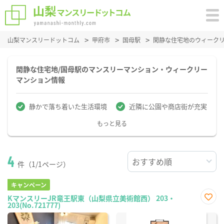
山梨マンスリードットコム
甲府市
国母駅
閑静な住宅地のウィーク
閑静な住宅地/国母駅のマンスリーマンション・ウィークリー
マンション情報
静かで落ち着いた生活環境
近隣に公園や商店街が充実
もっと見る
4
件（1/1ページ）
キャンペーン
KマンスリーJR竜王駅東（山梨県立美術館西） 203・
203(No.721777)
お気
に入
り登