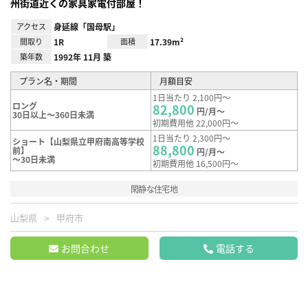
州街道近くの家具家電付部屋！
アクセス
身延線「国母駅」
間取り
1R
面積
17.39m²
築年数
1992年 11月 築
プラン名・期間
月額目安
1日当たり 2,100円～
ロング
82,800
円/月～
30日以上～360日未満
初期費用他 22,000円～
1日当たり 2,300円～
ショート【山梨県立甲府南高等学校
88,800
前】
円/月～
～30日未満
初期費用他 16,500円～
閑静な住宅地
山梨県
甲府市
お問合わせ
電話する