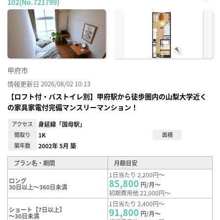
102(No.721799)
お気
に入
り登
録
甲府市
情報更新日 2026/08/02 10:13
【ロフト付・バストイレ別】甲府駅から徒歩圏内の山梨大学近く
の家具家電付完備マンスリーマンション！
アクセス
身延線「国母駅」
間取り
1K
面積
築年数
2002年 5月 築
プラン名・期間
月額目安
1日当たり 2,200円～
ロング
85,800
円/月～
30日以上～360日未満
初期費用他 22,000円～
1日当たり 2,400円～
ショート【7日以上】
91,800
円/月～
～30日未満