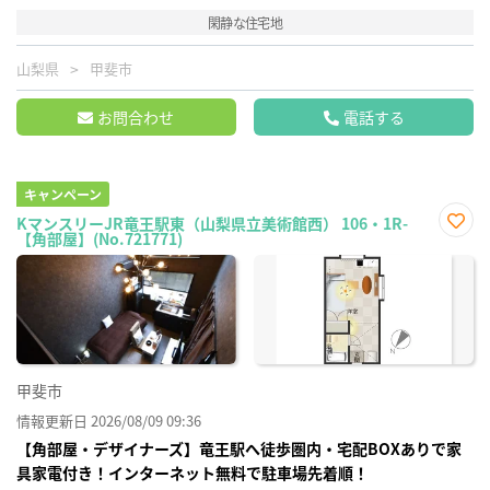
閑静な住宅地
山梨県
甲斐市
お問合わせ
電話する
キャンペーン
KマンスリーJR竜王駅東（山梨県立美術館西） 106・1R-
【角部屋】(No.721771)
お気
に入
り登
録
甲斐市
情報更新日 2026/08/09 09:36
【角部屋・デザイナーズ】竜王駅へ徒歩圏内・宅配BOXありで家
具家電付き！インターネット無料で駐車場先着順！