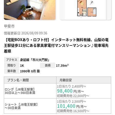
録
甲斐市
情報更新日 2026/08/09 09:36
【宅配BOXあり・ロフト付】インターネット無料有線、山梨の竜
王駅徒歩11分にある家具家電付マンスリーマンション♪駐車場先
着順
アクセス
身延線「市川大門駅」
間取り
1K
面積
17.39m²
築年数
1990年 8月 築
プラン名・期間
月額目安
1日当たり 2,400円～
ロング【JR竜王駅東】
98,400
円/月～
30日以上～360日未満
初期費用他 22,000円～
1日当たり 2,500円～
ショート【JR竜王駅東】
101,400
円/月～
～30日未満
初期費用他 16,500円～