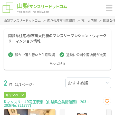
山梨マンスリードットコム
西八代郡市川三郷町
市川大門駅
閑静な
閑静な住宅地/市川大門駅のマンスリーマンション・ウィーク
リーマンション情報
静かで落ち着いた生活環境
近隣に公園や商店街が充実
もっと見る
2
件（1/1ページ）
キャンペーン
KマンスリーJR竜王駅東（山梨県立美術館西） 203・
203(No.721777)
お気
に入
り登