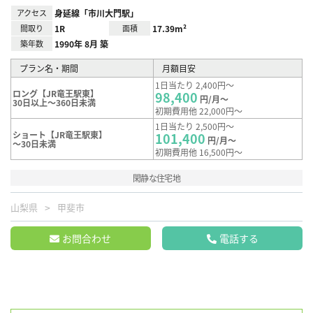
アクセス
身延線「市川大門駅」
間取り
1R
面積
17.39m²
築年数
1990年 8月 築
プラン名・期間
月額目安
1日当たり 2,400円～
ロング【JR竜王駅東】
98,400
円/月～
30日以上～360日未満
初期費用他 22,000円～
1日当たり 2,500円～
ショート【JR竜王駅東】
101,400
円/月～
～30日未満
初期費用他 16,500円～
閑静な住宅地
山梨県
甲斐市
お問合わせ
電話する