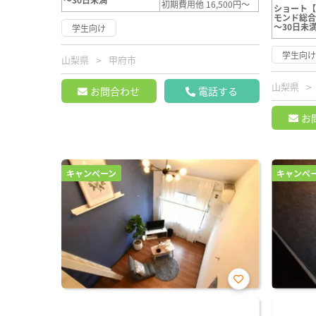
初期費用他 16,500円～
ショート
モンド総
～30日未
学生向け
学生向
山梨県
甲府市
山梨県
お問合わせ
電話する
お
キャンペーン
キャンペ
お気
に入
り登