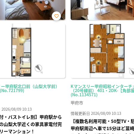
お気
に入
り登
録
リー甲府駅北口前（山梨大学前）
Kマンスリー甲府昭和インターチ
(No.721799)
（20号線前） 401・2DK-【角部
(No.1134571)
甲府市
26/08/09 10:13
情報更新日 2026/08/09 10:13
付・バストイレ別】甲府駅から
【複数名利用可能・50型TV・
の山梨大学近くの家具家電付完
甲府駅周辺へ車で15分ほど韮
リーマンション！