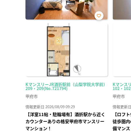
お気
に入
り登
録
KマンスリーJR酒折駅前（山梨学院大学前）
Kマンス
209・209(No.721794)
102・102
甲府市
甲府市
情報更新日 2026/08/09 09:29
情報更新日 20
【洋室11帖・駐輪場有】酒折駅から近く
【ロフト
カウンターありの格安甲府市マンスリー
徒歩圏内
マンション！
備マンス