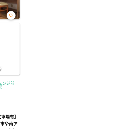
お気
に入
り登
録
ェンジ前
屋】
駐車場有】
崎市や南ア