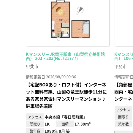
録
KマンスリーJR竜王駅東（山梨県立美術館
Kマンス
西） 203・203(No.721777)
西） 106
甲斐市
甲斐市
情報更新日 2026/08/09 09:36
情報更新日 20
【宅配BOXあり・ロフト付】インターネ
【角部屋
ット無料有線、山梨の竜王駅徒歩11分に
圏内・宅
ある家具家電付マンスリーマンション♪
ンターネ
駐車場先着順
アクセス
中央本線「春日居町駅」
アクセス
間取り
1K
17.39m²
間取り
面積
築年数
1990年 8月 築
築年数