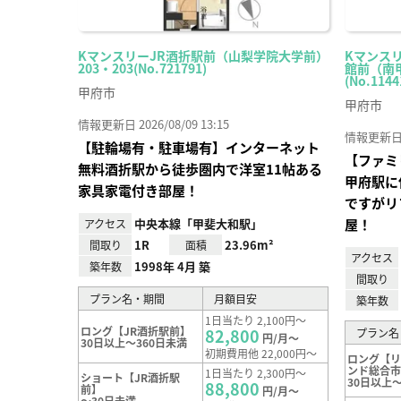
KマンスリーJR酒折駅前（山梨学院大学前）
Kマンス
203・203(No.721791)
館前（南甲
(No.1144
甲府市
甲府市
情報更新日 2026/08/09 13:15
情報更新日 20
【駐輪場有・駐車場有】インターネット
【ファミ
無料酒折駅から徒歩圏内で洋室11帖ある
甲府駅に
家具家電付き部屋！
ですがリ
中央本線「甲斐大和駅」
屋！
アクセス
1R
23.96m²
間取り
面積
アクセス
1998年 4月 築
築年数
間取り
プラン名・期間
月額目安
築年数
1日当たり 2,100円～
ロング【JR酒折駅前】
82,800
プラン名
円/月～
30日以上～360日未満
初期費用他 22,000円～
ロング【
ンド総合
1日当たり 2,300円～
ショート【JR酒折駅
30日以上～
88,800
前】
円/月～
～30日未満