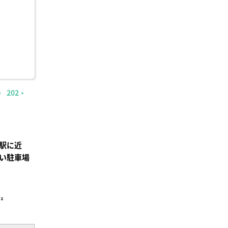
録
 202・
駅に近
い駐車場
²