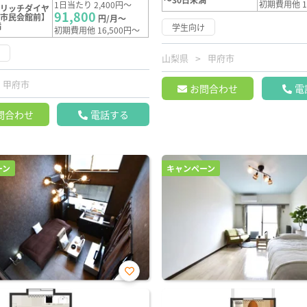
初期費用他 1
1日当たり 2,400円～
【リッチダイヤ
91,800
合市民会館前】
円/月～
満
学生向け
初期費用他 16,500円～
け
山梨県
甲府市
甲府市
お問合わせ
電
問合わせ
電話する
ーン
キャンペーン
お気
に入
り登