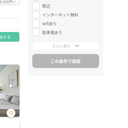
6,500円～
駅近
インターネット無料
wifiあり
駐車場あり
話する
さらに表示
お気
に入
り登