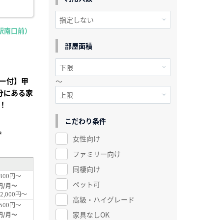
駅南口前）
部屋面積
ー付】甲
～
分にある家
！
こだわり条件
²
女性向け
ファミリー向け
同棲向け
300円～
ペット可
円/月～
2,000円～
高級・ハイグレード
500円～
家具なしOK
円/月～