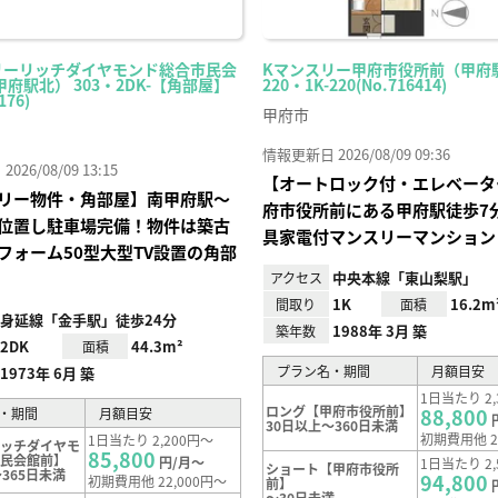
リーリッチダイヤモンド総合市民会
Kマンスリー甲府市役所前（甲府
府駅北） 303・2DK-【角部屋】
220・1K-220(No.716414)
176)
甲府市
情報更新日 2026/08/09 09:36
26/08/09 13:15
【オートロック付・エレベータ
リー物件・角部屋】南甲府駅～
府市役所前にある甲府駅徒歩7
位置し駐車場完備！物件は築古
具家電付マンスリーマンション
フォーム50型大型TV設置の角部
中央本線「東山梨駅」
アクセス
1K
16.2m
間取り
面積
身延線「金手駅」徒歩24分
1988年 3月 築
築年数
2DK
44.3m²
面積
プラン名・期間
月額目安
1973年 6月 築
1日当たり 2,
ロング【甲府市役所前】
88,800
・期間
月額目安
30日以上～360日未満
初期費用他 2
1日当たり 2,200円～
リッチダイヤモ
85,800
市民会館前】
円/月～
1日当たり 2,
ショート【甲府市役所
365日未満
94,800
初期費用他 22,000円～
前】
～30日未満