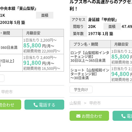
ルプス市への高速からのアクセ
中央本線「東山梨駅」
利！
1K
面積
身延線「甲府駅」
アクセス
2002年 5月 築
2DK
47.4
間取り
面積
・期間
月額目安
1977年 1月 築
築年数
1日当たり 2,200円～
85,800
プラン名・期間
月額目安
円/月～
360日未満
初期費用他 22,000円～
1日当たり 2,
ロング【山梨昭和インタ
85,800
ーチェンジ前】
1日当たり 2,400円～
30日以上～365日未満
7日以上】
91,800
初期費用他 3
円/月～
満
初期費用他 16,500円～
1日当たり 2,
ショート【山梨昭和イン
94,800
ターチェンジ前】
～30日未満
け
初期費用他 2
学生向け
甲府市
山梨県
甲府市
問合わせ
電話する
お問合わせ
電