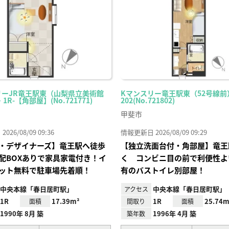
録
リーJR竜王駅東（山梨県立美術館
Kマンスリー竜王駅東（52号線前）
・1R-【角部屋】(No.721771)
202(No.721802)
甲斐市
26/08/09 09:36
情報更新日 2026/08/09 09:29
・デザイナーズ】竜王駅へ徒歩
【独立洗面台付・角部屋】竜王
配BOXありで家具家電付き！イ
く コンビニ目の前で利便性よ
ット無料で駐車場先着順！
有のバストイレ別部屋！
中央本線「春日居町駅」
中央本線「春日居町駅」
アクセス
1R
17.39m²
1R
25.74m
面積
間取り
面積
1990年 8月 築
1996年 4月 築
築年数