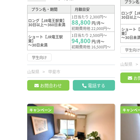
プラン名
プラン名・期間
月額目安
ロング【J
1日当たり 2,300円～
30日以上～
ロング【JR竜王駅東】
88,800
円/月～
30日以上～360日未満
初期費用他 22,000円～
ショート【
東】
1日当たり 2,500円～
ショート【JR竜王駅
～30日未
94,800
東】
円/月～
～30日未満
初期費用他 16,500円～
学生向
学生向け
山梨県
山梨県
甲斐市
お
お問合わせ
電話する
キャンペーン
キャンペ