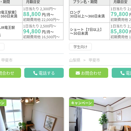
・期間
月額目安
プラン名・期間
月額目安
1日当たり 2,300円～
1日当たり 2,
R竜王駅東】
ロング
88,800
79,800
円/月～
360日未満
30日以上～360日未満
初期費用他 22,000円～
初期費用他 2
1日当たり 2,500円～
1日当たり 2,
JR竜王駅
ショート【7日以上】
94,800
85,800
円/月～
～30日未満
満
初期費用他 16,500円～
初期費用他 1
け
学生向け
甲斐市
山梨県
甲斐市
問合わせ
電話する
お問合わせ
電
ーン
キャンペーン