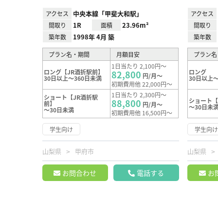
中央本線「甲斐大和駅」
アクセス
アクセス
1R
23.96m²
間取り
面積
間取り
1998年 4月 築
築年数
築年数
プラン名・期間
月額目安
プラン名
1日当たり 2,100円～
ロング【JR酒折駅前】
ロング
82,800
円/月～
30日以上～360日未満
30日以上～
初期費用他 22,000円～
1日当たり 2,300円～
ショート【JR酒折駅
ショート【
88,800
前】
円/月～
～30日未
～30日未満
初期費用他 16,500円～
学生向け
学生向
山梨県
甲府市
山梨県
お問合わせ
電話する
お