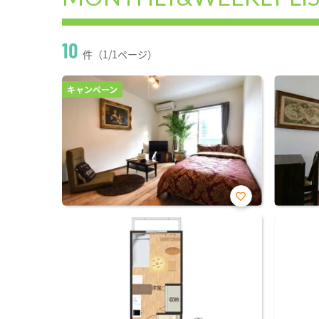
10
件（1/1ページ）
キャンペーン
お気
に入
り登
録