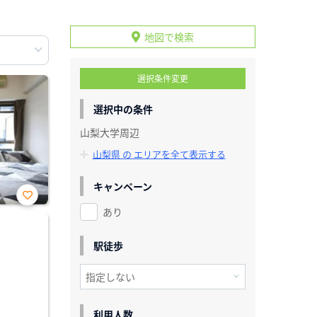
地図で検索
選択条件変更
選択中の条件
山梨大学周辺
山梨県 の エリアを全て表示する
キャンペーン
あり
お気
に入
り登
録
駅徒歩
利用人数