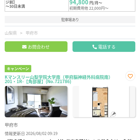
94,800
ジ前】
円/月～
～30日未満
初期費用他 22,000円～
駐車場あり
山梨県
甲府市
お問合わせ
電話する
キャンペーン
Kマンスリー山梨学院大学南（甲府脳神経外科病院南）
201・1R-【角部屋】(No.721786)
お気
に入
り登
録
甲府市
情報更新日 2026/08/02 09:19