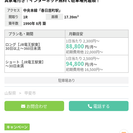
アクセス
中央本線「春日居町駅」
間取り
1R
面積
17.39m²
築年数
1990年 8月 築
プラン名・期間
月額目安
1日当たり 2,300円～
ロング【JR竜王駅東】
88,800
円/月～
30日以上～360日未満
初期費用他 22,000円～
1日当たり 2,500円～
ショート【JR竜王駅東】
94,800
円/月～
～30日未満
初期費用他 16,500円～
駐車場あり
山梨県
甲斐市
お問合わせ
電話する
キャンペーン