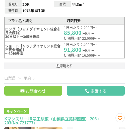
間取り
2DK
面積
44.3m²
築年数
1973年 6月 築
プラン名・期間
月額目安
1日当たり 2,200円～
ロング【リッチダイヤモンド総合市
85,800
民会館前】
円/月～
30日以上～365日未満
初期費用他 22,000円～
1日当たり 2,400円～
ショート【リッチダイヤモンド総合
91,800
市民会館前】
円/月～
～30日未満
初期費用他 16,500円～
駐車場あり
山梨県
甲府市
お問合わせ
電話する
キャンペーン
KマンスリーJR竜王駅東（山梨県立美術館西） 203・
203(No.721777)
お気
に入