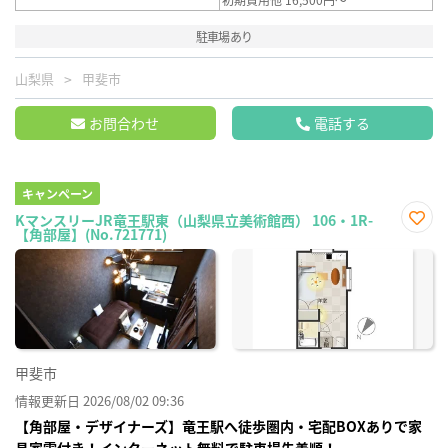
駐車場あり
山梨県
甲斐市
お問合わせ
電話する
キャンペーン
KマンスリーJR竜王駅東（山梨県立美術館西） 106・1R-
【角部屋】(No.721771)
お気
に入
り登
録
甲斐市
情報更新日 2026/08/02 09:36
【角部屋・デザイナーズ】竜王駅へ徒歩圏内・宅配BOXありで家
具家電付き！インターネット無料で駐車場先着順！