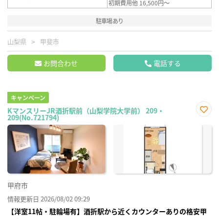
初期費用他 16,500円～
駐車場あり
山梨県
甲斐市
お問合わせ
電話する
キャンペーン
KマンスリーJR酒折駅前（山梨学院大学前） 209・
209(No.721794)
お気
に入
り登
録
甲府市
情報更新日 2026/08/02 09:29
【洋室11帖・駐輪場有】酒折駅から近くカウンターありの格安甲