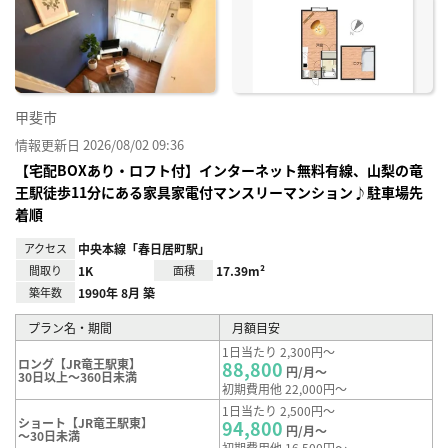
り登
録
甲斐市
情報更新日 2026/08/02 09:36
【宅配BOXあり・ロフト付】インターネット無料有線、山梨の竜
王駅徒歩11分にある家具家電付マンスリーマンション♪駐車場先
着順
アクセス
中央本線「春日居町駅」
間取り
1K
面積
17.39m²
築年数
1990年 8月 築
プラン名・期間
月額目安
1日当たり 2,300円～
ロング【JR竜王駅東】
88,800
円/月～
30日以上～360日未満
初期費用他 22,000円～
1日当たり 2,500円～
ショート【JR竜王駅東】
94,800
円/月～
～30日未満
初期費用他 16,500円～