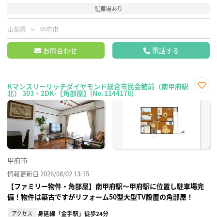
駐車場あり
山梨県
甲府市
お問合わせ
電話する
Kマンスリーリッチダイヤモンド総合市民会館前（南甲府駅
北） 303・2DK-【角部屋】(No.1144176)
お気
に入
り登
録
甲府市
情報更新日 2026/08/02 13:15
【ファミリー物件・角部屋】南甲府駅～甲府駅に位置し駐車場完
備！物件は築古ですがリフォーム50型大型TV設置の角部屋！
アクセス
身延線「金手駅」徒歩24分