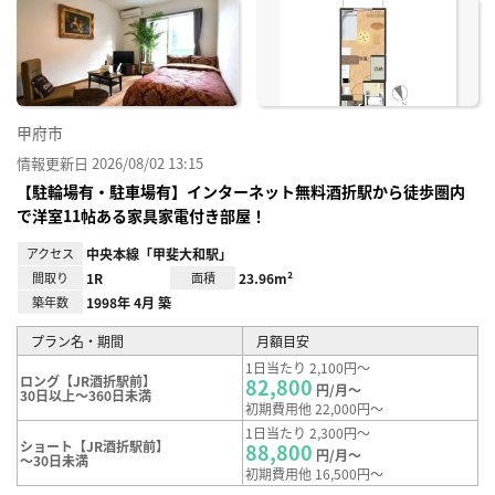
に入
り登
録
甲府市
情報更新日 2026/08/02 13:15
【駐輪場有・駐車場有】インターネット無料酒折駅から徒歩圏内
で洋室11帖ある家具家電付き部屋！
アクセス
中央本線「甲斐大和駅」
間取り
1R
面積
23.96m²
築年数
1998年 4月 築
プラン名・期間
月額目安
1日当たり 2,100円～
ロング【JR酒折駅前】
82,800
円/月～
30日以上～360日未満
初期費用他 22,000円～
1日当たり 2,300円～
ショート【JR酒折駅前】
88,800
円/月～
～30日未満
初期費用他 16,500円～