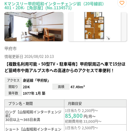
Kマンスリー甲府昭和インターチェンジ前（20号線前）
401・2DK-【角部屋】(No.1134571)
お気
に入
り登
録
甲府市
情報更新日 2026/08/02 10:13
【複数名利用可能・50型TV・駐車場有】甲府駅周辺へ車で15分ほ
ど韮崎市や南アルプス市への高速からのアクセスで車便利！
アクセス
身延線「甲府駅」
間取り
2DK
面積
47.49m²
築年数
1977年 1月 築
プラン名・期間
月額目安
1日当たり 2,200円～
ロング【山梨昭和インターチェンジ
85,800
前】
円/月～
30日以上～365日未満
初期費用他 33,000円～
1日当たり 2,500円～
ショート【山梨昭和インターチェン