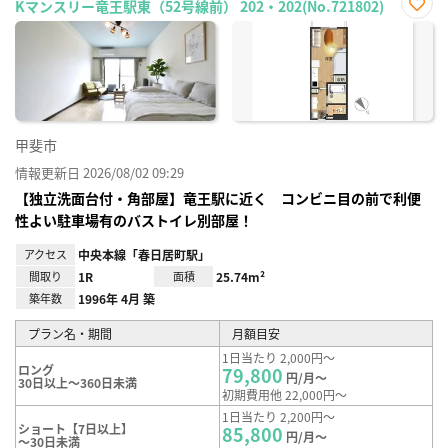
Kマンスリー竜王駅東（52号線前） 202・202(No.721802)
お気
に入
り登
録
甲斐市
情報更新日 2026/08/02 09:29
【独立洗面台付・角部屋】竜王駅に近く コンビニ目の前で利便
性よい駐車場有のバストイレ別部屋！
アクセス
中央本線「春日居町駅」
間取り
1R
面積
25.74m²
築年数
1996年 4月 築
プラン名・期間
月額目安
1日当たり 2,000円～
ロング
79,800
円/月～
30日以上～360日未満
初期費用他 22,000円～
1日当たり 2,200円～
ショート【7日以上】
85,800
円/月～
～30日未満