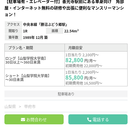
【駐車場有・エレベーター付】善光寺駅前にある単身向け 角部
屋・インターネット無料の研修や出張に便利なマンスリーマンシ
ョン！
アクセス
中央本線「勝沼ぶどう郷駅」
間取り
1R
面積
22.54m²
築年数
1989年 12月 築
プラン名・期間
月額目安
1日当たり 2,100円～
ロング【山梨学院大学南】
82,800
円/月～
30日以上～360日未満
初期費用他 22,000円～
1日当たり 2,200円～
ショート【山梨学院大学南】
85,800
円/月～
～30日未満
初期費用他 16,500円～
駐車場あり
山梨県
甲府市
お問合わせ
電話する