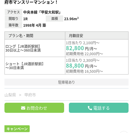
府市マンスリーマンション！
アクセス
中央本線「甲斐大和駅」
間取り
1R
面積
23.96m²
築年数
1998年 4月 築
プラン名・期間
月額目安
1日当たり 2,100円～
ロング【JR酒折駅前】
82,800
円/月～
30日以上～360日未満
初期費用他 22,000円～
1日当たり 2,300円～
ショート【JR酒折駅前】
88,800
円/月～
～30日未満
初期費用他 16,500円～
駐車場あり
山梨県
甲府市
お問合わせ
電話する
キャンペーン