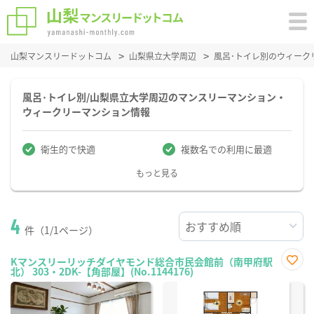
山梨マンスリードットコム
山梨県立大学周辺
風呂･トイレ別のウィーク
風呂･トイレ別/山梨県立大学周辺のマンスリーマンション・
ウィークリーマンション情報
衛生的で快適
複数名での利用に最適
もっと見る
4
件（1/1ページ）
Kマンスリーリッチダイヤモンド総合市民会館前（南甲府駅
北） 303・2DK-【角部屋】(No.1144176)
お気
に入
り登
録