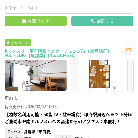
山梨県
甲府市
お問合わせ
電話する
キャンペーン
Kマンスリー甲府昭和インターチェンジ前（20号線前）
401・2DK-【角部屋】(No.1134571)
お気
に入
り登
録
甲府市
情報更新日 2026/08/02 10:13
【複数名利用可能・50型TV・駐車場有】甲府駅周辺へ車で15分ほ
ど韮崎市や南アルプス市への高速からのアクセスで車便利！
アクセス
身延線「甲府駅」