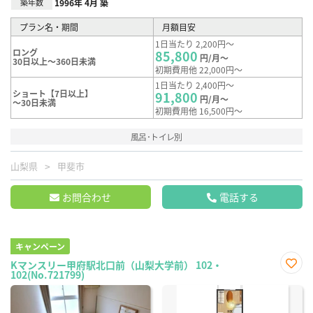
築年数
1996年 4月 築
プラン名・期間
月額目安
1日当たり 2,200円～
ロング
85,800
円/月～
30日以上～360日未満
初期費用他 22,000円～
1日当たり 2,400円～
ショート【7日以上】
91,800
円/月～
～30日未満
初期費用他 16,500円～
風呂･トイレ別
山梨県
甲斐市
お問合わせ
電話する
キャンペーン
Kマンスリー甲府駅北口前（山梨大学前） 102・
102(No.721799)
お気
に入
り登
録