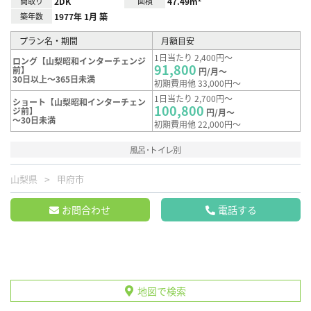
間取り
2DK
面積
47.49m²
築年数
1977年 1月 築
プラン名・期間
月額目安
1日当たり 2,400円～
ロング【山梨昭和インターチェンジ
91,800
前】
円/月～
30日以上～365日未満
初期費用他 33,000円～
1日当たり 2,700円～
ショート【山梨昭和インターチェン
100,800
ジ前】
円/月～
～30日未満
初期費用他 22,000円～
風呂･トイレ別
山梨県
甲府市
お問合わせ
電話する
地図で検索