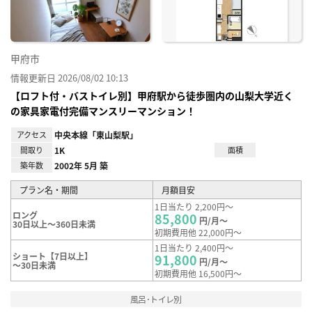
甲府市
情報更新日 2026/08/02 10:13
【ロフト付・バストイレ別】甲府駅から徒歩圏内の山梨大学近く
の家具家電付完備マンスリーマンション！
アクセス
中央本線「東山梨駅」
間取り
1K
面積
築年数
2002年 5月 築
プラン名・期間
月額目安
1日当たり 2,200円～
ロング
85,800
円/月～
30日以上～360日未満
初期費用他 22,000円～
1日当たり 2,400円～
ショート【7日以上】
91,800
円/月～
～30日未満
初期費用他 16,500円～
風呂･トイレ別