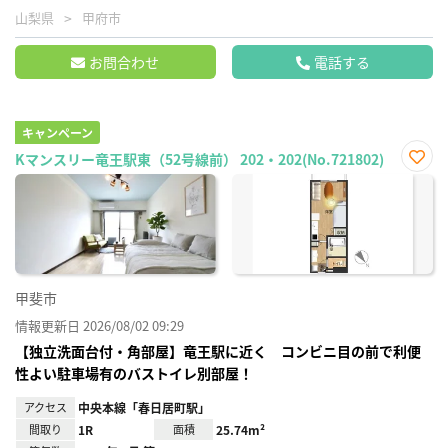
山梨県
甲府市
お問合わせ
電話する
キャンペーン
Kマンスリー竜王駅東（52号線前） 202・202(No.721802)
お気
に入
り登
録
甲斐市
情報更新日 2026/08/02 09:29
【独立洗面台付・角部屋】竜王駅に近く コンビニ目の前で利便
性よい駐車場有のバストイレ別部屋！
アクセス
中央本線「春日居町駅」
間取り
1R
面積
25.74m²