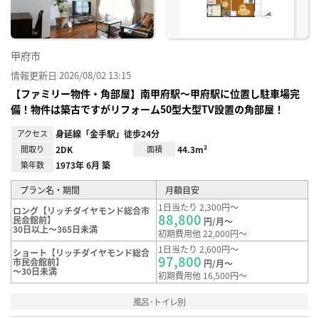
甲府市
情報更新日 2026/08/02 13:15
【ファミリー物件・角部屋】南甲府駅～甲府駅に位置し駐車場完
備！物件は築古ですがリフォーム50型大型TV設置の角部屋！
アクセス
身延線「金手駅」徒歩24分
間取り
2DK
面積
44.3m²
築年数
1973年 6月 築
プラン名・期間
月額目安
1日当たり 2,300円～
ロング【リッチダイヤモンド総合市
88,800
民会館前】
円/月～
30日以上～365日未満
初期費用他 22,000円～
1日当たり 2,600円～
ショート【リッチダイヤモンド総合
97,800
市民会館前】
円/月～
～30日未満
初期費用他 16,500円～
風呂･トイレ別