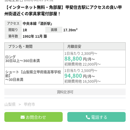
【インターネット無料・角部屋】甲斐住吉駅にアクセスの良い甲
州街道近くの家具家電付部屋！
アクセス
中央本線「酒折駅」
間取り
1R
面積
17.39m²
築年数
1992年 11月 築
プラン名・期間
月額目安
1日当たり 2,300円～
ロング
88,800
円/月～
30日以上～360日未満
初期費用他 22,000円～
1日当たり 2,500円～
ショート【山梨県立甲府南高等学校
94,800
前】
円/月～
～30日未満
初期費用他 16,500円～
賃料交渉可
山梨県
甲府市
お問合わせ
電話する