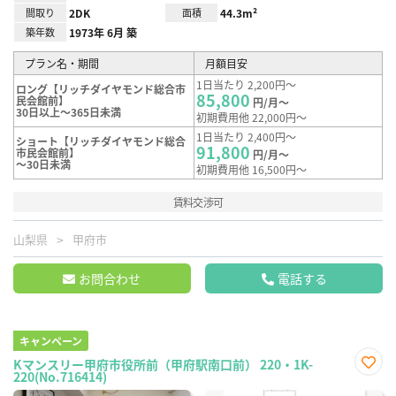
間取り
2DK
面積
44.3m²
築年数
1973年 6月 築
プラン名・期間
月額目安
1日当たり 2,200円～
ロング【リッチダイヤモンド総合市
85,800
民会館前】
円/月～
30日以上～365日未満
初期費用他 22,000円～
1日当たり 2,400円～
ショート【リッチダイヤモンド総合
91,800
市民会館前】
円/月～
～30日未満
初期費用他 16,500円～
賃料交渉可
山梨県
甲府市
お問合わせ
電話する
キャンペーン
Kマンスリー甲府市役所前（甲府駅南口前） 220・1K-
220(No.716414)
お気
に入