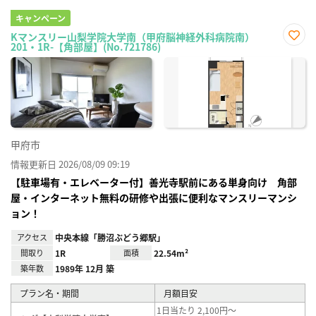
キャンペーン
Kマンスリー山梨学院大学南（甲府脳神経外科病院南）
201・1R-【角部屋】(No.721786)
お気
に入
り登
録
甲府市
情報更新日 2026/08/09 09:19
【駐車場有・エレベーター付】善光寺駅前にある単身向け 角部
屋・インターネット無料の研修や出張に便利なマンスリーマンシ
ョン！
アクセス
中央本線「勝沼ぶどう郷駅」
間取り
1R
面積
22.54m²
築年数
1989年 12月 築
プラン名・期間
月額目安
1日当たり 2,100円～