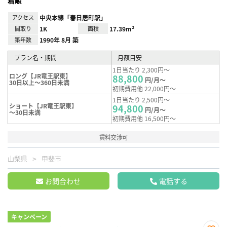
アクセス
中央本線「春日居町駅」
間取り
1K
面積
17.39m²
築年数
1990年 8月 築
プラン名・期間
月額目安
1日当たり 2,300円～
ロング【JR竜王駅東】
88,800
円/月～
30日以上～360日未満
初期費用他 22,000円～
1日当たり 2,500円～
ショート【JR竜王駅東】
94,800
円/月～
～30日未満
初期費用他 16,500円～
賃料交渉可
山梨県
甲斐市
お問合わせ
電話する
キャンペーン