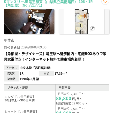
KマンスリーJR竜王駅東（山梨県立美術館西） 106・1R-
【角部屋】(No.721771)
お気
に入
り登
録
甲斐市
情報更新日 2026/08/09 09:36
【角部屋・デザイナーズ】竜王駅へ徒歩圏内・宅配BOXありで家
具家電付き！インターネット無料で駐車場先着順！
アクセス
中央本線「春日居町駅」
間取り
1R
面積
17.39m²
築年数
1990年 8月 築
プラン名・期間
月額目安
1日当たり 2,300円～
ロング【JR竜王駅東】
88,800
円/月～
30日以上～360日未満
初期費用他 22,000円～
1日当たり 2,500円～
ショート【JR竜王駅東】
94,800