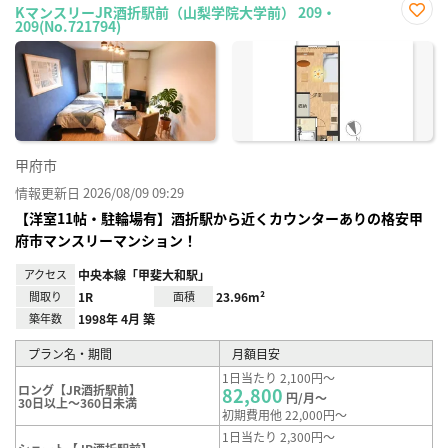
KマンスリーJR酒折駅前（山梨学院大学前） 209・
209(No.721794)
お気
に入
り登
録
甲府市
情報更新日 2026/08/09 09:29
【洋室11帖・駐輪場有】酒折駅から近くカウンターありの格安甲
府市マンスリーマンション！
アクセス
中央本線「甲斐大和駅」
間取り
1R
面積
23.96m²
築年数
1998年 4月 築
プラン名・期間
月額目安
1日当たり 2,100円～
ロング【JR酒折駅前】
82,800
円/月～
30日以上～360日未満
初期費用他 22,000円～
1日当たり 2,300円～