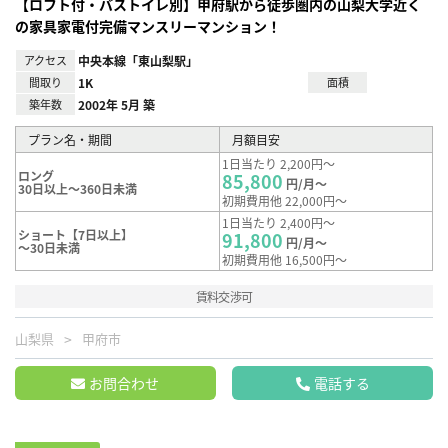
【ロフト付・バストイレ別】甲府駅から徒歩圏内の山梨大学近く
の家具家電付完備マンスリーマンション！
アクセス
中央本線「東山梨駅」
間取り
1K
面積
築年数
2002年 5月 築
プラン名・期間
月額目安
1日当たり 2,200円～
ロング
85,800
円/月～
30日以上～360日未満
初期費用他 22,000円～
1日当たり 2,400円～
ショート【7日以上】
91,800
円/月～
～30日未満
初期費用他 16,500円～
賃料交渉可
山梨県
甲府市
お問合わせ
電話する