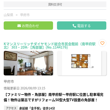
賃料交渉可
山梨県
甲府市
お問合わせ
電話する
Kマンスリーリッチダイヤモンド総合市民会館前（南甲府駅
北） 303・2DK-【角部屋】(No.1144176)
お気
に入
り登
録
甲府市
情報更新日 2026/08/09 13:15
【ファミリー物件・角部屋】南甲府駅～甲府駅に位置し駐車場完
備！物件は築古ですがリフォーム50型大型TV設置の角部屋！
アクセス
身延線「金手駅」徒歩24分