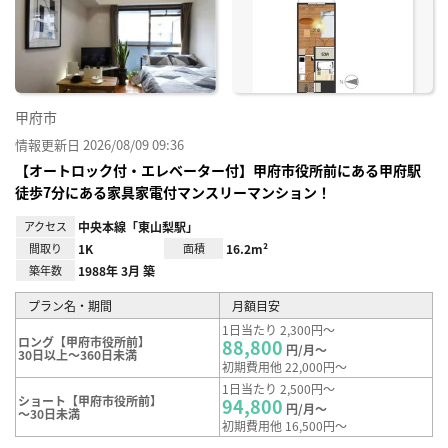
り登
録
甲府市
情報更新日 2026/08/09 09:36
【オートロック付・エレベーター付】甲府市役所前にある甲府駅
徒歩7分にある家具家電付マンスリーマンション！
アクセス
中央本線「東山梨駅」
間取り
1K
面積
16.2m²
築年数
1988年 3月 築
プラン名・期間
月額目安
1日当たり 2,300円～
ロング【甲府市役所前】
88,800
円/月～
30日以上～360日未満
初期費用他 22,000円～
1日当たり 2,500円～
ショート【甲府市役所前】
94,800
円/月～
～30日未満
初期費用他 16,500円～