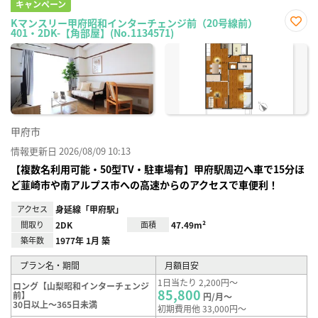
キャンペーン
Kマンスリー甲府昭和インターチェンジ前（20号線前）
401・2DK-【角部屋】(No.1134571)
お気
に入
り登
録
甲府市
情報更新日 2026/08/09 10:13
【複数名利用可能・50型TV・駐車場有】甲府駅周辺へ車で15分ほ
ど韮崎市や南アルプス市への高速からのアクセスで車便利！
アクセス
身延線「甲府駅」
間取り
2DK
面積
47.49m²
築年数
1977年 1月 築
プラン名・期間
月額目安
1日当たり 2,200円～
ロング【山梨昭和インターチェンジ
85,800
前】
円/月～
30日以上～365日未満
初期費用他 33,000円～