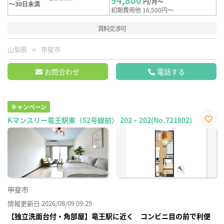
円/月～
～30日未満
初期費用他 16,500円～
賃料交渉可
山梨県
甲斐市
お問合わせ
電話する
キャンペーン
Kマンスリー竜王駅東（52号線前） 202・202(No.721802)
お気
に入
り登
録
甲斐市
情報更新日 2026/08/09 09:29
【独立洗面台付・角部屋】竜王駅に近く コンビニ目の前で利便