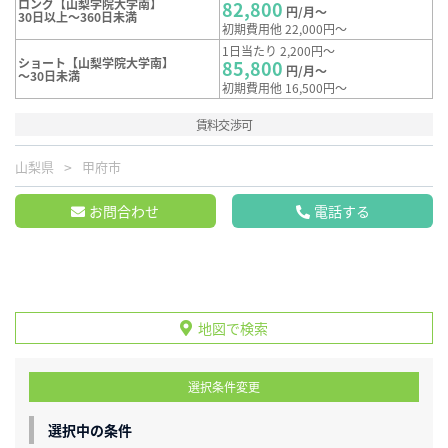
ロング【山梨学院大学南】
82,800
円/月～
30日以上～360日未満
初期費用他 22,000円～
1日当たり 2,200円～
ショート【山梨学院大学南】
85,800
円/月～
～30日未満
初期費用他 16,500円～
賃料交渉可
山梨県
甲府市
お問合わせ
電話する
地図で検索
選択条件変更
選択中の条件