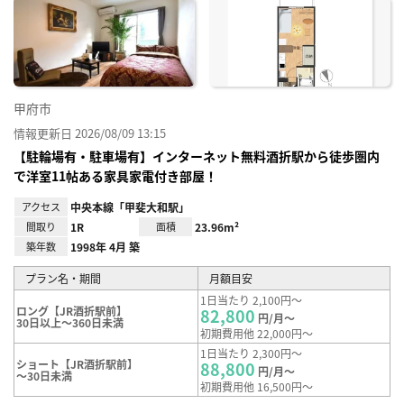
に入
り登
録
甲府市
情報更新日 2026/08/09 13:15
【駐輪場有・駐車場有】インターネット無料酒折駅から徒歩圏内
で洋室11帖ある家具家電付き部屋！
アクセス
中央本線「甲斐大和駅」
間取り
1R
面積
23.96m²
築年数
1998年 4月 築
プラン名・期間
月額目安
1日当たり 2,100円～
ロング【JR酒折駅前】
82,800
円/月～
30日以上～360日未満
初期費用他 22,000円～
1日当たり 2,300円～
ショート【JR酒折駅前】
88,800
円/月～
～30日未満
初期費用他 16,500円～