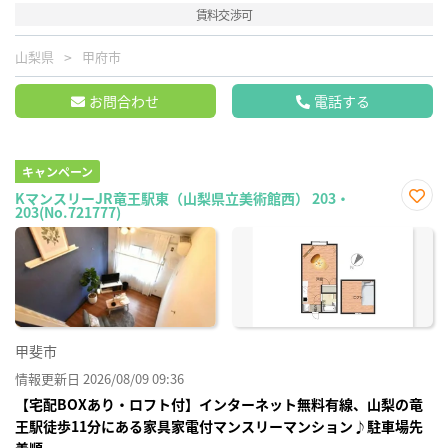
賃料交渉可
山梨県
甲府市
お問合わせ
電話する
キャンペーン
KマンスリーJR竜王駅東（山梨県立美術館西） 203・
203(No.721777)
お気
に入
り登
録
甲斐市
情報更新日 2026/08/09 09:36
【宅配BOXあり・ロフト付】インターネット無料有線、山梨の竜
王駅徒歩11分にある家具家電付マンスリーマンション♪駐車場先
着順