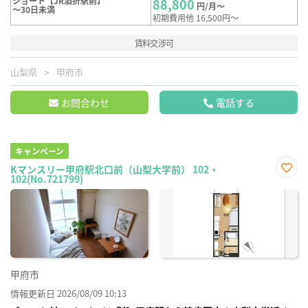
ショート【JR酒折駅前】
88,800
円/月～
～30日未満
初期費用他 16,500円～
賃料交渉可
山梨県
甲府市
お問合わせ
電話する
キャンペーン
Kマンスリー甲府駅北口前（山梨大学前） 102・
102(No.721799)
お気
に入
り登
録
甲府市
情報更新日 2026/08/09 10:13