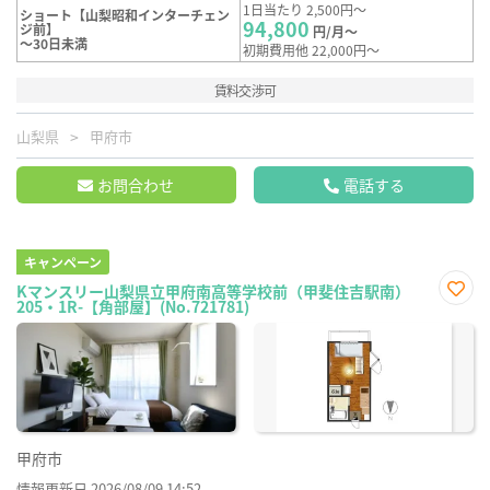
1日当たり 2,500円～
ショート【山梨昭和インターチェン
94,800
ジ前】
円/月～
～30日未満
初期費用他 22,000円～
賃料交渉可
山梨県
甲府市
お問合わせ
電話する
キャンペーン
Kマンスリー山梨県立甲府南高等学校前（甲斐住吉駅南）
205・1R-【角部屋】(No.721781)
お気
に入
り登
録
甲府市
情報更新日 2026/08/09 14:52