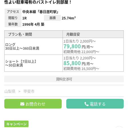
性よい駐車場有のバストイレ別部屋！
アクセス
中央本線「春日居町駅」
間取り
1R
面積
25.74m²
築年数
1996年 4月 築
プラン名・期間
月額目安
1日当たり 2,000円～
ロング
79,800
円/月～
30日以上～360日未満
初期費用他 22,000円～
1日当たり 2,200円～
ショート【7日以上】
85,800
円/月～
～30日未満
初期費用他 16,500円～
賃料交渉可
山梨県
甲斐市
お問合わせ
電話する
キャンペーン