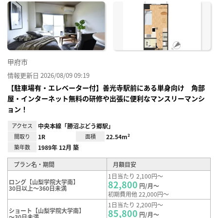
に入
り登
録
甲府市
情報更新日 2026/08/09 09:19
【駐車場有・エレベーター付】善光寺駅前にある単身向け 角部
屋・インターネット無料の研修や出張に便利なマンスリーマンシ
ョン！
アクセス
中央本線「勝沼ぶどう郷駅」
間取り
1R
面積
22.54m²
築年数
1989年 12月 築
プラン名・期間
月額目安
1日当たり 2,100円～
ロング【山梨学院大学南】
82,800
円/月～
30日以上～360日未満
初期費用他 22,000円～
1日当たり 2,200円～
ショート【山梨学院大学南】
85,800
円/月～
～30日未満