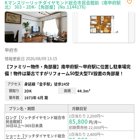
Kマンスリーリッチダイヤモンド総合市民会館前（南甲府駅
北） 303・2DK-【角部屋】(No.1144176)
お気
に入
り登
録
甲府市
情報更新日 2026/08/09 13:15
【ファミリー物件・角部屋】南甲府駅～甲府駅に位置し駐車場完
備！物件は築古ですがリフォーム50型大型TV設置の角部屋！
アクセス
身延線「金手駅」徒歩24分
間取り
2DK
面積
44.3m²
築年数
1973年 6月 築
プラン名・期間
月額目安
1日当たり 2,200円～
ロング【リッチダイヤモンド総合市
85,800
民会館前】
円/月～
30日以上～365日未満
初期費用他 22,000円～
1日当たり 2,400円～
ショート【リッチダイヤモンド総合