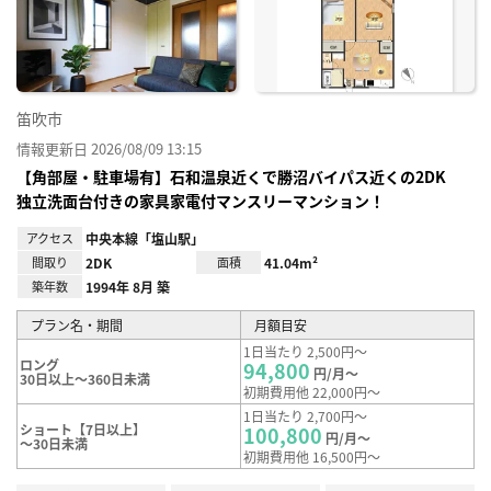
り登
録
笛吹市
情報更新日 2026/08/09 13:15
【角部屋・駐車場有】石和温泉近くで勝沼バイパス近くの2DK
独立洗面台付きの家具家電付マンスリーマンション！
アクセス
中央本線「塩山駅」
間取り
2DK
面積
41.04m²
築年数
1994年 8月 築
プラン名・期間
月額目安
1日当たり 2,500円～
ロング
94,800
円/月～
30日以上～360日未満
初期費用他 22,000円～
1日当たり 2,700円～
ショート【7日以上】
100,800
円/月～
～30日未満
初期費用他 16,500円～