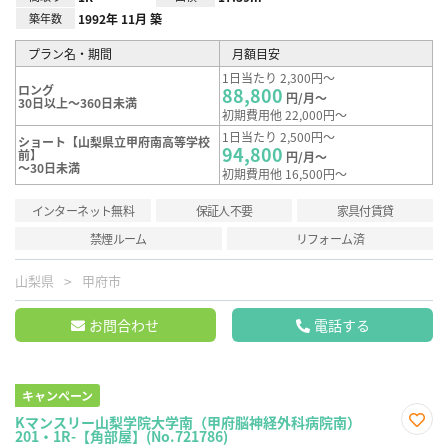
築年数
1992年 11月 築
プラン名・期間
月額目安
1日当たり 2,300円～
ロング
88,800
円/月～
30日以上～360日未満
初期費用他 22,000円～
1日当たり 2,500円～
ショート【山梨県立甲府南高等学校
94,800
前】
円/月～
～30日未満
初期費用他 16,500円～
インターネット無料
保証人不要
家具付賃貸
禁煙ルーム
リフォーム済
山梨県
甲府市
お問合わせ
電話する
キャンペーン
Kマンスリー山梨学院大学南（甲府脳神経外科病院南）
201・1R-【角部屋】(No.721786)
お気