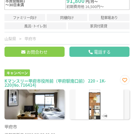
91,800
市民会館前】
円/月～
～30日未満
初期費用他 16,500円～
ファミリー向け
同棲向け
駐車場あり
風呂･トイレ別
家具付賃貸
山梨県
甲府市
お問合わせ
電話する
キャンペーン
Kマンスリー甲府市役所前（甲府駅南口前） 220・1K-
220(No.716414)
お気
に入
り登
録
甲府市