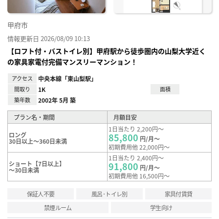
甲府市
情報更新日 2026/08/09 10:13
【ロフト付・バストイレ別】甲府駅から徒歩圏内の山梨大学近く
の家具家電付完備マンスリーマンション！
アクセス
中央本線「東山梨駅」
間取り
1K
面積
築年数
2002年 5月 築
プラン名・期間
月額目安
1日当たり 2,200円～
ロング
85,800
円/月～
30日以上～360日未満
初期費用他 22,000円～
1日当たり 2,400円～
ショート【7日以上】
91,800
円/月～
～30日未満
初期費用他 16,500円～
保証人不要
風呂･トイレ別
家具付賃貸
禁煙ルーム
学生向け