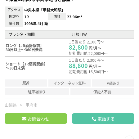
アクセス
中央本線「甲斐大和駅」
間取り
1R
面積
23.96m²
築年数
1998年 4月 築
プラン名・期間
月額目安
1日当たり 2,100円～
ロング【JR酒折駅前】
82,800
円/月～
30日以上～360日未満
初期費用他 22,000円～
1日当たり 2,300円～
ショート【JR酒折駅前】
88,800
円/月～
～30日未満
初期費用他 16,500円～
駅近
インターネット無料
wifiあり
駐車場あり
保証人不要
山梨県
甲府市
お問合わせ
電話する