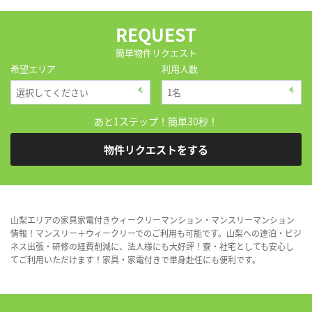
REQUEST
簡単物件リクエスト
希望エリア
利用人数
あと1ステップ！簡単30秒！
物件リクエストをする
山梨エリアの家具家電付きウィークリーマンション・マンスリーマンション
情報！マンスリー＋ウィークリーでのご利用も可能です。山梨への連泊・ビジ
ネス出張・研修の経費削減に、法人様にも大好評！寮・社宅としても安心し
てご利用いただけます！家具・家電付きで単身赴任にも便利です。