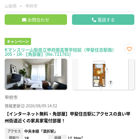
山梨県
甲府市
お問合わせ
電話する
キャンペーン
Kマンスリー山梨県立甲府南高等学校前（甲斐住吉駅南）
205・1R-【角部屋】(No.721781)
お気
に入
り登
録
甲府市
情報更新日 2026/08/09 14:52
【インターネット無料・角部屋】甲斐住吉駅にアクセスの良い甲
州街道近くの家具家電付部屋！
アクセス
中央本線「酒折駅」
間取り
1R
面積
17.39m²