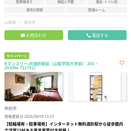
駐車場あり
保証人不要
風呂･トイレ別
家具付賃貸
禁煙ルーム
山梨県
笛吹市
お問合わせ
電話する
キャンペーン
KマンスリーJR酒折駅前（山梨学院大学前） 203・
203(No.721791)
お気
に入
り登
録
甲府市
情報更新日 2026/08/09 13:15
【駐輪場有・駐車場有】インターネット無料酒折駅から徒歩圏内
で洋室11帖ある家具家電付き部屋！