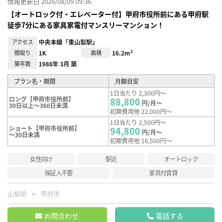
情報更新日 2026/08/09 09:36
【オートロック付・エレベーター付】甲府市役所前にある甲府駅
徒歩7分にある家具家電付マンスリーマンション！
アクセス
中央本線「東山梨駅」
間取り
1K
面積
16.2m²
築年数
1988年 3月 築
プラン名・期間
月額目安
1日当たり 2,300円～
ロング【甲府市役所前】
88,800
円/月～
30日以上～360日未満
初期費用他 22,000円～
1日当たり 2,500円～
ショート【甲府市役所前】
94,800
円/月～
～30日未満
初期費用他 16,500円～
女性向け
駅近
オートロック
保証人不要
家具付賃貸
山梨県
甲府市
お問合わせ
電話する