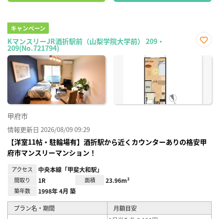
キャンペーン
KマンスリーJR酒折駅前（山梨学院大学前） 209・
209(No.721794)
お気
に入
り登
録
甲府市
情報更新日 2026/08/09 09:29
【洋室11帖・駐輪場有】酒折駅から近くカウンターありの格安甲
府市マンスリーマンション！
アクセス
中央本線「甲斐大和駅」
間取り
1R
面積
23.96m²
築年数
1998年 4月 築
プラン名・期間
月額目安