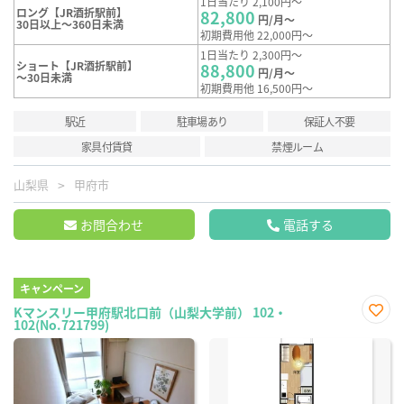
1日当たり 2,100円～
ロング【JR酒折駅前】
82,800
円/月～
30日以上～360日未満
初期費用他 22,000円～
1日当たり 2,300円～
ショート【JR酒折駅前】
88,800
円/月～
～30日未満
初期費用他 16,500円～
駅近
駐車場あり
保証人不要
家具付賃貸
禁煙ルーム
山梨県
甲府市
お問合わせ
電話する
キャンペーン
Kマンスリー甲府駅北口前（山梨大学前） 102・
102(No.721799)
お気
に入
り登
録