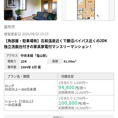
録
笛吹市
情報更新日 2026/08/02 13:15
【角部屋・駐車場有】石和温泉近くで勝沼バイパス近くの2DK
独立洗面台付きの家具家電付マンスリーマンション！
アクセス
中央本線「塩山駅」
間取り
2DK
面積
41.04m²
築年数
1994年 8月 築
プラン名・期間
月額目安
1日当たり 2,500円～
ロング
94,800
円/月～
30日以上～360日未満
初期費用他 22,000円～
1日当たり 2,700円～
ショート【7日以上】
100,800
円/月～
～30日未満
初期費用他 16,500円～
病院近く