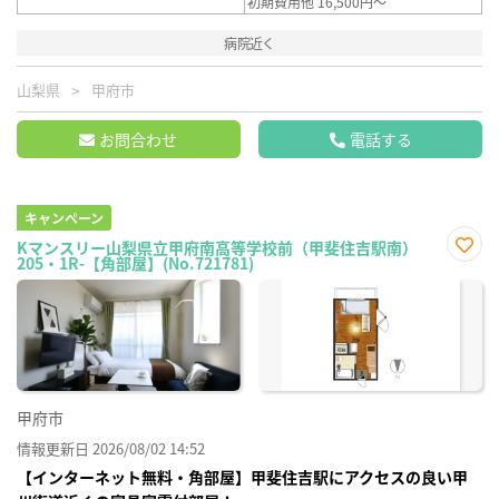
初期費用他 16,500円～
病院近く
山梨県
甲府市
お問合わせ
電話する
キャンペーン
Kマンスリー山梨県立甲府南高等学校前（甲斐住吉駅南）
205・1R-【角部屋】(No.721781)
お気
に入
り登
録
甲府市
情報更新日 2026/08/02 14:52
【インターネット無料・角部屋】甲斐住吉駅にアクセスの良い甲