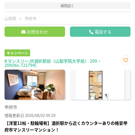
病院近く
山梨県
甲府市
お問合わせ
電話する
キャンペーン
KマンスリーJR酒折駅前（山梨学院大学前） 209・
209(No.721794)
お気
に入
り登
録
甲府市
情報更新日 2026/08/02 09:29
【洋室11帖・駐輪場有】酒折駅から近くカウンターありの格安甲
府市マンスリーマンション！