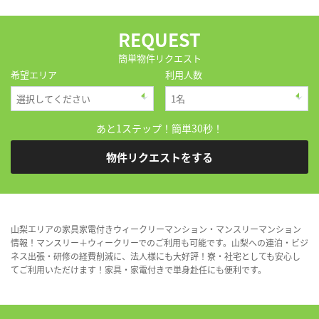
REQUEST
簡単物件リクエスト
希望エリア
利用人数
あと1ステップ！簡単30秒！
物件リクエストをする
山梨エリアの家具家電付きウィークリーマンション・マンスリーマンション
情報！マンスリー＋ウィークリーでのご利用も可能です。山梨への連泊・ビジ
ネス出張・研修の経費削減に、法人様にも大好評！寮・社宅としても安心し
てご利用いただけます！家具・家電付きで単身赴任にも便利です。