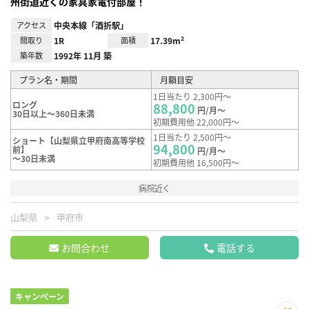
州街道近くの家具家電付部屋！
アクセス
中央本線「酒折駅」
間取り
1R
面積
17.39m²
築年数
1992年 11月 築
プラン名・期間
月額目安
1日当たり 2,300円～
ロング
88,800
円/月～
30日以上～360日未満
初期費用他 22,000円～
1日当たり 2,500円～
ショート【山梨県立甲府南高等学校
94,800
前】
円/月～
～30日未満
初期費用他 16,500円～
病院近く
山梨県
甲府市
お問合わせ
電話する
キャンペーン