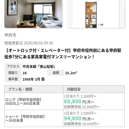
に入
り登
録
甲府市
情報更新日 2026/08/02 09:36
【オートロック付・エレベーター付】甲府市役所前にある甲府駅
徒歩7分にある家具家電付マンスリーマンション！
アクセス
中央本線「東山梨駅」
間取り
1K
面積
16.2m²
築年数
1988年 3月 築
プラン名・期間
月額目安
1日当たり 2,300円～
ロング【甲府市役所前】
88,800
円/月～
30日以上～360日未満
初期費用他 22,000円～
1日当たり 2,500円～
ショート【甲府市役所前】
94,800
円/月～
～30日未満
初期費用他 16,500円～