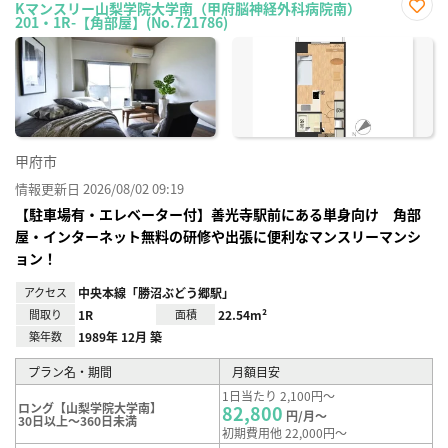
Kマンスリー山梨学院大学南（甲府脳神経外科病院南）
201・1R-【角部屋】(No.721786)
お気
に入
り登
録
甲府市
情報更新日 2026/08/02 09:19
【駐車場有・エレベーター付】善光寺駅前にある単身向け 角部
屋・インターネット無料の研修や出張に便利なマンスリーマンシ
ョン！
アクセス
中央本線「勝沼ぶどう郷駅」
間取り
1R
面積
22.54m²
築年数
1989年 12月 築
プラン名・期間
月額目安
1日当たり 2,100円～
ロング【山梨学院大学南】
82,800
円/月～
30日以上～360日未満
初期費用他 22,000円～