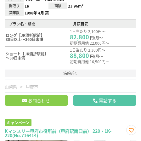
間取り
1R
面積
23.96m²
築年数
1998年 4月 築
プラン名・期間
月額目安
1日当たり 2,100円～
ロング【JR酒折駅前】
82,800
円/月～
30日以上～360日未満
初期費用他 22,000円～
1日当たり 2,300円～
ショート【JR酒折駅前】
88,800
円/月～
～30日未満
初期費用他 16,500円～
病院近く
山梨県
甲府市
お問合わせ
電話する
キャンペーン
Kマンスリー甲府市役所前（甲府駅南口前） 220・1K-
220(No.716414)
お気