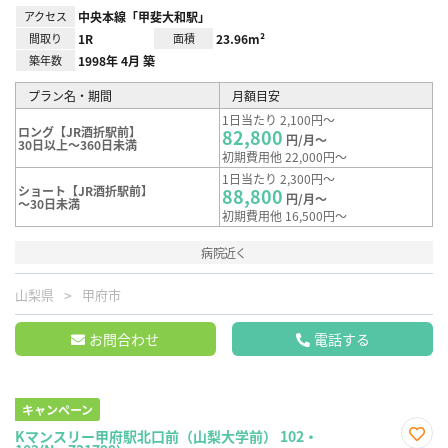
アクセス
中央本線「甲斐大和駅」
間取り
1R
面積
23.96m²
築年数
1998年 4月 築
プラン名・期間
月額目安
1日当たり 2,100円～
ロング【JR酒折駅前】
82,800
円/月～
30日以上～360日未満
初期費用他 22,000円～
1日当たり 2,300円～
ショート【JR酒折駅前】
88,800
円/月～
～30日未満
初期費用他 16,500円～
病院近く
山梨県
甲府市
お問合わせ
電話する
キャンペーン
Kマンスリー甲府駅北口前（山梨大学前） 102・