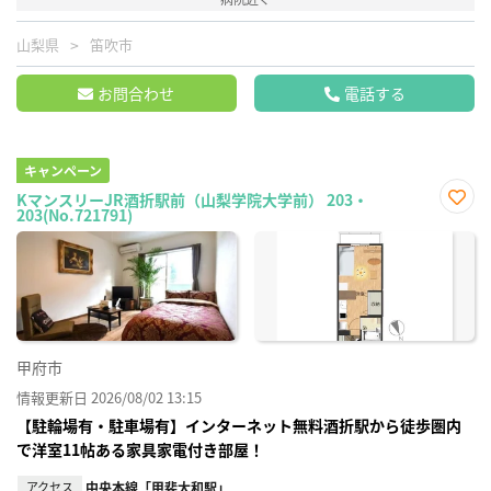
山梨県
笛吹市
お問合わせ
電話する
キャンペーン
KマンスリーJR酒折駅前（山梨学院大学前） 203・
203(No.721791)
お気
に入
り登
録
甲府市
情報更新日 2026/08/02 13:15
【駐輪場有・駐車場有】インターネット無料酒折駅から徒歩圏内
で洋室11帖ある家具家電付き部屋！
アクセス
中央本線「甲斐大和駅」