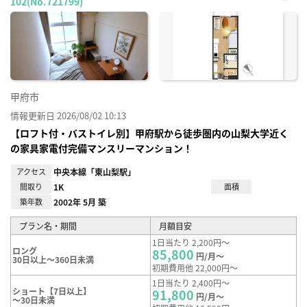
102(No.721799)
お気
に入
り登
録
甲府市
情報更新日 2026/08/02 10:13
【ロフト付・バストイレ別】甲府駅から徒歩圏内の山梨大学近く
の家具家電付完備マンスリーマンション！
アクセス
中央本線「東山梨駅」
間取り
1K
面積
築年数
2002年 5月 築
プラン名・期間
月額目安
1日当たり 2,200円～
ロング
85,800
円/月～
30日以上～360日未満
初期費用他 22,000円～
1日当たり 2,400円～
ショート【7日以上】
91,800
円/月～
～30日未満