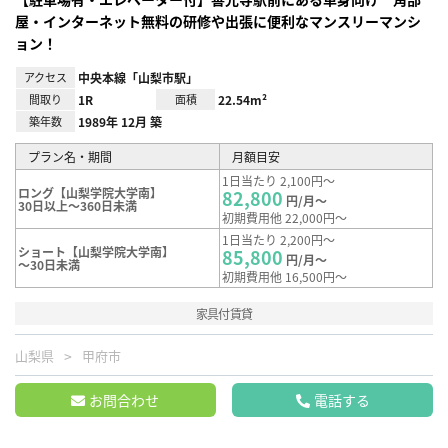
屋・インターネット無料の研修や出張に便利なマンスリーマンシ
ョン！
アクセス
中央本線「山梨市駅」
間取り
1R
面積
22.54m²
築年数
1989年 12月 築
プラン名・期間
月額目安
1日当たり 2,100円～
ロング【山梨学院大学南】
82,800
円/月～
30日以上～360日未満
初期費用他 22,000円～
1日当たり 2,200円～
ショート【山梨学院大学南】
85,800
円/月～
～30日未満
初期費用他 16,500円～
家具付賃貸
山梨県
甲府市
お問合わせ
電話する