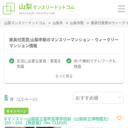
山梨マンスリードットコム
山梨市
山梨市駅
家具付賃貸のウィーク
家具付賃貸/山梨市駅のマンスリーマンション・ウィークリー
マンション情報
生活に必要な家具・家電を
Wi-Fi無料でテレワークも
完備
快適
もっと見る
6
件（1/1ページ）
キャンペーン
Kマンスリー山梨県立笛吹高等学校前（山梨県立博物館北）
103・103-【角部屋】(No.721810)
お気