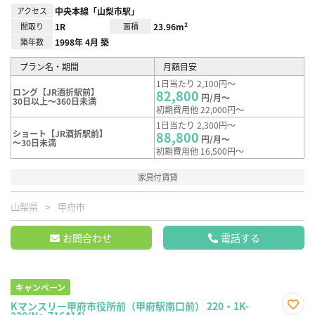
アクセス
中央本線「山梨市駅」
間取り
1R
面積
23.96m²
築年数
1998年 4月 築
プラン名・期間
月額目安
1日当たり 2,100円～
ロング【JR酒折駅前】
82,800
円/月～
30日以上～360日未満
初期費用他 22,000円～
1日当たり 2,300円～
ショート【JR酒折駅前】
88,800
円/月～
～30日未満
初期費用他 16,500円～
家具付賃貸
山梨県
甲府市
お問合わせ
電話する
キャンペーン
Kマンスリー甲府市役所前（甲府駅南口前） 220・1K-