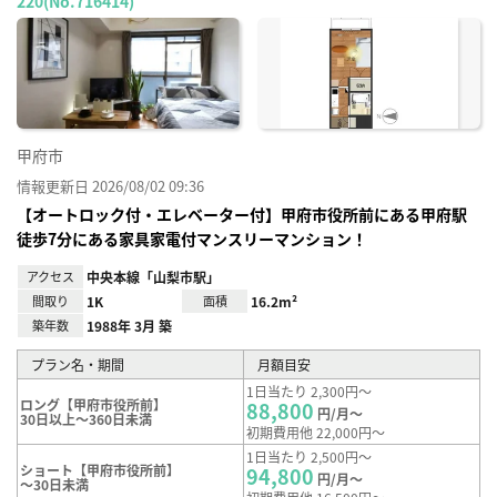
220(No.716414)
お気
に入
り登
録
甲府市
情報更新日 2026/08/02 09:36
【オートロック付・エレベーター付】甲府市役所前にある甲府駅
徒歩7分にある家具家電付マンスリーマンション！
アクセス
中央本線「山梨市駅」
間取り
1K
面積
16.2m²
築年数
1988年 3月 築
プラン名・期間
月額目安
1日当たり 2,300円～
ロング【甲府市役所前】
88,800
円/月～
30日以上～360日未満
初期費用他 22,000円～
1日当たり 2,500円～
ショート【甲府市役所前】
94,800
円/月～
～30日未満