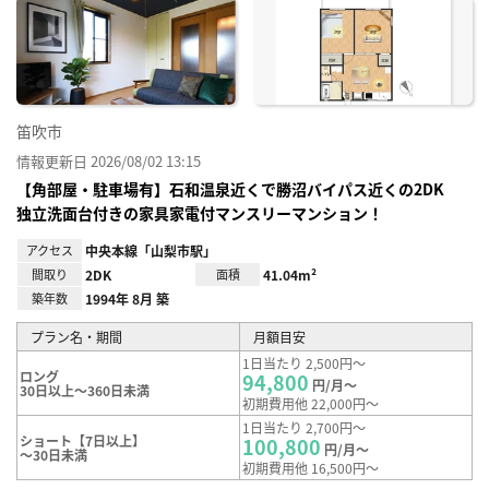
に入
り登
録
笛吹市
情報更新日 2026/08/02 13:15
【角部屋・駐車場有】石和温泉近くで勝沼バイパス近くの2DK
独立洗面台付きの家具家電付マンスリーマンション！
アクセス
中央本線「山梨市駅」
間取り
2DK
面積
41.04m²
築年数
1994年 8月 築
プラン名・期間
月額目安
1日当たり 2,500円～
ロング
94,800
円/月～
30日以上～360日未満
初期費用他 22,000円～
1日当たり 2,700円～
ショート【7日以上】
100,800
円/月～
～30日未満
初期費用他 16,500円～