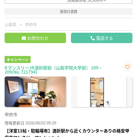
初期費用他 16,500円～
家具付賃貸
山梨県
甲府市
お問合わせ
電話する
キャンペーン
KマンスリーJR酒折駅前（山梨学院大学前） 209・
209(No.721794)
お気
に入
り登
録
甲府市
情報更新日 2026/08/02 09:29
【洋室11帖・駐輪場有】酒折駅から近くカウンターありの格安甲