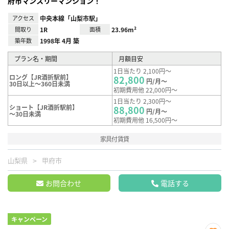
府市マンスリーマンション！
アクセス
中央本線「山梨市駅」
間取り
1R
面積
23.96m²
築年数
1998年 4月 築
プラン名・期間
月額目安
1日当たり 2,100円～
ロング【JR酒折駅前】
82,800
円/月～
30日以上～360日未満
初期費用他 22,000円～
1日当たり 2,300円～
ショート【JR酒折駅前】
88,800
円/月～
～30日未満
初期費用他 16,500円～
家具付賃貸
山梨県
甲府市
お問合わせ
電話する
キャンペーン