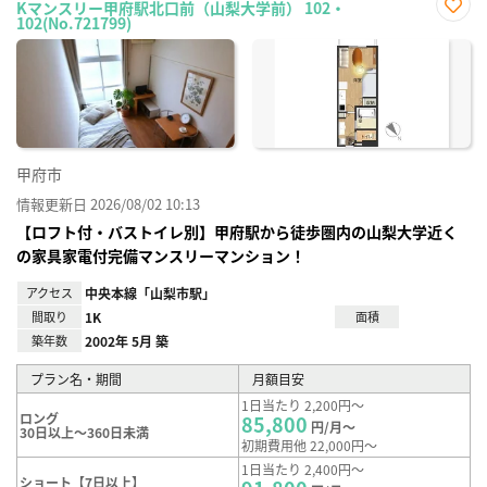
Kマンスリー甲府駅北口前（山梨大学前） 102・
102(No.721799)
お気
に入
り登
録
甲府市
情報更新日 2026/08/02 10:13
【ロフト付・バストイレ別】甲府駅から徒歩圏内の山梨大学近く
の家具家電付完備マンスリーマンション！
アクセス
中央本線「山梨市駅」
間取り
1K
面積
築年数
2002年 5月 築
プラン名・期間
月額目安
1日当たり 2,200円～
ロング
85,800
円/月～
30日以上～360日未満
初期費用他 22,000円～
1日当たり 2,400円～
ショート【7日以上】