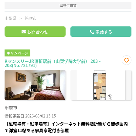
家具付賃貸
山梨県
笛吹市
お問合わせ
電話する
キャンペーン
KマンスリーJR酒折駅前（山梨学院大学前） 203・
203(No.721791)
お気
に入
り登
録
甲府市
情報更新日 2026/08/02 13:15
【駐輪場有・駐車場有】インターネット無料酒折駅から徒歩圏内
で洋室11帖ある家具家電付き部屋！