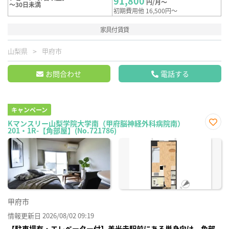
91,800
円/月～
～30日未満
初期費用他 16,500円～
家具付賃貸
山梨県
甲府市
お問合わせ
電話する
キャンペーン
Kマンスリー山梨学院大学南（甲府脳神経外科病院南）
201・1R-【角部屋】(No.721786)
お気
に入
り登
録
甲府市
情報更新日 2026/08/02 09:19
【駐車場有・エレベーター付】善光寺駅前にある単身向け 角部