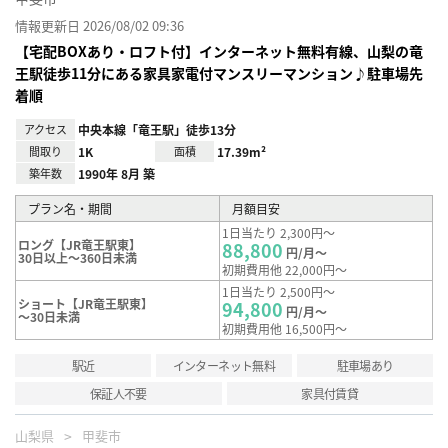
情報更新日 2026/08/02 09:36
【宅配BOXあり・ロフト付】インターネット無料有線、山梨の竜
王駅徒歩11分にある家具家電付マンスリーマンション♪駐車場先
着順
アクセス
中央本線「竜王駅」徒歩13分
間取り
1K
面積
17.39m²
築年数
1990年 8月 築
プラン名・期間
月額目安
1日当たり 2,300円～
ロング【JR竜王駅東】
88,800
円/月～
30日以上～360日未満
初期費用他 22,000円～
1日当たり 2,500円～
ショート【JR竜王駅東】
94,800
円/月～
～30日未満
初期費用他 16,500円～
駅近
インターネット無料
駐車場あり
保証人不要
家具付賃貸
山梨県
甲斐市