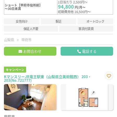
1日当たり 2,500円～
ショート【甲府市役所前】
94,800
円/月～
～30日未満
初期費用他 16,500円～
女性向け
駅近
オートロック
保証人不要
家具付賃貸
山梨県
甲府市
お問合わせ
電話する
キャンペーン
KマンスリーJR竜王駅東（山梨県立美術館西） 203・
203(No.721777)
お気
に入
り登
録
甲斐市