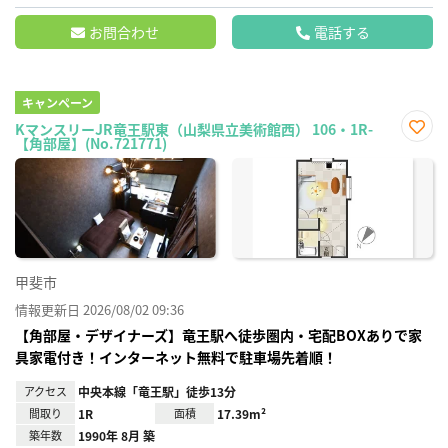
お問合わせ
電話する
キャンペーン
KマンスリーJR竜王駅東（山梨県立美術館西） 106・1R-
【角部屋】(No.721771)
お気
に入
り登
録
甲斐市
情報更新日 2026/08/02 09:36
【角部屋・デザイナーズ】竜王駅へ徒歩圏内・宅配BOXありで家
具家電付き！インターネット無料で駐車場先着順！
アクセス
中央本線「竜王駅」徒歩13分
間取り
1R
面積
17.39m²
築年数
1990年 8月 築