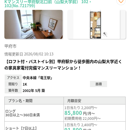
Kマンスリー甲府駅北口前（山梨大学前） 102・
102(No.721799)
お気
に入
り登
録
甲府市
情報更新日 2026/08/02 10:13
【ロフト付・バストイレ別】甲府駅から徒歩圏内の山梨大学近く
の家具家電付完備マンスリーマンション！
アクセス
中央本線「竜王駅」
間取り
1K
面積
築年数
2002年 5月 築
プラン名・期間
月額目安
1日当たり 2,200円～
ロング
85,800
円/月～
30日以上～360日未満
初期費用他 22,000円～
1日当たり 2,400円～
ショート【7日以上】
91,800