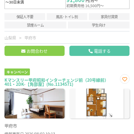
円/月～
～30日未満
初期費用他 16,500円～
保証人不要
風呂･トイレ別
家具付賃貸
禁煙ルーム
学生向け
山梨県
甲府市
お問合わせ
電話する
キャンペーン
Kマンスリー甲府昭和インターチェンジ前（20号線前）
401・2DK-【角部屋】(No.1134571)
お気
に入
り登
録
甲府市
情報更新日 2026/08/02 10:13