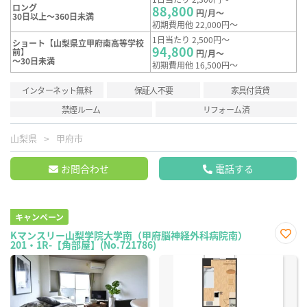
ロング
88,800
円/月～
30日以上～360日未満
初期費用他 22,000円～
1日当たり 2,500円～
ショート【山梨県立甲府南高等学校
94,800
前】
円/月～
～30日未満
初期費用他 16,500円～
インターネット無料
保証人不要
家具付賃貸
禁煙ルーム
リフォーム済
山梨県
甲府市
お問合わせ
電話する
キャンペーン
Kマンスリー山梨学院大学南（甲府脳神経外科病院南）
201・1R-【角部屋】(No.721786)
お気
に入
り登
録