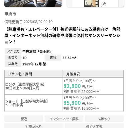
甲府市
情報更新日 2026/08/02 09:19
【駐車場有・エレベーター付】善光寺駅前にある単身向け 角部
屋・インターネット無料の研修や出張に便利なマンスリーマンシ
ョン！
アクセス
中央本線「竜王駅」
間取り
1R
面積
22.54m²
築年数
1989年 12月 築
プラン名・期間
月額目安
1日当たり 2,100円～
ロング【山梨学院大学南】
82,800
円/月～
30日以上～360日未満
初期費用他 22,000円～
1日当たり 2,200円～
ショート【山梨学院大学南】
85,800
円/月～
～30日未満
初期費用他 16,500円～
駅近
インターネット無料
wifiあり
駐車場あり
保証人不要