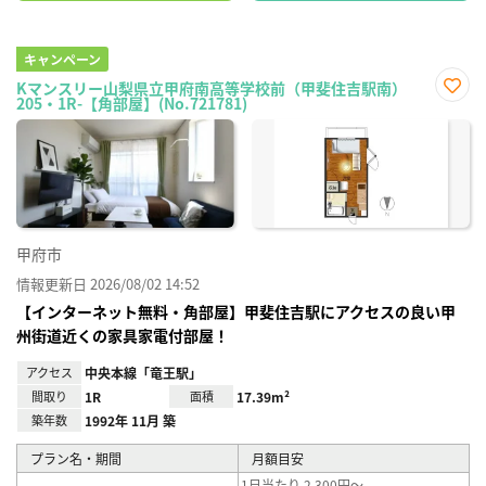
キャンペーン
Kマンスリー山梨県立甲府南高等学校前（甲斐住吉駅南）
205・1R-【角部屋】(No.721781)
お気
に入
り登
録
甲府市
情報更新日 2026/08/02 14:52
【インターネット無料・角部屋】甲斐住吉駅にアクセスの良い甲
州街道近くの家具家電付部屋！
アクセス
中央本線「竜王駅」
間取り
1R
面積
17.39m²
築年数
1992年 11月 築
プラン名・期間
月額目安
1日当たり 2,300円～