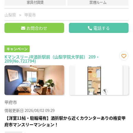
家具付賃貸
禁煙ルーム
山梨県
甲斐市
お問合わせ
電話する
キャンペーン
KマンスリーJR酒折駅前（山梨学院大学前） 209・
209(No.721794)
お気
に入
り登
録
甲府市
情報更新日 2026/08/02 09:29
【洋室11帖・駐輪場有】酒折駅から近くカウンターありの格安甲
府市マンスリーマンション！