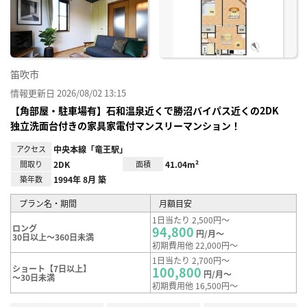
り登
録
笛吹市
情報更新日 2026/08/02 13:15
【角部屋・駐車場有】石和温泉近くで勝沼バイパス近くの2DK
独立洗面台付きの家具家電付マンスリーマンション！
アクセス
中央本線「竜王駅」
間取り
2DK
面積
41.04m²
築年数
1994年 8月 築
プラン名・期間
月額目安
1日当たり 2,500円～
ロング
94,800
円/月～
30日以上～360日未満
初期費用他 22,000円～
1日当たり 2,700円～
ショート【7日以上】
100,800
円/月～
～30日未満
初期費用他 16,500円～