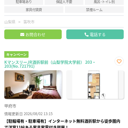
駐車場あり
保証人不要
風呂･トイレ別
家具付賃貸
禁煙ルーム
山梨県
笛吹市
お問合わせ
電話する
キャンペーン
KマンスリーJR酒折駅前（山梨学院大学前） 203・
203(No.721791)
お気
に入
り登
録
甲府市
情報更新日 2026/08/02 13:15
【駐輪場有・駐車場有】インターネット無料酒折駅から徒歩圏内
で洋室11帖ある家具家電付き部屋！