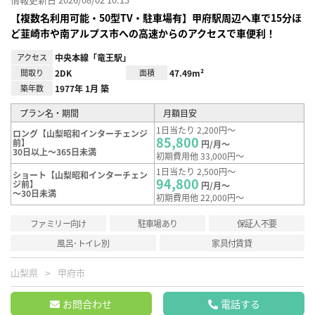
【複数名利用可能・50型TV・駐車場有】甲府駅周辺へ車で15分ほ
ど韮崎市や南アルプス市への高速からのアクセスで車便利！
アクセス
中央本線「竜王駅」
間取り
2DK
面積
47.49m²
築年数
1977年 1月 築
プラン名・期間
月額目安
1日当たり 2,200円～
ロング【山梨昭和インターチェンジ
85,800
前】
円/月～
30日以上～365日未満
初期費用他 33,000円～
1日当たり 2,500円～
ショート【山梨昭和インターチェン
94,800
ジ前】
円/月～
～30日未満
初期費用他 22,000円～
ファミリー向け
駐車場あり
保証人不要
風呂･トイレ別
家具付賃貸
山梨県
甲府市
お問合わせ
電話する