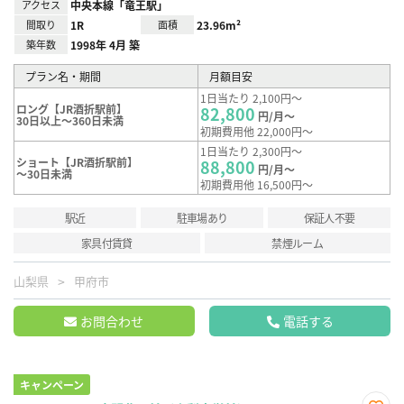
アクセス
中央本線「竜王駅」
間取り
1R
面積
23.96m²
築年数
1998年 4月 築
プラン名・期間
月額目安
1日当たり 2,100円～
ロング【JR酒折駅前】
82,800
円/月～
30日以上～360日未満
初期費用他 22,000円～
1日当たり 2,300円～
ショート【JR酒折駅前】
88,800
円/月～
～30日未満
初期費用他 16,500円～
駅近
駐車場あり
保証人不要
家具付賃貸
禁煙ルーム
山梨県
甲府市
お問合わせ
電話する
キャンペーン