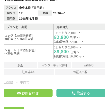
アクセス
中央本線「竜王駅」
間取り
1R
面積
23.96m²
築年数
1998年 4月 築
プラン名・期間
月額目安
1日当たり 2,100円～
ロング【JR酒折駅前】
82,800
円/月～
30日以上～360日未満
初期費用他 22,000円～
1日当たり 2,300円～
ショート【JR酒折駅前】
88,800
円/月～
～30日未満
初期費用他 16,500円～
駅近
インターネット無料
wifiあり
駐車場あり
保証人不要
山梨県
甲府市
お問合わせ
電話する