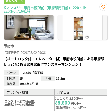
キャンペーン
Kマンスリー甲府市役所前（甲府駅南口前） 220・1K-
220(No.716414)
お気
に入
り登
録
甲府市
情報更新日 2026/08/02 09:36
【オートロック付・エレベーター付】甲府市役所前にある甲府駅
徒歩7分にある家具家電付マンスリーマンション！
アクセス
中央本線「竜王駅」
間取り
1K
面積
16.2m²
築年数
1988年 3月 築
プラン名・期間
月額目安
1日当たり 2,300円～
ロング【甲府市役所前】
88,800
円/月～
30日以上～360日未満
初期費用他 22,000円～