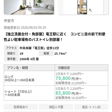
録
甲斐市
情報更新日 2026/08/02 09:29
【独立洗面台付・角部屋】竜王駅に近く コンビニ目の前で利便
性よい駐車場有のバストイレ別部屋！
アクセス
中央本線「竜王駅」徒歩13分
間取り
1R
面積
25.74m²
築年数
1996年 4月 築
プラン名・期間
月額目安
1日当たり 2,000円～
ロング
79,800
円/月～
30日以上～360日未満
初期費用他 22,000円～
1日当たり 2,200円～
ショート【7日以上】
85,800
円/月～
～30日未満
初期費用他 16,500円～
駐車場あり
保証人不要
風呂･トイレ別