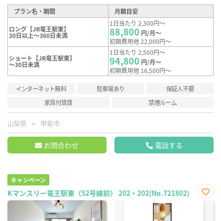
プラン名・期間
月額目安
1日当たり 2,300円～
ロング【JR竜王駅東】
88,800
円/月～
30日以上～360日未満
初期費用他 22,000円～
1日当たり 2,500円～
ショート【JR竜王駅東】
94,800
円/月～
～30日未満
初期費用他 16,500円～
インターネット無料
駐車場あり
保証人不要
家具付賃貸
禁煙ルーム
山梨県
甲斐市
お問合わせ
電話する
キャンペーン
Kマンスリー竜王駅東（52号線前） 202・202(No.721802)
お気
に入
り登