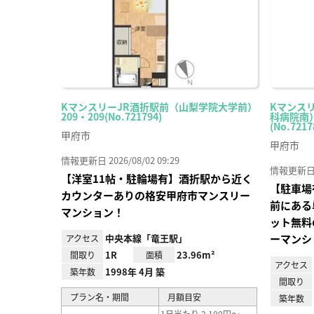
KマンスリーJR酒折駅前（山梨学院大学前）
Kマンス
209・209(No.721794)
科病院南）
(No.7217
甲府市
甲府市
情報更新日 2026/08/02 09:29
情報更新日 20
【洋室11帖・駐輪場有】酒折駅から近く
【駐車場
カウンターありの格安甲府市マンスリー
前にある
マンション！
ット無料
中央本線「竜王駅」
ーマンシ
アクセス
1R
23.96m²
間取り
面積
アクセス
1998年 4月 築
築年数
間取り
プラン名・期間
月額目安
築年数
1日当たり 2,100円～