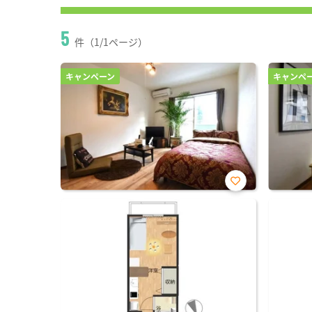
5
件（1/1ページ）
キャンペーン
キャンペ
お気
に入
り登
録