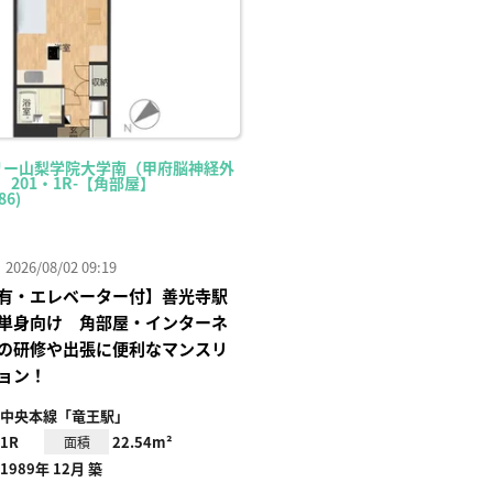
リー山梨学院大学南（甲府脳神経外
 201・1R-【角部屋】
86)
26/08/02 09:19
有・エレベーター付】善光寺駅
単身向け 角部屋・インターネ
の研修や出張に便利なマンスリ
ョン！
中央本線「竜王駅」
1R
22.54m²
面積
1989年 12月 築