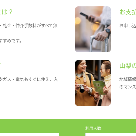
とは？
お支
・礼金・仲介手数料がすべて無
お申し
すすめです。
て
山梨
やガス・電気もすぐに使え、入
地域情
のマン
利用人数