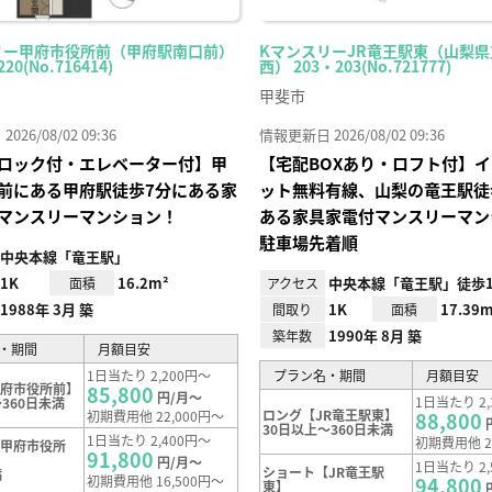
リー甲府市役所前（甲府駅南口前）
KマンスリーJR竜王駅東（山梨
220(No.716414)
西） 203・203(No.721777)
甲斐市
26/08/02 09:36
情報更新日 2026/08/02 09:36
ロック付・エレベーター付】甲
【宅配BOXあり・ロフト付】
前にある甲府駅徒歩7分にある家
ット無料有線、山梨の竜王駅徒
マンスリーマンション！
ある家具家電付マンスリーマン
駐車場先着順
中央本線「竜王駅」
1K
16.2m²
中央本線「竜王駅」徒歩1
面積
アクセス
1988年 3月 築
1K
17.39m
間取り
面積
1990年 8月 築
築年数
・期間
月額目安
1日当たり 2,200円～
プラン名・期間
月額目安
甲府市役所前】
85,800
円/月～
1日当たり 2,
360日未満
ロング【JR竜王駅東】
初期費用他 22,000円～
88,800
30日以上～360日未満
1日当たり 2,400円～
初期費用他 2
【甲府市役所
91,800
円/月～
1日当たり 2,
ショート【JR竜王駅
満
初期費用他 16,500円～
94,800
東】