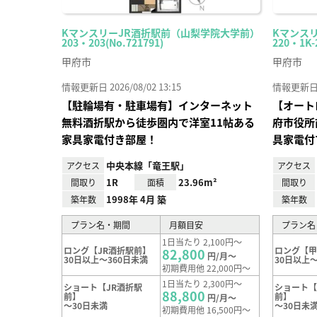
KマンスリーJR酒折駅前（山梨学院大学前）
Kマンス
203・203(No.721791)
220・1K-
甲府市
甲府市
情報更新日 2026/08/02 13:15
情報更新日 20
【駐輪場有・駐車場有】インターネット
【オート
無料酒折駅から徒歩圏内で洋室11帖ある
府市役所
家具家電付き部屋！
具家電付
中央本線「竜王駅」
アクセス
アクセス
1R
23.96m²
間取り
面積
間取り
1998年 4月 築
築年数
築年数
プラン名・期間
月額目安
プラン名
1日当たり 2,100円～
ロング【JR酒折駅前】
ロング【
82,800
円/月～
30日以上～360日未満
30日以上～
初期費用他 22,000円～
1日当たり 2,300円～
ショート【JR酒折駅
ショート
88,800
前】
前】
円/月～
～30日未満
～30日未
初期費用他 16,500円～