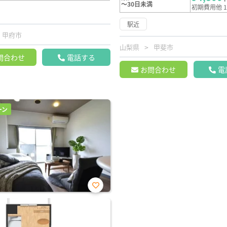
～30日未満
初期費用他 1
駅近
甲府市
山梨県
甲斐市
問合わせ
電話する
お問合わせ
電
ーン
お気
に入
り登
録