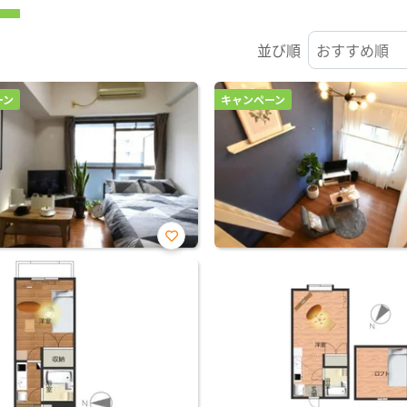
並び順
ーン
キャンペーン
お気
に入
り登
録