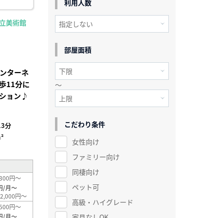
利用人数
県立美術館
部屋面積
インターネ
歩11分に
～
ション♪
こだわり条件
3分
²
女性向け
ファミリー向け
同棲向け
300円～
ペット可
円/月～
2,000円～
高級・ハイグレード
500円～
家具なしOK
円/月～