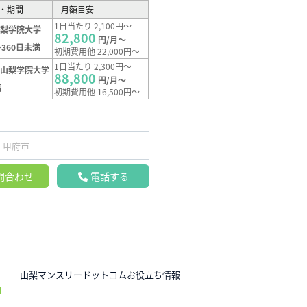
・期間
月額目安
1日当たり 2,100円～
山梨学院大学
82,800
円/月～
360日未満
初期費用他 22,000円～
1日当たり 2,300円～
【山梨学院大学
88,800
円/月～
満
初期費用他 16,500円～
甲府市
問合わせ
電話する
N
山梨マンスリードットコムお役立ち情報