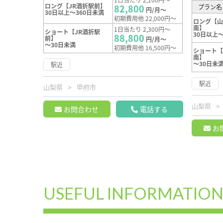
ロング【JR酒折駅前】
82,800
プラン名
円/月～
30日以上～360日未満
初期費用他 22,000円～
ロング【
南】
1日当たり 2,300円～
ショート【JR酒折駅
30日以上～
88,800
前】
円/月～
～30日未満
初期費用他 16,500円～
ショート
南】
～30日未
駅近
駅近
山梨県
甲府市
山梨県
お問合わせ
電話する
お
USEFUL INFORMATIO