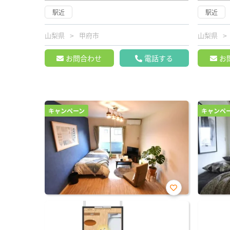
駅近
駅近
山梨県
甲府市
山梨県
お問合わせ
電話する
お
キャンペーン
キャンペ
お気
に入
り登
録