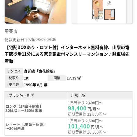
録
甲斐市
情報更新日 2026/08/09 09:36
【宅配BOXあり・ロフト付】インターネット無料有線、山梨の竜
王駅徒歩11分にある家具家電付マンスリーマンション♪駐車場先
着順
アクセス
身延線「東花輪駅」
間取り
1K
面積
17.39m²
築年数
1990年 8月 築
プラン名・期間
月額目安
1日当たり 2,400円～
ロング【JR竜王駅東】
98,400
円/月～
30日以上～360日未満
初期費用他 22,000円～
1日当たり 2,500円～
ショート【JR竜王駅東】
101,400
円/月～
～30日未満
初期費用他 16,500円～