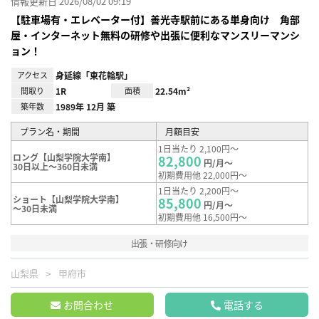
情報更新日 2026/08/02 09:19
【駐車場有・エレベーター付】善光寺駅前にある単身向け 角部
屋・インターネット無料の研修や出張に便利なマンスリーマンシ
ョン！
アクセス
身延線「東花輪駅」
間取り
1R
面積
22.54m²
築年数
1989年 12月 築
プラン名・期間
月額目安
1日当たり 2,100円～
ロング【山梨学院大学南】
82,800
円/月～
30日以上～360日未満
初期費用他 22,000円～
1日当たり 2,200円～
ショート【山梨学院大学南】
85,800
円/月～
～30日未満
初期費用他 16,500円～
出張・研修向け
山梨県
甲府市
お問合わせ
電話する