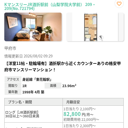
KマンスリーJR酒折駅前（山梨学院大学前） 209・
209(No.721794)
お気
に入
り登
録
甲府市
情報更新日 2026/08/02 09:29
【洋室11帖・駐輪場有】酒折駅から近くカウンターありの格安甲
府市マンスリーマンション！
アクセス
身延線「東花輪駅」
間取り
1R
面積
23.96m²
築年数
1998年 4月 築
プラン名・期間
月額目安
1日当たり 2,100円～
ロング【JR酒折駅前】
82,800
円/月～
30日以上～360日未満
初期費用他 22,000円～
1日当たり 2,300円～