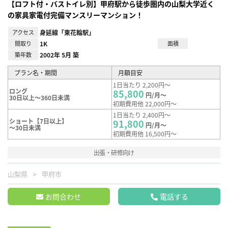
【ロフト付・バストイレ別】甲府駅から徒歩圏内の山梨大学近く
の家具家電付完備マンスリーマンション！
アクセス
身延線「東花輪駅」
間取り
1K
面積
築年数
2002年 5月 築
プラン名・期間
月額目安
1日当たり 2,200円～
ロング
85,800
円/月～
30日以上～360日未満
初期費用他 22,000円～
1日当たり 2,400円～
ショート【7日以上】
91,800
円/月～
～30日未満
初期費用他 16,500円～
出張・研修向け
山梨県
甲府市
お問合わせ
電話する