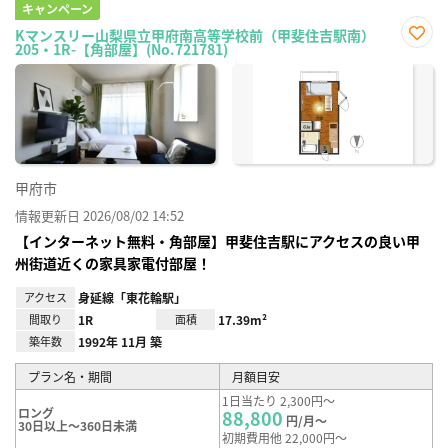
キャンペーン
Kマンスリー山梨県立甲府南高等学校前（甲斐住吉駅南）
205・1R-【角部屋】(No.721781)
お気
に入
り登
録
甲府市
情報更新日 2026/08/02 14:52
【インターネット無料・角部屋】甲斐住吉駅にアクセスの良い甲
州街道近くの家具家電付部屋！
アクセス
身延線「東花輪駅」
間取り
1R
面積
17.39m²
築年数
1992年 11月 築
プラン名・期間
月額目安
1日当たり 2,300円～
ロング
88,800
円/月～
30日以上～360日未満
初期費用他 22,000円～