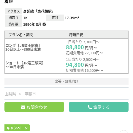
着順
アクセス
身延線「東花輪駅」
間取り
1K
面積
17.39m²
築年数
1990年 8月 築
プラン名・期間
月額目安
1日当たり 2,300円～
ロング【JR竜王駅東】
88,800
円/月～
30日以上～360日未満
初期費用他 22,000円～
1日当たり 2,500円～
ショート【JR竜王駅東】
94,800
円/月～
～30日未満
初期費用他 16,500円～
出張・研修向け
山梨県
甲斐市
お問合わせ
電話する
キャンペーン