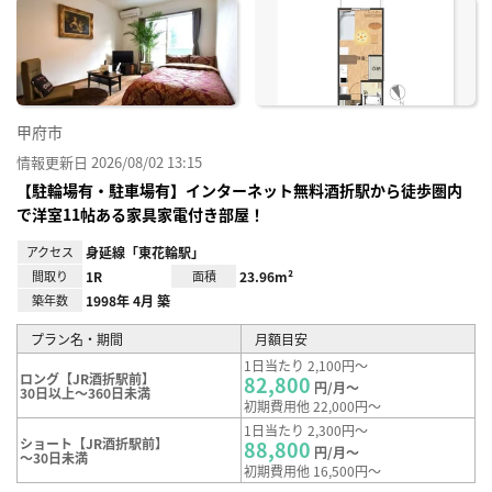
に入
り登
録
甲府市
情報更新日 2026/08/02 13:15
【駐輪場有・駐車場有】インターネット無料酒折駅から徒歩圏内
で洋室11帖ある家具家電付き部屋！
アクセス
身延線「東花輪駅」
間取り
1R
面積
23.96m²
築年数
1998年 4月 築
プラン名・期間
月額目安
1日当たり 2,100円～
ロング【JR酒折駅前】
82,800
円/月～
30日以上～360日未満
初期費用他 22,000円～
1日当たり 2,300円～
ショート【JR酒折駅前】
88,800
円/月～
～30日未満
初期費用他 16,500円～