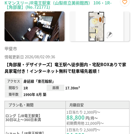
KマンスリーJR竜王駅東（山梨県立美術館西） 106・1R-
【角部屋】(No.721771)
お気
に入
り登
録
甲斐市
情報更新日 2026/08/02 09:36
【角部屋・デザイナーズ】竜王駅へ徒歩圏内・宅配BOXありで家
具家電付き！インターネット無料で駐車場先着順！
アクセス
身延線「東花輪駅」
間取り
1R
面積
17.39m²
築年数
1990年 8月 築
プラン名・期間
月額目安
1日当たり 2,300円～
ロング【JR竜王駅東】
88,800
円/月～
30日以上～360日未満
初期費用他 22,000円～
1日当たり 2,500円～
ショート【JR竜王駅東】