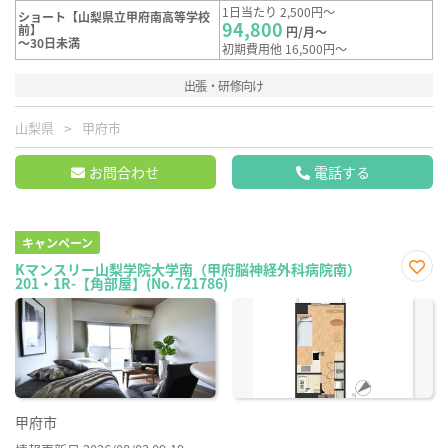
1日当たり 2,500円～
ショート【山梨県立甲府南高等学校
94,800
前】
円/月～
～30日未満
初期費用他 16,500円～
出張・研修向け
山梨県
甲府市
お問合わせ
電話する
キャンペーン
Kマンスリー山梨学院大学南（甲府脳神経外科病院南）
201・1R-【角部屋】(No.721786)
お気
に入
り登
録
甲府市