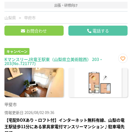
出張・研修向け
山梨県
甲府市
お問合わせ
電話する
キャンペーン
KマンスリーJR竜王駅東（山梨県立美術館西） 203・
203(No.721777)
お気
に入
り登
録
甲斐市
情報更新日 2026/08/02 09:36
【宅配BOXあり・ロフト付】インターネット無料有線、山梨の竜
王駅徒歩11分にある家具家電付マンスリーマンション♪駐車場先