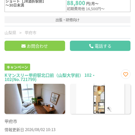
ショート【JR酒折駅前】
88,800
円/月～
～30日未満
初期費用他 16,500円～
出張・研修向け
山梨県
甲府市
お問合わせ
電話する
キャンペーン
Kマンスリー甲府駅北口前（山梨大学前） 102・
102(No.721799)
お気
に入
り登
録
甲府市
情報更新日 2026/08/02 10:13