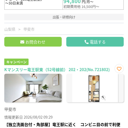
94,800
円/月～
～30日未満
初期費用他 16,500円～
出張・研修向け
山梨県
甲斐市
お問合わせ
電話する
キャンペーン
Kマンスリー竜王駅東（52号線前） 202・202(No.721802)
お気
に入
り登
録
甲斐市
情報更新日 2026/08/02 09:29
【独立洗面台付・角部屋】竜王駅に近く コンビニ目の前で利便