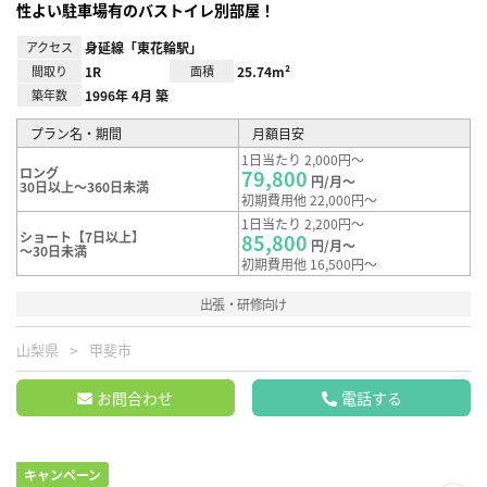
性よい駐車場有のバストイレ別部屋！
アクセス
身延線「東花輪駅」
間取り
1R
面積
25.74m²
築年数
1996年 4月 築
プラン名・期間
月額目安
1日当たり 2,000円～
ロング
79,800
円/月～
30日以上～360日未満
初期費用他 22,000円～
1日当たり 2,200円～
ショート【7日以上】
85,800
円/月～
～30日未満
初期費用他 16,500円～
出張・研修向け
山梨県
甲斐市
お問合わせ
電話する
キャンペーン