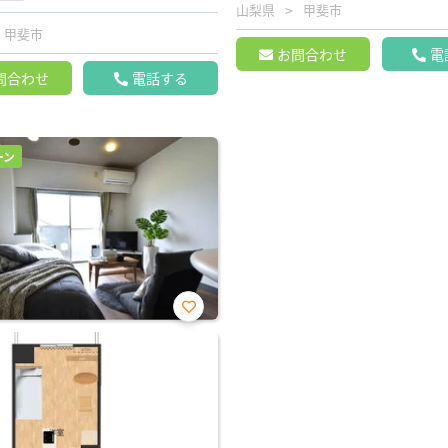
山梨県
甲斐市
甲斐市
お問合わせ
電
問合わせ
電話する
ーン
お気
に入
り登
録