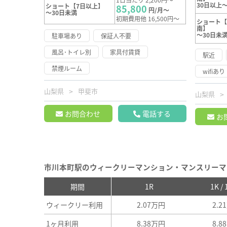
30日以上～
ショート【7日以上】
85,800
円/月～
～30日未満
初期費用他 16,500円～
ショート
南】
～30日未
駐車場あり
保証人不要
風呂･トイレ別
家具付賃貸
駅近
禁煙ルーム
wifiあり
山梨県
甲斐市
山梨県
お問合わせ
電話する
お
市川本町駅のウィークリーマンション・マンスリーマ
期間
1R
1K /
ウィークリー利用
2.07万円
2.2
1ヶ月利用
8.38万円
8.8