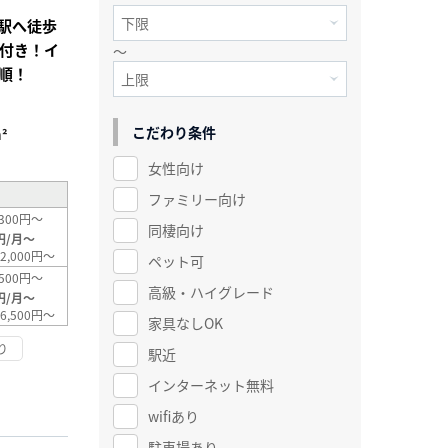
駅へ徒歩
電付き！イ
～
順！
こだわり条件
²
女性向け
ファミリー向け
300円～
同棲向け
円/月～
2,000円～
ペット可
500円～
高級・ハイグレード
円/月～
6,500円～
家具なしOK
り
駅近
インターネット無料
wifiあり
駐車場あり