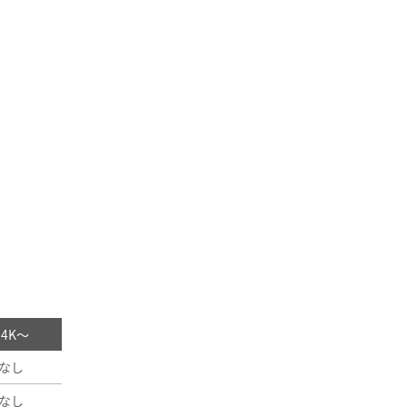
/ 4K～
なし
なし