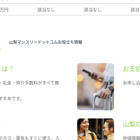
8万円
該当なし
該当なし
該当
N
山梨マンスリードットコムお役立ち情報
とは？
お支
・礼金・仲介手数料がすべて無
お申し
すすめです。
て
山梨
やガス・電気もすぐに使え、入
地域情