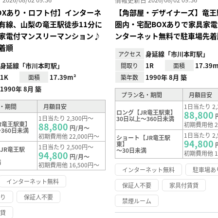
OXあり・ロフト付】インターネ
【角部屋・デザイナーズ】竜王
有線、山梨の竜王駅徒歩11分に
圏内・宅配BOXありで家具家
家電付マンスリーマンション♪
ンターネット無料で駐車場先着
着順
身延線「市川本町駅」
アクセス
身延線「市川本町駅」
1R
17.39m
間取り
面積
1K
17.39m²
1990年 8月 築
面積
築年数
1990年 8月 築
プラン名・期間
月額目安
・期間
月額目安
1日当たり 2,
ロング【JR竜王駅東】
88,800
1日当たり 2,300円～
30日以上～360日未満
R竜王駅東】
88,800
初期費用他 2
円/月～
360日未満
1日当たり 2,
初期費用他 22,000円～
ショート【JR竜王駅
94,800
東】
1日当たり 2,500円～
JR竜王駅
～30日未満
94,800
初期費用他 1
円/月～
満
初期費用他 16,500円～
インターネット無料
駐車場あ
インターネット無料
保証人不要
家具付賃貸
あり
保証人不要
禁煙ルーム
賃貸