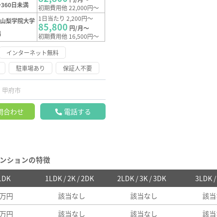
360日未満
初期費用他 22,000円～
1日当たり 2,200円～
【山梨学院大学
85,800
円/月～
満
初期費用他 16,500円～
インターネット無料
駐車場あり
保証人不要
甲府市
問合わせ
電話する
ンションの特徴
 1DK
1LDK / 2K / 2DK
2LDK / 3K / 3DK
3LDK 
1万円
該当なし
該当なし
該当
8万円
該当なし
該当なし
該当