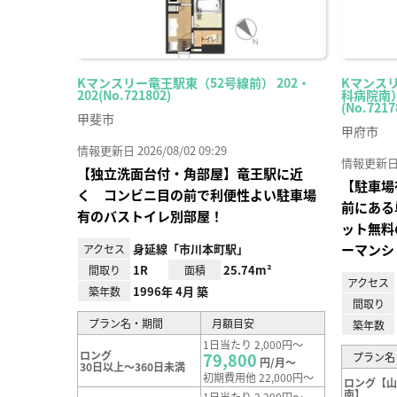
Kマンスリー竜王駅東（52号線前） 202・
Kマンス
202(No.721802)
科病院南）
(No.7217
甲斐市
甲府市
情報更新日 2026/08/02 09:29
情報更新日 20
【独立洗面台付・角部屋】竜王駅に近
【駐車場
く コンビニ目の前で利便性よい駐車場
前にある
有のバストイレ別部屋！
ット無料
身延線「市川本町駅」
ーマンシ
アクセス
1R
25.74m²
間取り
面積
アクセス
1996年 4月 築
築年数
間取り
プラン名・期間
月額目安
築年数
1日当たり 2,000円～
ロング
79,800
プラン名
円/月～
30日以上～360日未満
初期費用他 22,000円～
ロング【
南】
1日当たり 2,200円～