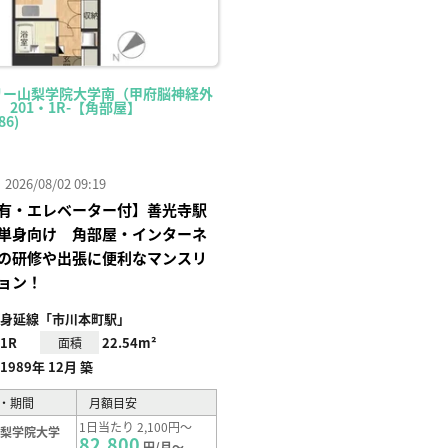
リー山梨学院大学南（甲府脳神経外
 201・1R-【角部屋】
86)
26/08/02 09:19
有・エレベーター付】善光寺駅
単身向け 角部屋・インターネ
の研修や出張に便利なマンスリ
ョン！
身延線「市川本町駅」
1R
22.54m²
面積
1989年 12月 築
・期間
月額目安
1日当たり 2,100円～
山梨学院大学
82,800
円/月～