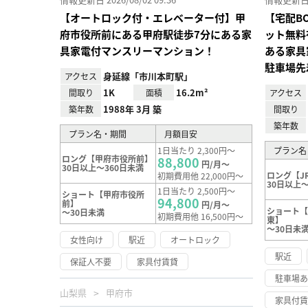
【オートロック付・エレベーター付】甲
【宅配B
府市役所前にある甲府駅徒歩7分にある家
ット無料
具家電付マンスリーマンション！
ある家具
駐車場先
身延線「市川本町駅」
アクセス
1K
16.2m²
間取り
面積
アクセス
1988年 3月 築
築年数
間取り
築年数
プラン名・期間
月額目安
1日当たり 2,300円～
プラン名
ロング【甲府市役所前】
88,800
円/月～
30日以上～360日未満
ロング【J
初期費用他 22,000円～
30日以上～
1日当たり 2,500円～
ショート【甲府市役所
94,800
前】
円/月～
ショート【
～30日未満
初期費用他 16,500円～
東】
～30日未
女性向け
駅近
オートロック
駅近
保証人不要
家具付賃貸
駐車場
山梨県
甲府市
家具付