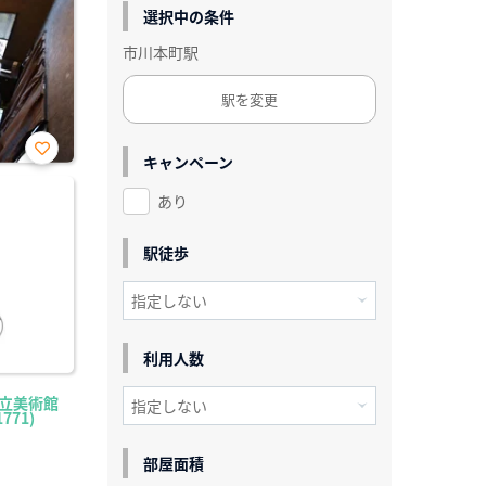
選択中の条件
市川本町駅
駅を変更
キャンペーン
お気
に入
あり
り登
録
駅徒歩
利用人数
県立美術館
771)
部屋面積