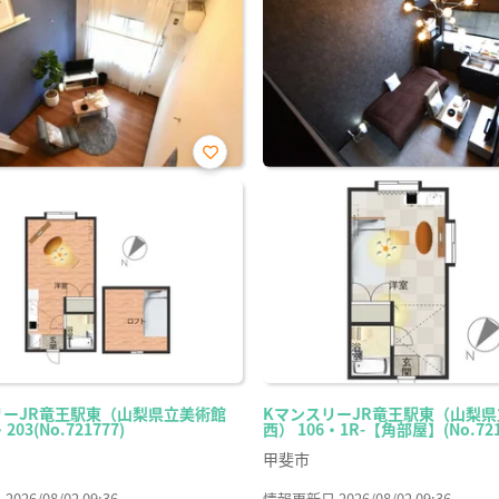
お気
に入
り登
録
リーJR竜王駅東（山梨県立美術館
KマンスリーJR竜王駅東（山梨
203(No.721777)
西） 106・1R-【角部屋】(No.721
甲斐市
26/08/02 09:36
情報更新日 2026/08/02 09:36