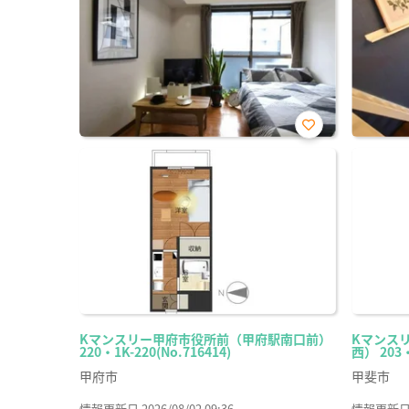
お気
に入
り登
録
Kマンスリー甲府市役所前（甲府駅南口前）
Kマンス
220・1K-220(No.716414)
西） 203・
甲府市
甲斐市
情報更新日 2026/08/02 09:36
情報更新日 20