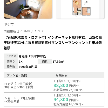
録
甲斐市
情報更新日 2026/08/02 09:36
【宅配BOXあり・ロフト付】インターネット無料有線、山梨の竜
王駅徒歩11分にある家具家電付マンスリーマンション♪駐車場先
着順
アクセス
身延線「市川本町駅」
間取り
1K
面積
17.39m²
築年数
1990年 8月 築
プラン名・期間
月額目安
1日当たり 2,300円～
ロング【JR竜王駅東】
88,800
円/月～
30日以上～360日未満
初期費用他 22,000円～
1日当たり 2,500円～
ショート【JR竜王駅東】
94,800
円/月～
～30日未満
初期費用他 16,500円～