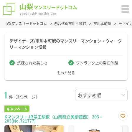
山梨マンスリードットコム
西八代郡市川三郷町
市川本町駅
デザイ
デザイナーズ/市川本町駅のマンスリーマンション・ウィーク
リーマンション情報
洗練された美しさ
ワンランク上の滞在体験
もっと見る
1
件（1/1ページ）
キャンペーン
KマンスリーJR竜王駅東（山梨県立美術館西） 203・
203(No.721777)
お気
に入
り登