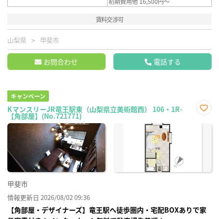
初期費用他 16,500円～
賃料交渉可
山梨県
甲斐市
お問合わせ
電話する
キャンペーン
KマンスリーJR竜王駅東（山梨県立美術館西） 106・1R-
【角部屋】(No.721771)
お気
に入
り登
録
甲斐市
情報更新日 2026/08/02 09:36
【角部屋・デザイナーズ】竜王駅へ徒歩圏内・宅配BOXありで家