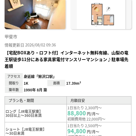
に入
り登
録
甲斐市
情報更新日 2026/08/02 09:36
【宅配BOXあり・ロフト付】インターネット無料有線、山梨の竜
王駅徒歩11分にある家具家電付マンスリーマンション♪駐車場先
着順
アクセス
身延線「鰍沢口駅」
間取り
1K
面積
17.39m²
築年数
1990年 8月 築
プラン名・期間
月額目安
1日当たり 2,300円～
ロング【JR竜王駅東】
88,800
円/月～
30日以上～360日未満
初期費用他 22,000円～
1日当たり 2,500円～
ショート【JR竜王駅東】
94,800
円/月～
～30日未満