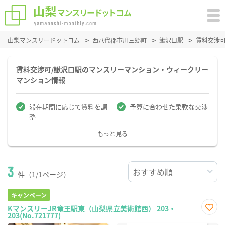
山梨マンスリードットコム
西八代郡市川三郷町
鰍沢口駅
賃料交渉
賃料交渉可/鰍沢口駅のマンスリーマンション・ウィークリー
マンション情報
滞在期間に応じて賃料を調
予算に合わせた柔軟な交渉
整
もっと見る
3
件（1/1ページ）
キャンペーン
KマンスリーJR竜王駅東（山梨県立美術館西） 203・
203(No.721777)
お気