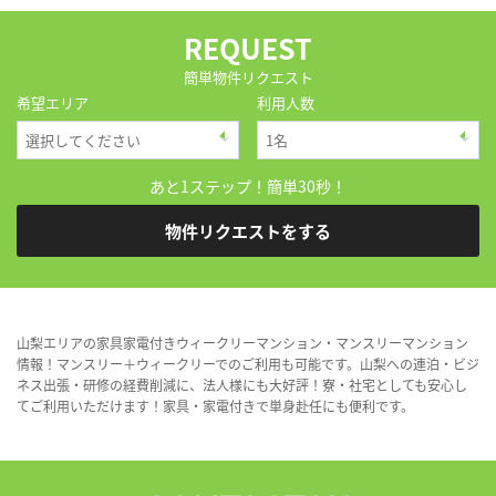
REQUEST
簡単物件リクエスト
希望エリア
利用人数
あと1ステップ！簡単30秒！
物件リクエストをする
山梨エリアの家具家電付きウィークリーマンション・マンスリーマンション
情報！マンスリー＋ウィークリーでのご利用も可能です。山梨への連泊・ビジ
ネス出張・研修の経費削減に、法人様にも大好評！寮・社宅としても安心し
てご利用いただけます！家具・家電付きで単身赴任にも便利です。