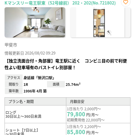
Kマンスリー竜王駅東（52号線前） 202・202(No.721802)
お気
に入
り登
録
甲斐市
情報更新日 2026/08/02 09:29
【独立洗面台付・角部屋】竜王駅に近く コンビニ目の前で利便
性よい駐車場有のバストイレ別部屋！
アクセス
身延線「鰍沢口駅」
間取り
1R
面積
25.74m²
築年数
1996年 4月 築
プラン名・期間
月額目安
1日当たり 2,000円～
ロング
79,800
円/月～
30日以上～360日未満
初期費用他 22,000円～
1日当たり 2,200円～
ショート【7日以上】
85,800
円/月～
～30日未満