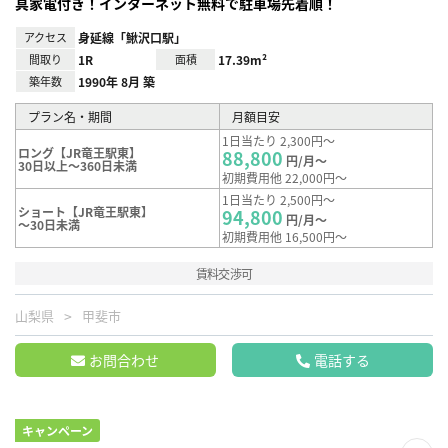
具家電付き！インターネット無料で駐車場先着順！
アクセス
身延線「鰍沢口駅」
間取り
1R
面積
17.39m²
築年数
1990年 8月 築
プラン名・期間
月額目安
1日当たり 2,300円～
ロング【JR竜王駅東】
88,800
円/月～
30日以上～360日未満
初期費用他 22,000円～
1日当たり 2,500円～
ショート【JR竜王駅東】
94,800
円/月～
～30日未満
初期費用他 16,500円～
賃料交渉可
山梨県
甲斐市
お問合わせ
電話する
キャンペーン