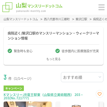
山梨マンスリードットコム
西八代郡市川三郷町
鰍沢口駅
病院近く
病院近く/鰍沢口駅のマンスリーマンション・ウィークリーマ
ンション情報
緊急時も安心
徒歩圏内に医療施設が充実
もっと見る
3
件（1/1ページ）
キャンペーン
KマンスリーJR竜王駅東（山梨県立美術館西） 203・
203(No.721777)
お気
に入
り登