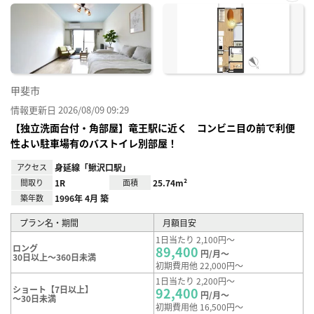
お気
に入
り登
録
甲斐市
情報更新日 2026/08/09 09:29
【独立洗面台付・角部屋】竜王駅に近く コンビニ目の前で利便
性よい駐車場有のバストイレ別部屋！
アクセス
身延線「鰍沢口駅」
間取り
1R
面積
25.74m²
築年数
1996年 4月 築
プラン名・期間
月額目安
1日当たり 2,100円～
ロング
89,400
円/月～
30日以上～360日未満
初期費用他 22,000円～
1日当たり 2,200円～
ショート【7日以上】
92,400
円/月～
～30日未満
初期費用他 16,500円～