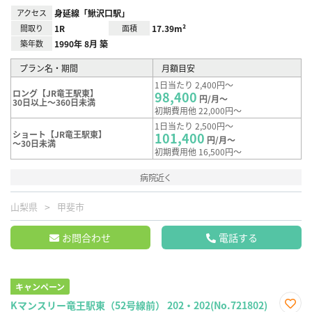
アクセス
身延線「鰍沢口駅」
間取り
1R
面積
17.39m²
築年数
1990年 8月 築
プラン名・期間
月額目安
1日当たり 2,400円～
ロング【JR竜王駅東】
98,400
円/月～
30日以上～360日未満
初期費用他 22,000円～
1日当たり 2,500円～
ショート【JR竜王駅東】
101,400
円/月～
～30日未満
初期費用他 16,500円～
病院近く
山梨県
甲斐市
お問合わせ
電話する
キャンペーン
Kマンスリー竜王駅東（52号線前） 202・202(No.721802)