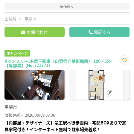
病院近く
山梨県
甲斐市
お問合わせ
電話する
キャンペーン
KマンスリーJR竜王駅東（山梨県立美術館西） 106・1R-
【角部屋】(No.721771)
お気
に入
り登
録
甲斐市
情報更新日 2026/08/09 09:36
【角部屋・デザイナーズ】竜王駅へ徒歩圏内・宅配BOXありで家
具家電付き！インターネット無料で駐車場先着順！