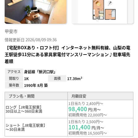
録
甲斐市
情報更新日 2026/08/09 09:36
【宅配BOXあり・ロフト付】インターネット無料有線、山梨の竜
王駅徒歩11分にある家具家電付マンスリーマンション♪駐車場先
着順
アクセス
身延線「鰍沢口駅」
間取り
1K
面積
17.39m²
築年数
1990年 8月 築
プラン名・期間
月額目安
1日当たり 2,400円～
ロング【JR竜王駅東】
98,400
円/月～
30日以上～360日未満
初期費用他 22,000円～
1日当たり 2,500円～
ショート【JR竜王駅東】
101,400
円/月～
～30日未満
初期費用他 16,500円～