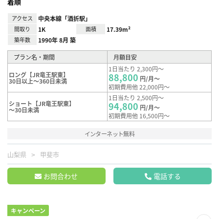
着順
アクセス
中央本線「酒折駅」
間取り
1K
面積
17.39m²
築年数
1990年 8月 築
プラン名・期間
月額目安
1日当たり 2,300円～
ロング【JR竜王駅東】
88,800
円/月～
30日以上～360日未満
初期費用他 22,000円～
1日当たり 2,500円～
ショート【JR竜王駅東】
94,800
円/月～
～30日未満
初期費用他 16,500円～
インターネット無料
山梨県
甲斐市
お問合わせ
電話する
キャンペーン