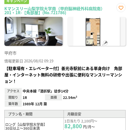
キャンペーン
Kマンスリー山梨学院大学南（甲府脳神経外科病院南）
201・1R-【角部屋】(No.721786)
お気
に入
り登
録
甲府市
情報更新日 2026/08/02 09:19
【駐車場有・エレベーター付】善光寺駅前にある単身向け 角部
屋・インターネット無料の研修や出張に便利なマンスリーマンシ
ョン！
アクセス
中央本線「酒折駅」徒歩14分
間取り
1R
面積
22.54m²
築年数
1989年 12月 築
プラン名・期間
月額目安
1日当たり 2,100円～
ロング【山梨学院大学南】
82,800
円/月～
30日以上～360日未満