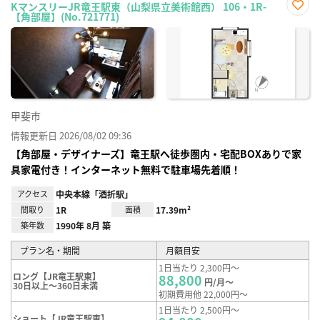
KマンスリーJR竜王駅東（山梨県立美術館西） 106・1R-
【角部屋】(No.721771)
お気
に入
り登
録
甲斐市
情報更新日 2026/08/02 09:36
【角部屋・デザイナーズ】竜王駅へ徒歩圏内・宅配BOXありで家
具家電付き！インターネット無料で駐車場先着順！
アクセス
中央本線「酒折駅」
間取り
1R
面積
17.39m²
築年数
1990年 8月 築
プラン名・期間
月額目安
1日当たり 2,300円～
ロング【JR竜王駅東】
88,800
円/月～
30日以上～360日未満
初期費用他 22,000円～
1日当たり 2,500円～
ショート【JR竜王駅東】