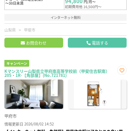
94,800
円/月～
～30日未満
初期費用他 16,500円～
インターネット無料
山梨県
甲斐市
お問合わせ
電話する
キャンペーン
Kマンスリー山梨県立甲府南高等学校前（甲斐住吉駅南）
205・1R-【角部屋】(No.721781)
お気
に入
り登
録
甲府市
情報更新日 2026/08/02 14:52