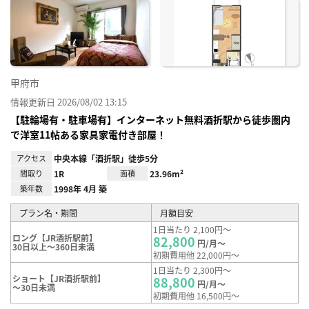
に入
り登
録
甲府市
情報更新日 2026/08/02 13:15
【駐輪場有・駐車場有】インターネット無料酒折駅から徒歩圏内
で洋室11帖ある家具家電付き部屋！
アクセス
中央本線「酒折駅」徒歩5分
間取り
1R
面積
23.96m²
築年数
1998年 4月 築
プラン名・期間
月額目安
1日当たり 2,100円～
ロング【JR酒折駅前】
82,800
円/月～
30日以上～360日未満
初期費用他 22,000円～
1日当たり 2,300円～
ショート【JR酒折駅前】
88,800
円/月～
～30日未満
初期費用他 16,500円～