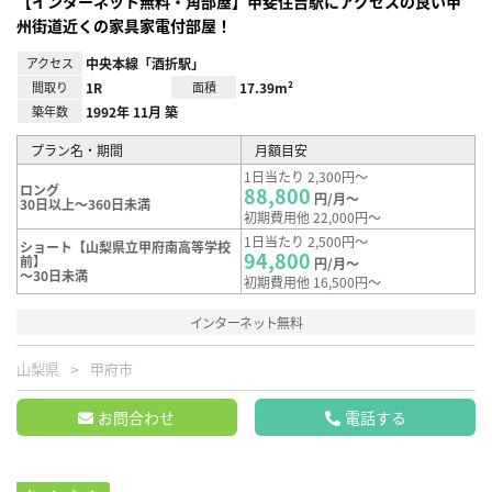
【インターネット無料・角部屋】甲斐住吉駅にアクセスの良い甲
州街道近くの家具家電付部屋！
アクセス
中央本線「酒折駅」
間取り
1R
面積
17.39m²
築年数
1992年 11月 築
プラン名・期間
月額目安
1日当たり 2,300円～
ロング
88,800
円/月～
30日以上～360日未満
初期費用他 22,000円～
1日当たり 2,500円～
ショート【山梨県立甲府南高等学校
94,800
前】
円/月～
～30日未満
初期費用他 16,500円～
インターネット無料
山梨県
甲府市
お問合わせ
電話する