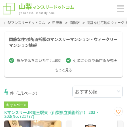
山梨マンスリードットコム
甲府市
酒折駅
閑静な住宅地のウィーク
閑静な住宅地/酒折駅のマンスリーマンション・ウィークリー
マンション情報
静かで落ち着いた生活環境
近隣に公園や商店街が充実
もっと見る
4
件（1/1ページ）
キャンペーン
KマンスリーJR竜王駅東（山梨県立美術館西） 203・
203(No.721777)
お気
に入
り登