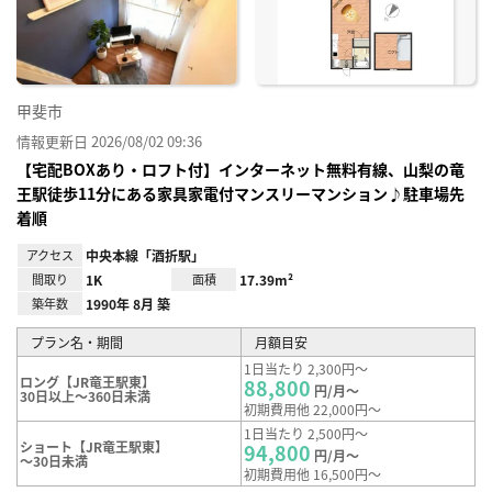
録
甲斐市
情報更新日 2026/08/02 09:36
【宅配BOXあり・ロフト付】インターネット無料有線、山梨の竜
王駅徒歩11分にある家具家電付マンスリーマンション♪駐車場先
着順
アクセス
中央本線「酒折駅」
間取り
1K
面積
17.39m²
築年数
1990年 8月 築
プラン名・期間
月額目安
1日当たり 2,300円～
ロング【JR竜王駅東】
88,800
円/月～
30日以上～360日未満
初期費用他 22,000円～
1日当たり 2,500円～
ショート【JR竜王駅東】
94,800
円/月～
～30日未満
初期費用他 16,500円～