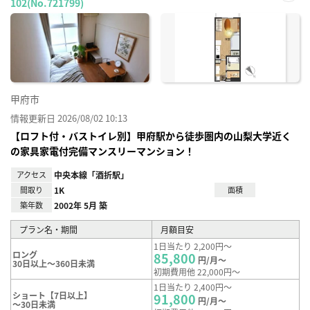
102(No.721799)
お気
に入
り登
録
甲府市
情報更新日 2026/08/02 10:13
【ロフト付・バストイレ別】甲府駅から徒歩圏内の山梨大学近く
の家具家電付完備マンスリーマンション！
アクセス
中央本線「酒折駅」
間取り
1K
面積
築年数
2002年 5月 築
プラン名・期間
月額目安
1日当たり 2,200円～
ロング
85,800
円/月～
30日以上～360日未満
初期費用他 22,000円～
1日当たり 2,400円～
ショート【7日以上】
91,800
円/月～
～30日未満