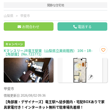
閑静な住宅地
山梨県
甲斐市
お問合わせ
電話する
キャンペーン
KマンスリーJR竜王駅東（山梨県立美術館西） 106・1R-
【角部屋】(No.721771)
お気
に入
り登
録
甲斐市
情報更新日 2026/08/02 09:36
【角部屋・デザイナーズ】竜王駅へ徒歩圏内・宅配BOXありで家
具家電付き！インターネット無料で駐車場先着順！