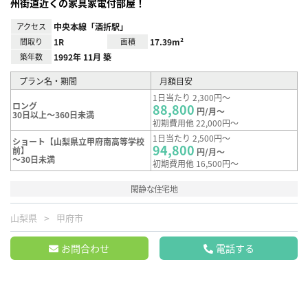
州街道近くの家具家電付部屋！
アクセス
中央本線「酒折駅」
間取り
1R
面積
17.39m²
築年数
1992年 11月 築
プラン名・期間
月額目安
1日当たり 2,300円～
ロング
88,800
円/月～
30日以上～360日未満
初期費用他 22,000円～
1日当たり 2,500円～
ショート【山梨県立甲府南高等学校
94,800
前】
円/月～
～30日未満
初期費用他 16,500円～
閑静な住宅地
山梨県
甲府市
お問合わせ
電話する