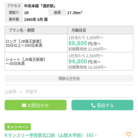
アクセス
中央本線「酒折駅」
間取り
1R
面積
17.39m²
築年数
1990年 8月 築
プラン名・期間
月額目安
1日当たり 2,300円～
ロング【JR竜王駅東】
88,800
円/月～
30日以上～360日未満
初期費用他 22,000円～
1日当たり 2,500円～
ショート【JR竜王駅東】
94,800
円/月～
～30日未満
初期費用他 16,500円～
閑静な住宅地
山梨県
甲斐市
お問合わせ
電話する
キャンペーン
Kマンスリー甲府駅北口前（山梨大学前） 102・