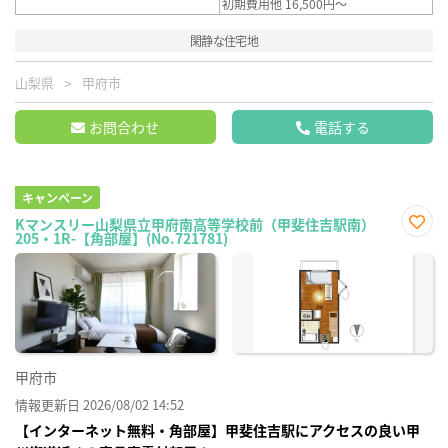
初期費用他 16,500円～
閑静な住宅地
山梨県
甲府市
お問合わせ
電話する
キャンペーン
Kマンスリー山梨県立甲府南高等学校前（甲斐住吉駅南）
205・1R-【角部屋】(No.721781)
お気
に入
り登
録
甲府市
情報更新日 2026/08/02 14:52
【インターネット無料・角部屋】甲斐住吉駅にアクセスの良い甲