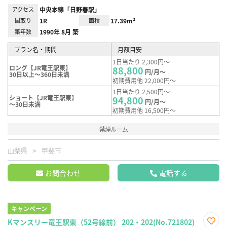
アクセス
中央本線「日野春駅」
間取り
1R
面積
17.39m²
築年数
1990年 8月 築
プラン名・期間
月額目安
1日当たり 2,300円～
ロング【JR竜王駅東】
88,800
円/月～
30日以上～360日未満
初期費用他 22,000円～
1日当たり 2,500円～
ショート【JR竜王駅東】
94,800
円/月～
～30日未満
初期費用他 16,500円～
禁煙ルーム
山梨県
甲斐市
お問合わせ
電話する
キャンペーン
Kマンスリー竜王駅東（52号線前） 202・202(No.721802)