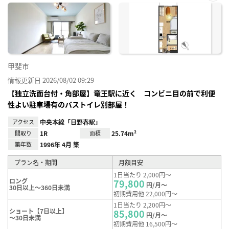
お気
に入
り登
録
甲斐市
情報更新日 2026/08/02 09:29
【独立洗面台付・角部屋】竜王駅に近く コンビニ目の前で利便
性よい駐車場有のバストイレ別部屋！
アクセス
中央本線「日野春駅」
間取り
1R
面積
25.74m²
築年数
1996年 4月 築
プラン名・期間
月額目安
1日当たり 2,000円～
ロング
79,800
円/月～
30日以上～360日未満
初期費用他 22,000円～
1日当たり 2,200円～
ショート【7日以上】
85,800
円/月～
～30日未満
初期費用他 16,500円～