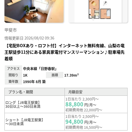
録
甲斐市
情報更新日 2026/08/02 09:36
【宅配BOXあり・ロフト付】インターネット無料有線、山梨の竜
王駅徒歩11分にある家具家電付マンスリーマンション♪駐車場先
着順
アクセス
中央本線「日野春駅」
間取り
1K
面積
17.39m²
築年数
1990年 8月 築
プラン名・期間
月額目安
1日当たり 2,300円～
ロング【JR竜王駅東】
88,800
円/月～
30日以上～360日未満
初期費用他 22,000円～
1日当たり 2,500円～
ショート【JR竜王駅東】
94,800
円/月～
～30日未満
初期費用他 16,500円～