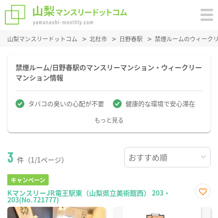
山梨マンスリードットコム
北杜市
日野春駅
禁煙ルームのウィーク
禁煙ルーム/日野春駅のマンスリーマンション・ウィークリー
マンション情報
タバコの臭いの心配が不要
健康的な環境で安心滞在
もっと見る
3
件（1/1ページ）
キャンペーン
KマンスリーJR竜王駅東（山梨県立美術館西） 203・
203(No.721777)
お気
に入
り登