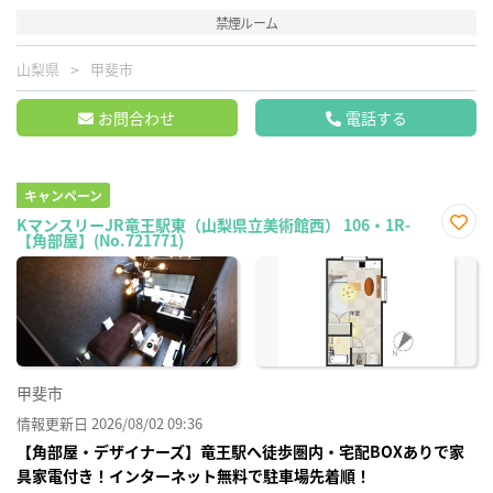
禁煙ルーム
山梨県
甲斐市
お問合わせ
電話する
キャンペーン
KマンスリーJR竜王駅東（山梨県立美術館西） 106・1R-
【角部屋】(No.721771)
お気
に入
り登
録
甲斐市
情報更新日 2026/08/02 09:36
【角部屋・デザイナーズ】竜王駅へ徒歩圏内・宅配BOXありで家
具家電付き！インターネット無料で駐車場先着順！