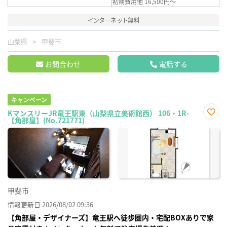
初期費用他 16,500円～
インターネット無料
山梨県
甲斐市
お問合わせ
電話する
キャンペーン
KマンスリーJR竜王駅東（山梨県立美術館西） 106・1R-
【角部屋】(No.721771)
お気
に入
り登
録
甲斐市
情報更新日 2026/08/02 09:36
【角部屋・デザイナーズ】竜王駅へ徒歩圏内・宅配BOXありで家