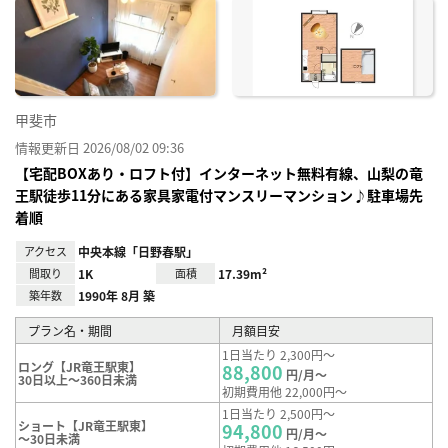
に入
り登
録
甲斐市
情報更新日 2026/08/02 09:36
【宅配BOXあり・ロフト付】インターネット無料有線、山梨の竜
王駅徒歩11分にある家具家電付マンスリーマンション♪駐車場先
着順
アクセス
中央本線「日野春駅」
間取り
1K
面積
17.39m²
築年数
1990年 8月 築
プラン名・期間
月額目安
1日当たり 2,300円～
ロング【JR竜王駅東】
88,800
円/月～
30日以上～360日未満
初期費用他 22,000円～
1日当たり 2,500円～
ショート【JR竜王駅東】
94,800
円/月～
～30日未満