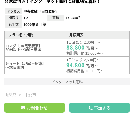
具家電付き！インターネット無料で駐車場先着順！
アクセス
中央本線「日野春駅」
間取り
1R
面積
17.39m²
築年数
1990年 8月 築
プラン名・期間
月額目安
1日当たり 2,300円～
ロング【JR竜王駅東】
88,800
円/月～
30日以上～360日未満
初期費用他 22,000円～
1日当たり 2,500円～
ショート【JR竜王駅東】
94,800
円/月～
～30日未満
初期費用他 16,500円～
インターネット無料
山梨県
甲斐市
お問合わせ
電話する