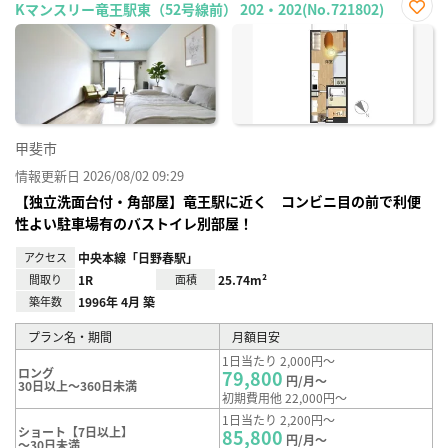
Kマンスリー竜王駅東（52号線前） 202・202(No.721802)
お気
に入
り登
録
甲斐市
情報更新日 2026/08/02 09:29
【独立洗面台付・角部屋】竜王駅に近く コンビニ目の前で利便
性よい駐車場有のバストイレ別部屋！
アクセス
中央本線「日野春駅」
間取り
1R
面積
25.74m²
築年数
1996年 4月 築
プラン名・期間
月額目安
1日当たり 2,000円～
ロング
79,800
円/月～
30日以上～360日未満
初期費用他 22,000円～
1日当たり 2,200円～
ショート【7日以上】
85,800
円/月～
～30日未満