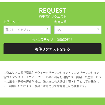
REQUEST
簡単物件リクエスト
希望エリア
利用人数
あと1ステップ！簡単30秒！
物件リクエストをする
山梨エリアの家具家電付きウィークリーマンション・マンスリーマンション
情報！マンスリー＋ウィークリーでのご利用も可能です。山梨への連泊・ビジ
ネス出張・研修の経費削減に、法人様にも大好評！寮・社宅としても安心し
てご利用いただけます！家具・家電付きで単身赴任にも便利です。