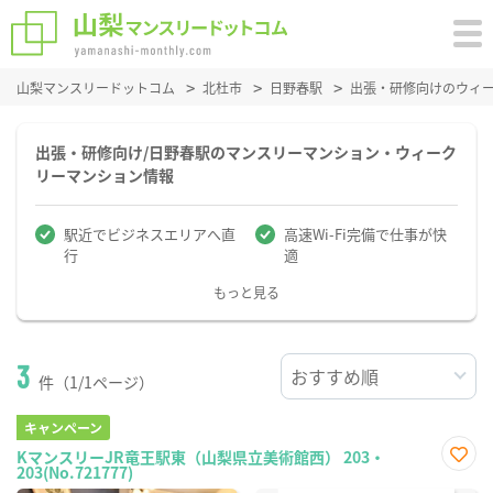
山梨マンスリードットコム
北杜市
日野春駅
出張・研修向けのウィ
出張・研修向け/日野春駅のマンスリーマンション・ウィーク
リーマンション情報
駅近でビジネスエリアへ直
高速Wi-Fi完備で仕事が快
行
適
もっと見る
3
件（1/1ページ）
キャンペーン
KマンスリーJR竜王駅東（山梨県立美術館西） 203・
203(No.721777)
お気