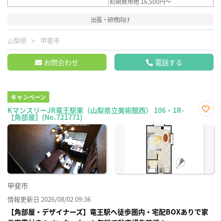
初期費用他 16,500円～
出張・研修向け
山梨県
甲斐市
お問合わせ
電話する
キャンペーン
KマンスリーJR竜王駅東（山梨県立美術館西） 106・1R-
【角部屋】(No.721771)
お気
に入
り登
録
甲斐市
情報更新日 2026/08/02 09:36
【角部屋・デザイナーズ】竜王駅へ徒歩圏内・宅配BOXありで家