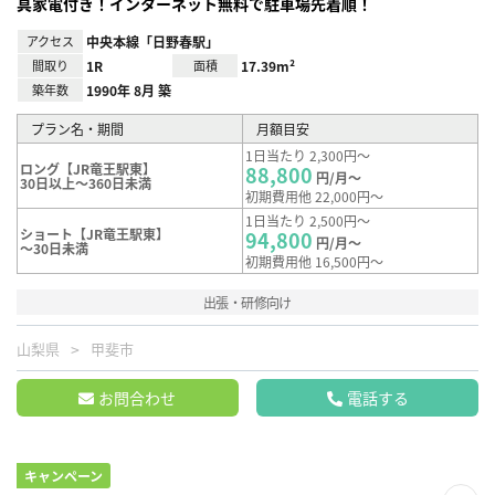
具家電付き！インターネット無料で駐車場先着順！
アクセス
中央本線「日野春駅」
間取り
1R
面積
17.39m²
築年数
1990年 8月 築
プラン名・期間
月額目安
1日当たり 2,300円～
ロング【JR竜王駅東】
88,800
円/月～
30日以上～360日未満
初期費用他 22,000円～
1日当たり 2,500円～
ショート【JR竜王駅東】
94,800
円/月～
～30日未満
初期費用他 16,500円～
出張・研修向け
山梨県
甲斐市
お問合わせ
電話する
キャンペーン