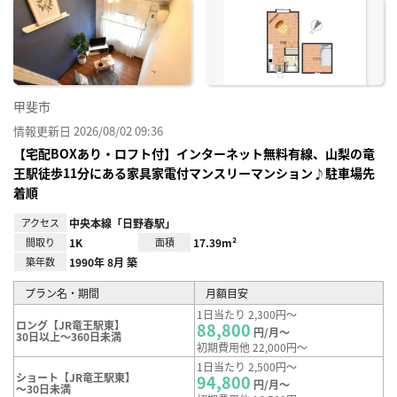
に入
り登
録
甲斐市
情報更新日 2026/08/02 09:36
【宅配BOXあり・ロフト付】インターネット無料有線、山梨の竜
王駅徒歩11分にある家具家電付マンスリーマンション♪駐車場先
着順
アクセス
中央本線「日野春駅」
間取り
1K
面積
17.39m²
築年数
1990年 8月 築
プラン名・期間
月額目安
1日当たり 2,300円～
ロング【JR竜王駅東】
88,800
円/月～
30日以上～360日未満
初期費用他 22,000円～
1日当たり 2,500円～
ショート【JR竜王駅東】
94,800
円/月～
～30日未満