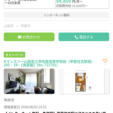
94,800
円/月～
～30日未満
初期費用他 16,500円～
インターネット無料
山梨県
甲斐市
お問合わせ
電話する
キャンペーン
Kマンスリー山梨県立甲府南高等学校前（甲斐住吉駅南）
205・1R-【角部屋】(No.721781)
お気
に入
り登
録
甲府市
情報更新日 2026/08/02 14:52