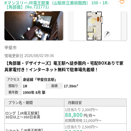
KマンスリーJR竜王駅東（山梨県立美術館西） 106・1R-
【角部屋】(No.721771)
お気
に入
り登
録
甲斐市
情報更新日 2026/08/02 09:36
【角部屋・デザイナーズ】竜王駅へ徒歩圏内・宅配BOXありで家
具家電付き！インターネット無料で駐車場先着順！
アクセス
身延線「甲斐住吉駅」
間取り
1R
面積
17.39m²
築年数
1990年 8月 築
プラン名・期間
月額目安
1日当たり 2,300円～
ロング【JR竜王駅東】
88,800
円/月～
30日以上～360日未満
初期費用他 22,000円～
1日当たり 2,500円～
ショート【JR竜王駅東】