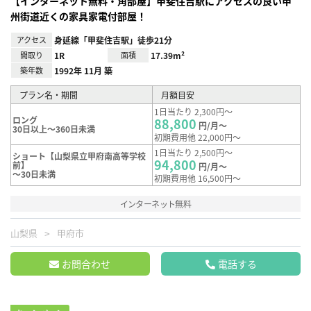
【インターネット無料・角部屋】甲斐住吉駅にアクセスの良い甲
州街道近くの家具家電付部屋！
アクセス
身延線「甲斐住吉駅」徒歩21分
間取り
1R
面積
17.39m²
築年数
1992年 11月 築
プラン名・期間
月額目安
1日当たり 2,300円～
ロング
88,800
円/月～
30日以上～360日未満
初期費用他 22,000円～
1日当たり 2,500円～
ショート【山梨県立甲府南高等学校
94,800
前】
円/月～
～30日未満
初期費用他 16,500円～
インターネット無料
山梨県
甲府市
お問合わせ
電話する