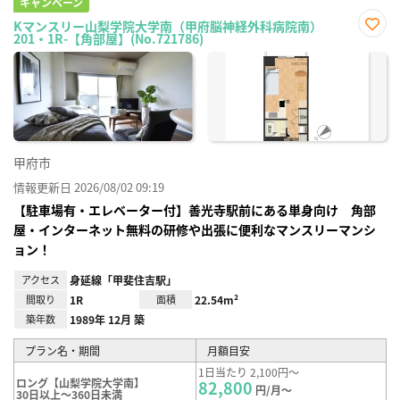
キャンペーン
Kマンスリー山梨学院大学南（甲府脳神経外科病院南）
201・1R-【角部屋】(No.721786)
お気
に入
り登
録
甲府市
情報更新日 2026/08/02 09:19
【駐車場有・エレベーター付】善光寺駅前にある単身向け 角部
屋・インターネット無料の研修や出張に便利なマンスリーマンシ
ョン！
アクセス
身延線「甲斐住吉駅」
間取り
1R
面積
22.54m²
築年数
1989年 12月 築
プラン名・期間
月額目安
1日当たり 2,100円～
ロング【山梨学院大学南】
82,800
円/月～
30日以上～360日未満