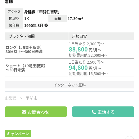
着順
アクセス
身延線「甲斐住吉駅」
間取り
1K
面積
17.39m²
築年数
1990年 8月 築
プラン名・期間
月額目安
1日当たり 2,300円～
ロング【JR竜王駅東】
88,800
円/月～
30日以上～360日未満
初期費用他 22,000円～
1日当たり 2,500円～
ショート【JR竜王駅東】
94,800
円/月～
～30日未満
初期費用他 16,500円～
インターネット無料
山梨県
甲斐市
お問合わせ
電話する
キャンペーン