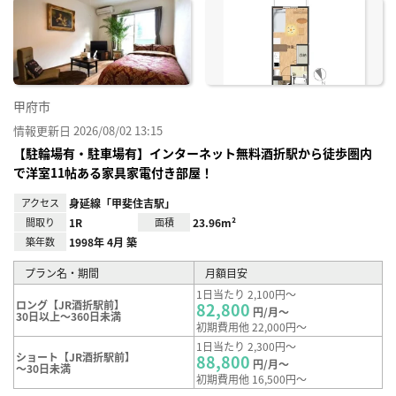
に入
り登
録
甲府市
情報更新日 2026/08/02 13:15
【駐輪場有・駐車場有】インターネット無料酒折駅から徒歩圏内
で洋室11帖ある家具家電付き部屋！
アクセス
身延線「甲斐住吉駅」
間取り
1R
面積
23.96m²
築年数
1998年 4月 築
プラン名・期間
月額目安
1日当たり 2,100円～
ロング【JR酒折駅前】
82,800
円/月～
30日以上～360日未満
初期費用他 22,000円～
1日当たり 2,300円～
ショート【JR酒折駅前】
88,800
円/月～
～30日未満
初期費用他 16,500円～