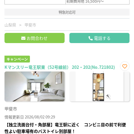
初期費用他 16,500円～
特急対応可
山梨県
甲斐市
お問合わせ
電話する
キャンペーン
Kマンスリー竜王駅東（52号線前） 202・202(No.721802)
お気
に入
り登
録
甲斐市
情報更新日 2026/08/02 09:29
【独立洗面台付・角部屋】竜王駅に近く コンビニ目の前で利便
性よい駐車場有のバストイレ別部屋！