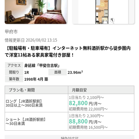
録
甲府市
情報更新日 2026/08/02 13:15
【駐輪場有・駐車場有】インターネット無料酒折駅から徒歩圏内
で洋室11帖ある家具家電付き部屋！
アクセス
身延線「甲斐住吉駅」
間取り
1R
面積
23.96m²
築年数
1998年 4月 築
プラン名・期間
月額目安
1日当たり 2,100円～
ロング【JR酒折駅前】
82,800
円/月～
30日以上～360日未満
初期費用他 22,000円～
1日当たり 2,300円～
ショート【JR酒折駅前】
88,800
円/月～
～30日未満
初期費用他 16,500円～
特急対応可