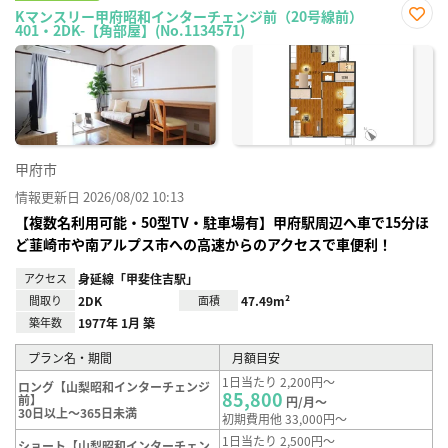
Kマンスリー甲府昭和インターチェンジ前（20号線前）
401・2DK-【角部屋】(No.1134571)
お気
に入
り登
録
甲府市
情報更新日 2026/08/02 10:13
【複数名利用可能・50型TV・駐車場有】甲府駅周辺へ車で15分ほ
ど韮崎市や南アルプス市への高速からのアクセスで車便利！
アクセス
身延線「甲斐住吉駅」
間取り
2DK
面積
47.49m²
築年数
1977年 1月 築
プラン名・期間
月額目安
1日当たり 2,200円～
ロング【山梨昭和インターチェンジ
85,800
前】
円/月～
30日以上～365日未満
初期費用他 33,000円～
1日当たり 2,500円～
ショート【山梨昭和インターチェン