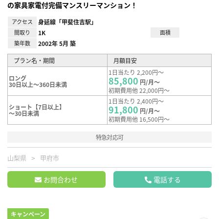
の家具家電付完備マンスリーマンション！
アクセス
身延線「甲斐住吉駅」
間取り
1K
面積
築年数
2002年 5月 築
プラン名・期間
月額目安
1日当たり 2,200円～
ロング
85,800
円/月～
30日以上～360日未満
初期費用他 22,000円～
1日当たり 2,400円～
ショート【7日以上】
91,800
円/月～
～30日未満
初期費用他 16,500円～
特急対応可
山梨県
甲府市
お問合わせ
電話する
キャンペーン