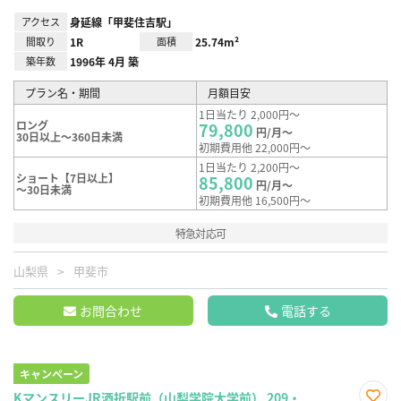
アクセス
身延線「甲斐住吉駅」
間取り
1R
面積
25.74m²
築年数
1996年 4月 築
プラン名・期間
月額目安
1日当たり 2,000円～
ロング
79,800
円/月～
30日以上～360日未満
初期費用他 22,000円～
1日当たり 2,200円～
ショート【7日以上】
85,800
円/月～
～30日未満
初期費用他 16,500円～
特急対応可
山梨県
甲斐市
お問合わせ
電話する
キャンペーン
KマンスリーJR酒折駅前（山梨学院大学前） 209・