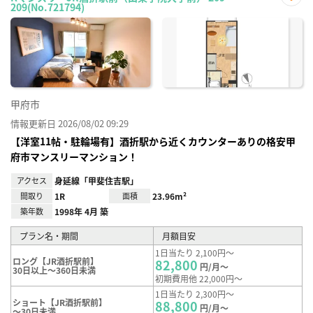
209(No.721794)
お気
に入
り登
録
甲府市
情報更新日 2026/08/02 09:29
【洋室11帖・駐輪場有】酒折駅から近くカウンターありの格安甲
府市マンスリーマンション！
アクセス
身延線「甲斐住吉駅」
間取り
1R
面積
23.96m²
築年数
1998年 4月 築
プラン名・期間
月額目安
1日当たり 2,100円～
ロング【JR酒折駅前】
82,800
円/月～
30日以上～360日未満
初期費用他 22,000円～
1日当たり 2,300円～
ショート【JR酒折駅前】
88,800
円/月～
～30日未満