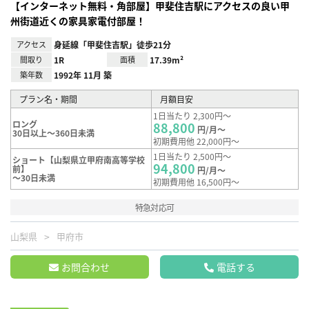
【インターネット無料・角部屋】甲斐住吉駅にアクセスの良い甲
州街道近くの家具家電付部屋！
アクセス
身延線「甲斐住吉駅」徒歩21分
間取り
1R
面積
17.39m²
築年数
1992年 11月 築
プラン名・期間
月額目安
1日当たり 2,300円～
ロング
88,800
円/月～
30日以上～360日未満
初期費用他 22,000円～
1日当たり 2,500円～
ショート【山梨県立甲府南高等学校
94,800
前】
円/月～
～30日未満
初期費用他 16,500円～
特急対応可
山梨県
甲府市
お問合わせ
電話する