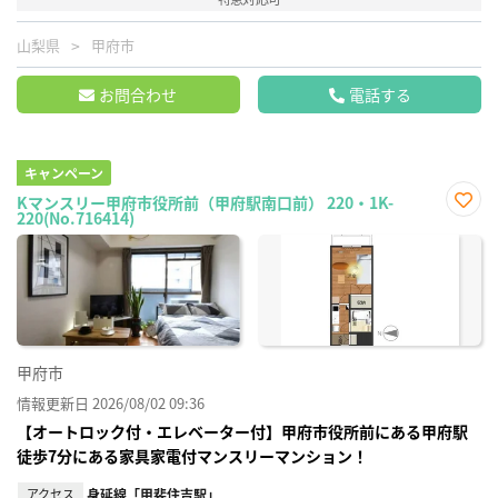
山梨県
甲府市
お問合わせ
電話する
キャンペーン
Kマンスリー甲府市役所前（甲府駅南口前） 220・1K-
220(No.716414)
お気
に入
り登
録
甲府市
情報更新日 2026/08/02 09:36
【オートロック付・エレベーター付】甲府市役所前にある甲府駅
徒歩7分にある家具家電付マンスリーマンション！
アクセス
身延線「甲斐住吉駅」