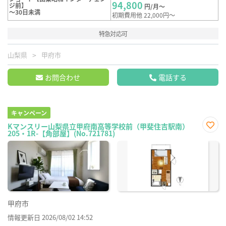
94,800
ジ前】
円/月～
～30日未満
初期費用他 22,000円～
特急対応可
山梨県
甲府市
お問合わせ
電話する
キャンペーン
Kマンスリー山梨県立甲府南高等学校前（甲斐住吉駅南）
205・1R-【角部屋】(No.721781)
お気
に入
り登
録
甲府市
情報更新日 2026/08/02 14:52