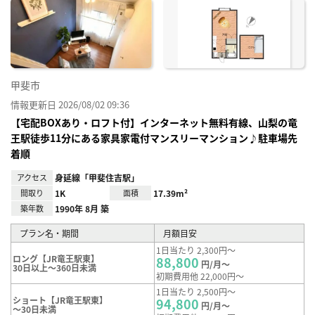
に入
り登
録
甲斐市
情報更新日 2026/08/02 09:36
【宅配BOXあり・ロフト付】インターネット無料有線、山梨の竜
王駅徒歩11分にある家具家電付マンスリーマンション♪駐車場先
着順
アクセス
身延線「甲斐住吉駅」
間取り
1K
面積
17.39m²
築年数
1990年 8月 築
プラン名・期間
月額目安
1日当たり 2,300円～
ロング【JR竜王駅東】
88,800
円/月～
30日以上～360日未満
初期費用他 22,000円～
1日当たり 2,500円～
ショート【JR竜王駅東】
94,800
円/月～
～30日未満