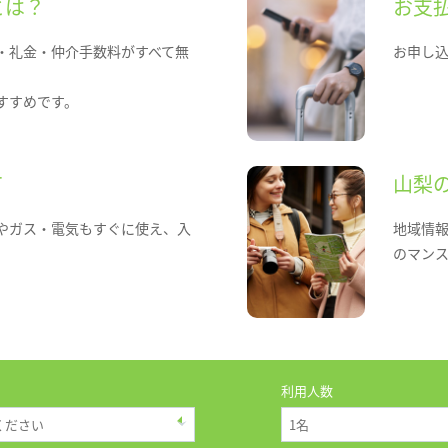
とは？
お支
・礼金・仲介手数料がすべて無
お申し
すすめです。
て
山梨
やガス・電気もすぐに使え、入
地域情
のマン
利用人数