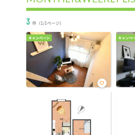
3
件（1/1ページ）
キャンペーン
キャンペ
お気
に入
り登
録