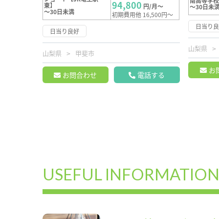
南高等学
94,800
東】
円/月～
～30日未
～30日未満
初期費用他 16,500円～
日当り
日当り良好
山梨県
山梨県
甲斐市
お
お問合わせ
電話する
USEFUL INFORMATIO