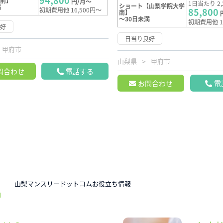
94,800
校前】
円/月～
1日当たり 2,
ショート【山梨学院大学
満
初期費用他 16,500円～
85,800
南】
～30日未満
初期費用他 1
良好
日当り良好
甲府市
山梨県
甲府市
問合わせ
電話する
お問合わせ
電
N
山梨マンスリードットコムお役立ち情報