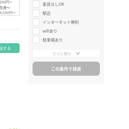
200円～
家具なしOK
円/月～
駅近
6,500円～
インターネット無料
wifiあり
駐車場あり
話する
さらに表示