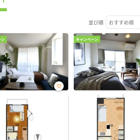
並び順
ーン
キャンペーン
お気
に入
り登
録