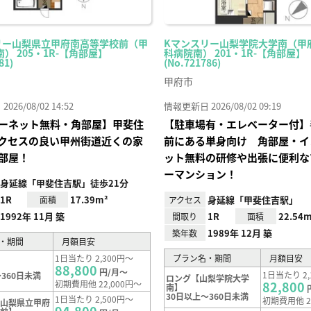
リー山梨県立甲府南高等学校前（甲
Kマンスリー山梨学院大学南（甲
） 205・1R-【角部屋】
科病院南） 201・1R-【角部屋】
81)
(No.721786)
甲府市
26/08/02 14:52
情報更新日 2026/08/02 09:19
ーネット無料・角部屋】甲斐住
【駐車場有・エレベーター付】
クセスの良い甲州街道近くの家
前にある単身向け 角部屋・イ
部屋！
ット無料の研修や出張に便利な
ーマンション！
身延線「甲斐住吉駅」徒歩21分
1R
17.39m²
身延線「甲斐住吉駅」
面積
アクセス
1992年 11月 築
1R
22.54m
間取り
面積
1989年 12月 築
築年数
・期間
月額目安
1日当たり 2,300円～
プラン名・期間
月額目安
88,800
円/月～
1日当たり 2,
360日未満
ロング【山梨学院大学
初期費用他 22,000円～
82,800
南】
30日以上～360日未満
1日当たり 2,500円～
初期費用他 2
【山梨県立甲府