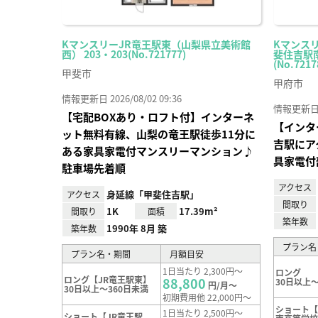
KマンスリーJR竜王駅東（山梨県立美術館
Kマンス
西） 203・203(No.721777)
斐住吉駅南
(No.7217
甲斐市
甲府市
情報更新日 2026/08/02 09:36
情報更新日 20
【宅配BOXあり・ロフト付】インターネ
【インタ
ット無料有線、山梨の竜王駅徒歩11分に
吉駅にア
ある家具家電付マンスリーマンション♪
具家電付
駐車場先着順
アクセス
身延線「甲斐住吉駅」
アクセス
間取り
1K
17.39m²
間取り
面積
築年数
1990年 8月 築
築年数
プラン名
プラン名・期間
月額目安
1日当たり 2,300円～
ロング
ロング【JR竜王駅東】
88,800
30日以上～
円/月～
30日以上～360日未満
初期費用他 22,000円～
ショート
1日当たり 2,500円～
ショート【JR竜王駅